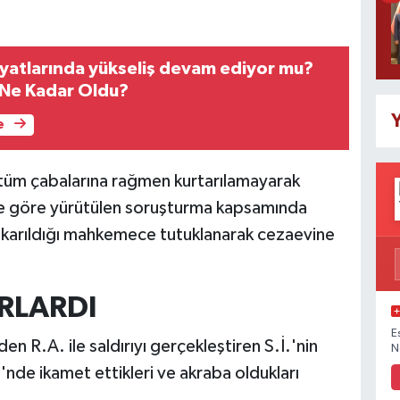
fiyatlarında yükseliş devam ediyor mu?
 Ne Kadar Oldu?
Y
e
 tüm çabalarına rağmen kurtarılamayarak
ine göre yürütülen soruşturma kapsamında
, çıkarıldığı mahkemece tutuklanarak cezaevine
RLARDI
E
en R.A. ile saldırıyı gerçekleştiren S.İ.'nin
N
'nde ikamet ettikleri ve akraba oldukları