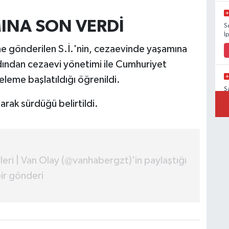
INA SON VERDİ
S
İ
ne gönderilen S.İ.'nin, cezaevinde yaşamına
ardından cezaevi yönetimi ile Cumhuriyet
celeme başlatıldığı öğrenildi.
Ş
V
arak sürdüğü belirtildi.
Ş
eri | Van Olay (@vanhabergzt)'in paylaştığı
K
ir gönderi
V
V