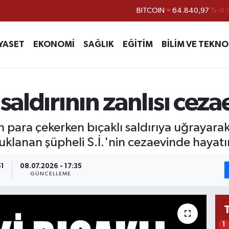
BITCOIN
64.840,97
%-0.
DOLAR
47,7436
%0.
YASET
EKONOMİ
SAĞLIK
EĞİTİM
BİLİM VE TEKNO
EURO
55,2510
%0.
STERLİN
64,4811
%0.
GRAM ALTIN
6660.55
%
 saldırının zanlısı cez
BİST100
13.779
%-
 para çekerken bıçaklı saldırıya uğrayara
utuklanan şüpheli S.İ.'nin cezaevinde hayatı
51
08.07.2026 - 17:35
GÜNCELLEME
1