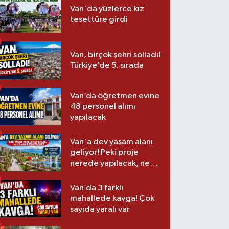
Van'da yüzlerce kız
tesettüre girdi
Van, birçok şehri solladı!
Türkiye’de 5. sırada
Van’da öğretmen evine
48 personel alımı
yapılacak
Van'a dev yaşam alanı
geliyor! Peki proje
nerede yapılacak, ne
zaman başlayacak?
Van’da 3 farklı
mahallede kavga! Çok
sayıda yaralı var