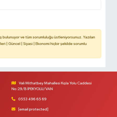
ş bulunuyor ve tüm sorumluluğu üstleniyorsunuz. Yazılan
ri | Güncel | Siyasi | Ekonomi hiçbir şekilde sorumlu
Vali Mithatbey Mahallesi Kışla Yolu Caddesi
No:29/B İPEKYOLU/VAN
0553 496 65 69
[email protected]