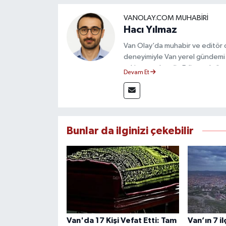
VANOLAY.COM MUHABIRI
Hacı Yılmaz
Van Olay’da muhabir ve editör ol
deneyimiyle Van yerel gündemi 
takip etmektedir. Editoryal sürec
Devam Et
çerçevesinde ürettiği haberlerl
bilgilendirmektedir.
Bunlar da ilginizi çekebilir
Van'da 17 Kişi Vefat Etti: Tam
Van’ın 7 i