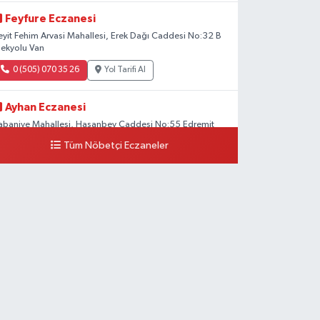
Feyfure Eczanesi
eyit Fehim Arvasi Mahallesi, Erek Dağı Caddesi No:32 B
pekyolu Van
0 (505) 070 35 26
Yol Tarifi Al
Ayhan Eczanesi
abaniye Mahallesi, Hasanbey Caddesi No:55 Edremit
an
Tüm Nöbetçi Eczaneler
0 (505) 636 94 65
Yol Tarifi Al
Baran Eczanesi
ehit Jandarma Binbaşı Cesur Mahallesi, Vali Münir
araloğlu Caddesi No:6 D Çaldıran Van
0 (538) 376 47 15
Yol Tarifi Al
Vitamin Eczanesi
anyolu Mahallesi, Kara Yusuf Bey Caddesi No:99 B Erciş
an