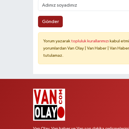
Gönder
Yorum yazarak
topluluk kurallarımızı
kabul etmi
yorumlardan Van Olay | Van Haber | Van Haberle
tutulamaz.
Van Olay, Van haber ve Van son dakika gelişmelerini