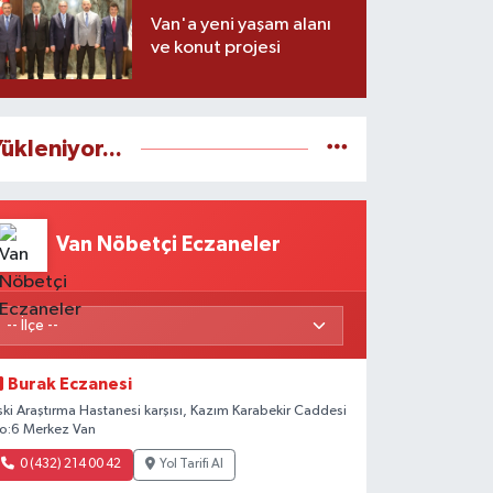
Van'a yeni yaşam alanı
ve konut projesi
ükleniyor...
Van Nöbetçi Eczaneler
Burak Eczanesi
ski Araştırma Hastanesi karşısı, Kazım Karabekir Caddesi
o:6 Merkez Van
0 (432) 214 00 42
Yol Tarifi Al