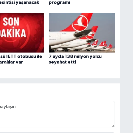
esintisi yaşanacak
programı
B
G
A
sü İETT otobüsü ile
7 ayda 138 milyon yolcu
aralılar var
seyahat etti
Y
K
İ