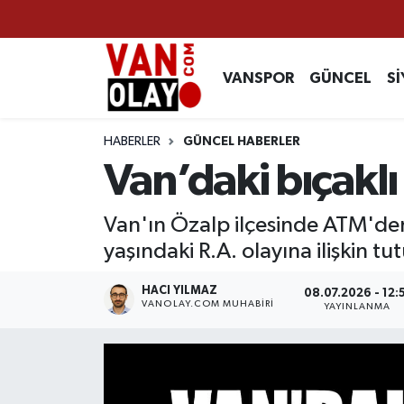
Vanspor
Van Nöbetçi Eczaneler
VANSPOR
GÜNCEL
Sİ
Güncel
Van Hava Durumu
HABERLER
GÜNCEL HABERLER
Siyaset
Van Namaz Vakitleri
Van’daki bıçaklı
Ekonomi
Van Trafik Yoğunluk Haritası
Van'ın Özalp ilçesinde ATM'den
yaşındaki R.A. olayına ilişkin t
Sağlık
Süper Lig Puan Durumu ve Fikstür
HACI YILMAZ
08.07.2026 - 12:
Eğitim
Tüm Manşetler
VANOLAY.COM MUHABIRI
YAYINLANMA
Bilim & Teknoloji
Son Dakika Haberleri
Dünya
Haber Arşivi