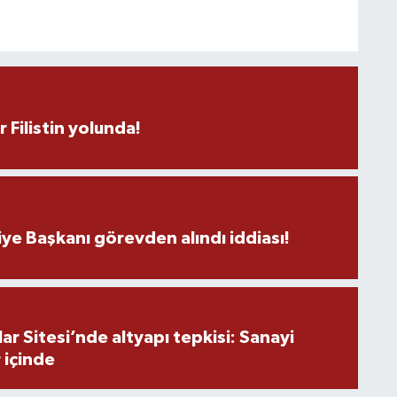
C
r Filistin yolunda!
B
ye Başkanı görevden alındı iddiası!
M
V
r Sitesi’nde altyapı tepkisi: Sanayi
 içinde
İ