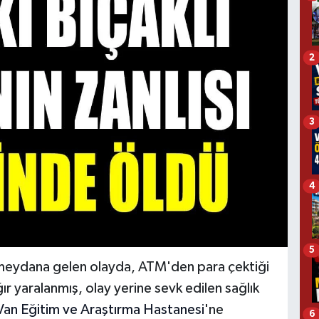
2
3
4
5
 meydana gelen olayda, ATM'den para çektiği
ır yaralanmış, olay yerine sevk edilen sağlık
Van Eğitim ve Araştırma Hastanesi
'ne
6