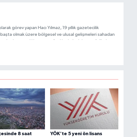
arak görev yapan Hacı Yılmaz, 19 yıllık gazetecilik
C
başta olmak üzere bölgesel ve ulusal gelişmeleri sahadan
İ
e katkı sunan Yılmaz, tarafsızlık, doğruluk ve etik ilkeler
e kamuoyunu güvenilir kaynaklara dayalı olarak
H
V
C
V
lçesinde 8 saat
YÖK'te 5 yeni ön lisans