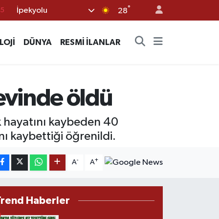
°
15
İpekyolu
28
18
LOJİ
DÜNYA
RESMİ İLANLAR
32
38
0
aevinde öldü
14
k hayatını kaybeden 40
nı kaybettiği öğrenildi.
-
+
A
A
Trend Haberler