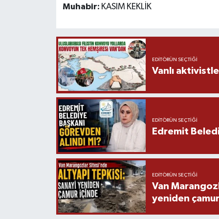
Muhabir:
KASIM KEKLİK
EDITÖRÜN SEÇTIĞI
Vanlı aktivistle
EDITÖRÜN SEÇTIĞI
Edremit Beledi
EDITÖRÜN SEÇTIĞI
Van Marangozla
yeniden çamur