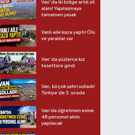
Van'da iki bölge artık sit
alanı! Yapılaşmaya
tamamen yasak
Vanlı aile kaza yaptı! Ölü
ve yaralılar var
Van'da yüzlerce kız
tesettüre girdi
Van, birçok şehri solladı!
Türkiye’de 5. sırada
Van’da öğretmen evine
48 personel alımı
yapılacak