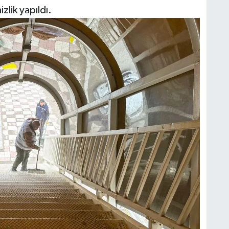
zlik yapıldı.
O
A
K
Ş
K