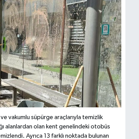
C
H
A
S
K
ve vakumlu süpürge araçlarıyla temizlik
ığı alanlardan olan kent genelindeki otobüs
S
temizlendi. Ayrıca 13 farklı noktada bulunan
N