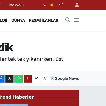
°
İpekyolu
18
21
32
LOJİ
DÜNYA
RESMİ İLANLAR
38
03
14
lik
11
er tek tek yıkanırken, üst
-
+
A
A
Trend Haberler