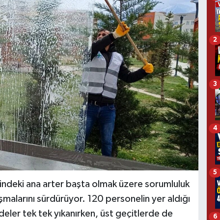
2
3
4
5
indeki ana arter başta olmak üzere sorumluluk
ışmalarını sürdürüyor. 120 personelin yer aldığı
eler tek tek yıkanırken, üst geçitlerde de
6