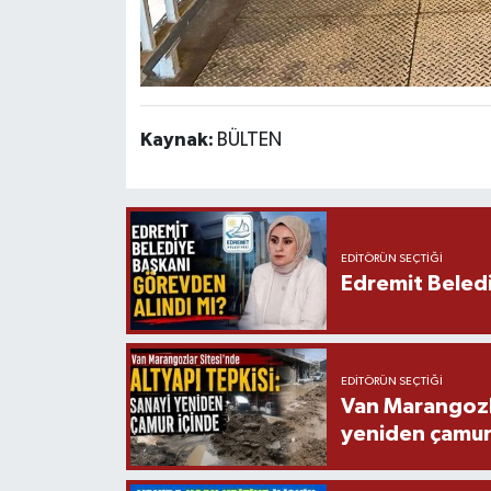
Kaynak:
BÜLTEN
EDITÖRÜN SEÇTIĞI
Edremit Beledi
EDITÖRÜN SEÇTIĞI
Van Marangozla
yeniden çamur