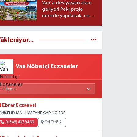
Van'a dev yaşam alanı
geliyor! Peki proje
nerede yapılacak, ne
zaman başlayacak?
ükleniyor...
Van Nöbetçi Eczaneler
Ebrar Eczanesi
ENİŞEHİR MAH.HASTANE CAD.NO:10E
0 (546) 403 34 69
Yol Tarifi Al