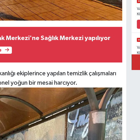
V
K
ak Merkezi'ne Sağlık Merkezi yapılıyor
V
e
K
lığı ekiplerince yapılan temizlik çalışmaları
el yoğun bir mesai harcıyor.
C
N
V