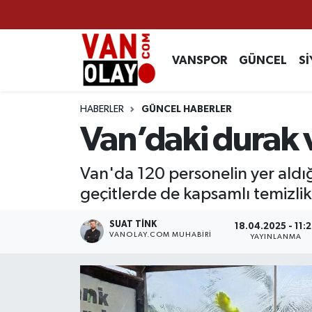
Vanspor
Van Nöbetçi Eczaneler
VANSPOR
GÜNCEL
Sİ
Güncel
Van Hava Durumu
HABERLER
GÜNCEL HABERLER
Siyaset
Van Namaz Vakitleri
Van’daki durak v
Ekonomi
Van Trafik Yoğunluk Haritası
Van'da 120 personelin yer aldığ
geçitlerde de kapsamlı temizlik 
Sağlık
Süper Lig Puan Durumu ve Fikstür
SUAT TINK
18.04.2025 - 11:
Eğitim
Tüm Manşetler
VANOLAY.COM MUHABIRI
YAYINLANMA
Bilim & Teknoloji
Son Dakika Haberleri
Dünya
Haber Arşivi