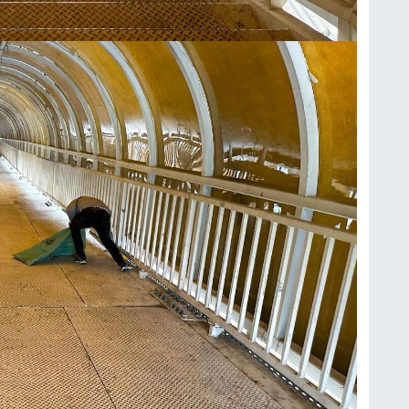
M
H
C
A