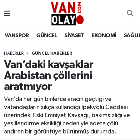
Vanspor
Van Nöbetçi Eczaneler
VANSPOR
GÜNCEL
SİYASET
EKONOMİ
SAĞLI
Güncel
Van Hava Durumu
HABERLER
GÜNCEL HABERLER
Siyaset
Van Namaz Vakitleri
Van’daki kavşaklar
Ekonomi
Van Trafik Yoğunluk Haritası
Arabistan çöllerini
aratmıyor
Sağlık
Süper Lig Puan Durumu ve Fikstür
Van’da her gün binlerce aracın geçtiği ve
Eğitim
Tüm Manşetler
vatandaşların sıkça kullandığı İpekyolu Caddesi
üzerindeki Eski Emniyet Kavşağı, bakımsızlığı ve
Bilim & Teknoloji
Son Dakika Haberleri
yeşillendirme eksikliği nedeniyle adeta çölü
andıran bir görüntüye bürünmüş durumda.
Dünya
Haber Arşivi