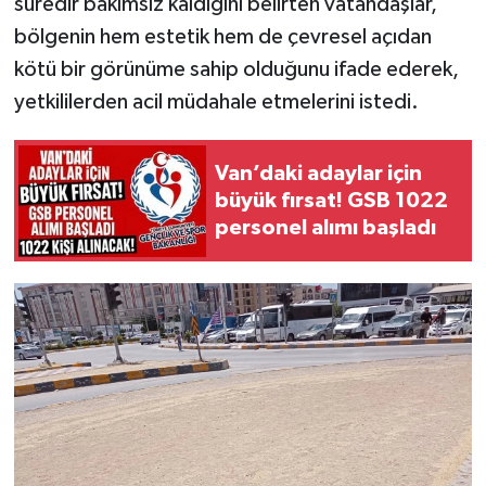
süredir bakımsız kaldığını belirten vatandaşlar,
bölgenin hem estetik hem de çevresel açıdan
kötü bir görünüme sahip olduğunu ifade ederek,
yetkililerden acil müdahale etmelerini istedi.
Van’daki adaylar için
büyük fırsat! GSB 1022
personel alımı başladı