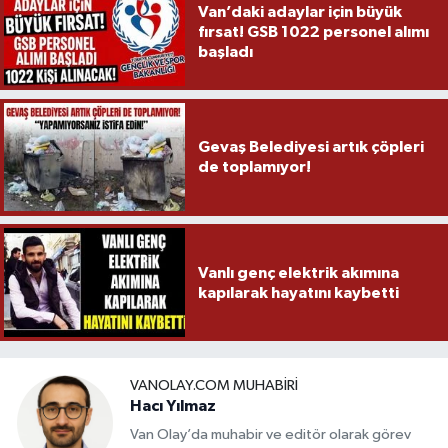
Van’daki adaylar için büyük
fırsat! GSB 1022 personel alımı
başladı
Gevaş Belediyesi artık çöpleri
de toplamıyor!
Vanlı genç elektrik akımına
kapılarak hayatını kaybetti
VANOLAY.COM MUHABIRI
Hacı Yılmaz
Van Olay’da muhabir ve editör olarak görev