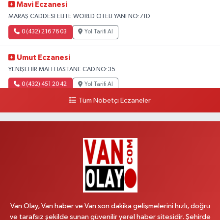
Mavi Eczanesi
MARAŞ CADDESİ ELİTE WORLD OTELİ YANI NO:71D
0 (432) 216 76 03
Yol Tarifi Al
Umut Eczanesi
YENİŞEHİR MAH.HASTANE CAD.NO:35
0 (432) 451 20 42
Yol Tarifi Al
Tüm Nöbetçi Eczaneler
Polen Eczanesi
VALİ MİTHAT BEY MAH.SIHKE CAD.HZ.ÖMER CAMİ YANI NO:6B
0 (432) 212 48 48
Yol Tarifi Al
Müfide Eczanesi
ÜNİVERSİTE HASTANESİ DÖNÜŞÜ KAMPÜS GALERİCİLER SİTESİ YANI
NO:41
0 (545) 604 85 48
Yol Tarifi Al
Van Olay, Van haber ve Van son dakika gelişmelerini hızlı, doğru
ve tarafsız şekilde sunan güvenilir yerel haber sitesidir. Şehirde