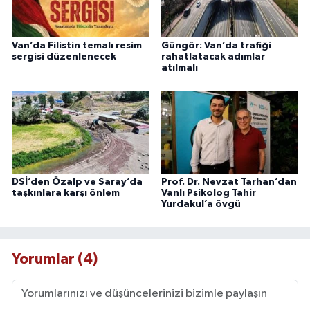
Van’da Filistin temalı resim
Güngör: Van’da trafiği
sergisi düzenlenecek
rahatlatacak adımlar
atılmalı
DSİ’den Özalp ve Saray’da
Prof. Dr. Nevzat Tarhan’dan
taşkınlara karşı önlem
Vanlı Psikolog Tahir
Yurdakul’a övgü
Yorumlar (4)