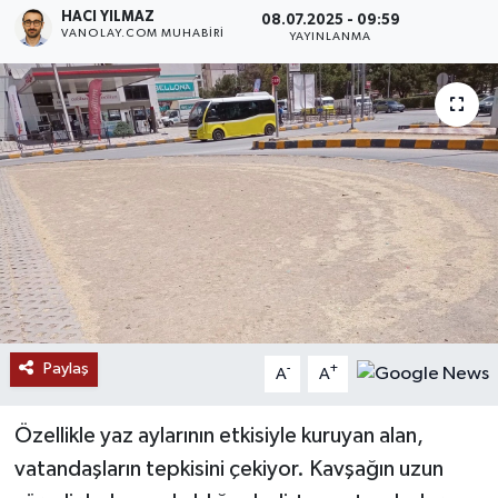
HACI YILMAZ
08.07.2025 - 09:59
VANOLAY.COM MUHABIRI
RESMİ İLANLAR
YAYINLANMA
Paylaş
-
+
A
A
Özellikle yaz aylarının etkisiyle kuruyan alan,
vatandaşların tepkisini çekiyor. Kavşağın uzun