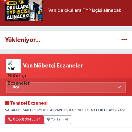
Van’da okullara TYP işçisi alınacak
Yükleniyor...
Van Nöbetçi Eczaneler
Temizel Eczanesi
ŞABANİYE MAH.İPEKYOLU BULVARI DIŞ KAPI NO:175AB FORT BAYİSİ YANI
0 (553) 004 53 34
Yol Tarifi Al