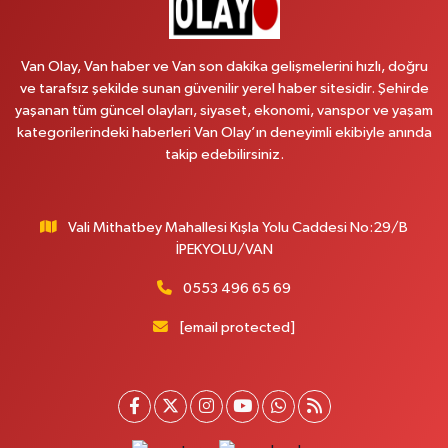
Emek Eczanesi
MAHMUDİYE MAH.ATATÜRK CAD.NO:17B
Van Olay, Van haber ve Van son dakika gelişmelerini hızlı, doğru
0 (531) 621 69 65
Yol Tarifi Al
ve tarafsız şekilde sunan güvenilir yerel haber sitesidir. Şehirde
yaşanan tüm güncel olayları, siyaset, ekonomi, vanspor ve yaşam
Onay Eczanesi
kategorilerindeki haberleri Van Olay’ın deneyimli ekibiyle anında
MERAŞEL FEVZİ ÇAKMAK CAD. KÜLTÜR SARAYI KIZILAY KAN MERKEZİ
takip edebilirsiniz.
KARŞISI DIŞ KAPI NO:25B
0 (432) 212 66 67
Yol Tarifi Al
Vali Mithatbey Mahallesi Kışla Yolu Caddesi No:29/B
Yenı Derman Eczanesi
İPEKYOLU/VAN
Hatuniye Mah. Özel Akdamar Hastanesi Karşısı Güven Evleri A.Blok No:7
Akdamar Hastanesi Acil yanı. İpekyolu. Hatuniye mahallesi terzioğlu, Eski
0553 496 65 69
ikinisan kedili kavşağı, 65100 Ipekyolu Van
[email protected]
0 (432) 216 14 84
Yol Tarifi Al
Hayat Eczanesi
Kışla Mah.Çınarlı Cad.1038 Sk.No:93 3-4
0 (432) 354 37 36
Yol Tarifi Al