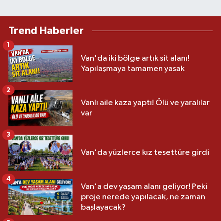
Trend Haberler
1
Van'da iki bölge artık sit alanı!
Yapılaşmaya tamamen yasak
2
Vanlı aile kaza yaptı! Ölü ve yaralılar
var
3
Van'da yüzlerce kız tesettüre girdi
4
Van'a dev yaşam alanı geliyor! Peki
proje nerede yapılacak, ne zaman
başlayacak?