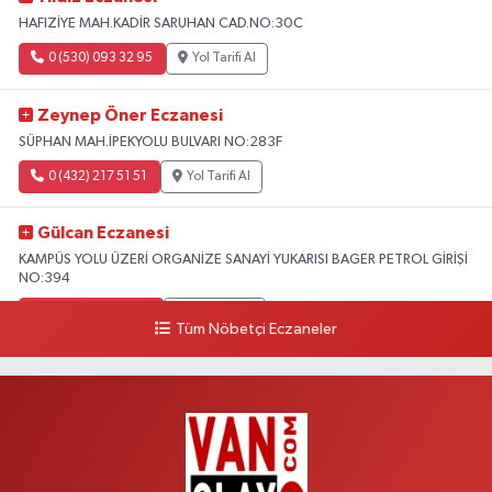
HAFIZİYE MAH.KADİR SARUHAN CAD.NO:30C
0 (530) 093 32 95
Yol Tarifi Al
Zeynep Öner Eczanesi
SÜPHAN MAH.İPEKYOLU BULVARI NO:283F
0 (432) 217 51 51
Yol Tarifi Al
Gülcan Eczanesi
KAMPÜS YOLU ÜZERİ ORGANİZE SANAYİ YUKARISI BAGER PETROL GİRİŞİ
NO:394
0 (533) 348 25 87
Yol Tarifi Al
Tüm Nöbetçi Eczaneler
Lütfiye Hanım Eczanesi
BAHÇİVAN MAH.15 TEMMUZ ŞEHİTLERİ CAD.NO:36B ÖZEL LOKMAN
HEKİM HASTANESİ ACİL KARŞISI
0 (501) 048 96 88
Yol Tarifi Al