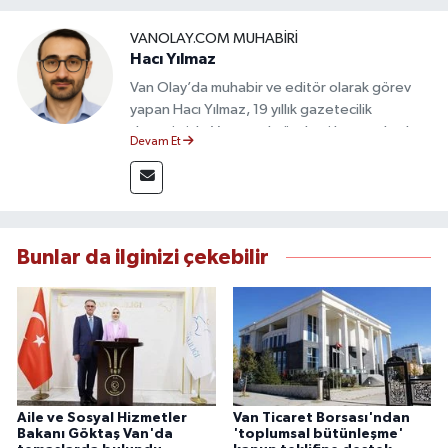
VANOLAY.COM MUHABIRI
Hacı Yılmaz
Van Olay’da muhabir ve editör olarak görev
yapan Hacı Yılmaz, 19 yıllık gazetecilik
deneyimiyle Van yerel gündemi başta olmak
Devam Et
üzere bölgesel ve ulusal gelişmeleri sahadan
takip etmektedir. Editoryal sürece katkı sunan
Yılmaz, tarafsızlık, doğruluk ve etik ilkeler
çerçevesinde ürettiği haberlerle kamuoyunu
güvenilir kaynaklara dayalı olarak
Bunlar da ilginizi çekebilir
bilgilendirmektedir.
Aile ve Sosyal Hizmetler
Van Ticaret Borsası'ndan
Bakanı Göktaş Van'da
'toplumsal bütünleşme'