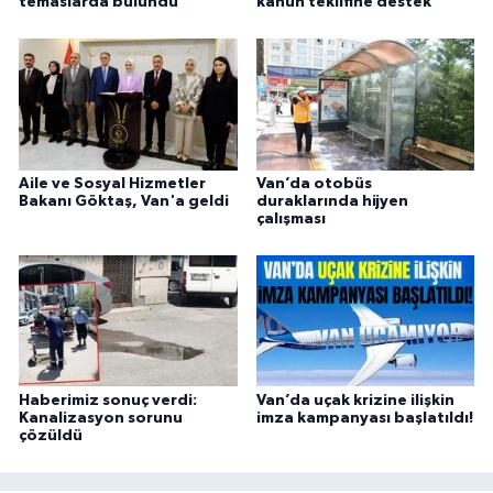
temaslarda bulundu
kanun teklifine destek
Aile ve Sosyal Hizmetler
Van’da otobüs
Bakanı Göktaş, Van'a geldi
duraklarında hijyen
çalışması
Haberimiz sonuç verdi:
Van’da uçak krizine ilişkin
Kanalizasyon sorunu
imza kampanyası başlatıldı!
çözüldü