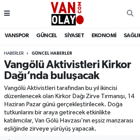
Vanspor
Van Nöbetçi Eczaneler
VANSPOR
GÜNCEL
SİYASET
EKONOMİ
SAĞLI
Güncel
Van Hava Durumu
HABERLER
GÜNCEL HABERLER
Siyaset
Van Namaz Vakitleri
Vangölü Aktivistleri Kirkor
Ekonomi
Van Trafik Yoğunluk Haritası
Dağı’nda buluşacak
Sağlık
Süper Lig Puan Durumu ve Fikstür
Vangölü Aktivistleri tarafından bu yıl ikincisi
düzenlenecek olan Kirkor Dağı Zirve Tırmanışı, 14
Eğitim
Tüm Manşetler
Haziran Pazar günü gerçekleştirilecek. Doğa
tutkunlarını bir araya getirecek etkinlikte
Bilim & Teknoloji
Son Dakika Haberleri
katılımcılar, Van Gölü Havzası'nın eşsiz manzarası
eşliğinde zirveye yürüyüş yapacak.
Dünya
Haber Arşivi