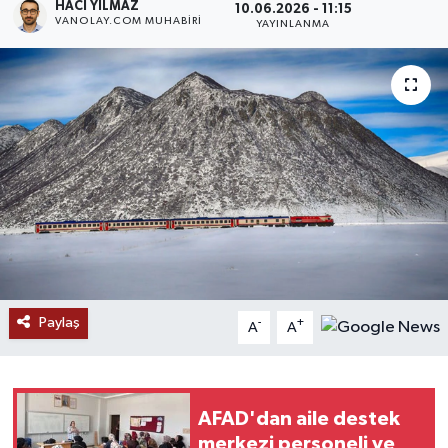
HACI YILMAZ
10.06.2026 - 11:15
VANOLAY.COM MUHABIRI
YAYINLANMA
RESMİ İLANLAR
Paylaş
-
+
A
A
AFAD'dan aile destek
merkezi personeli ve