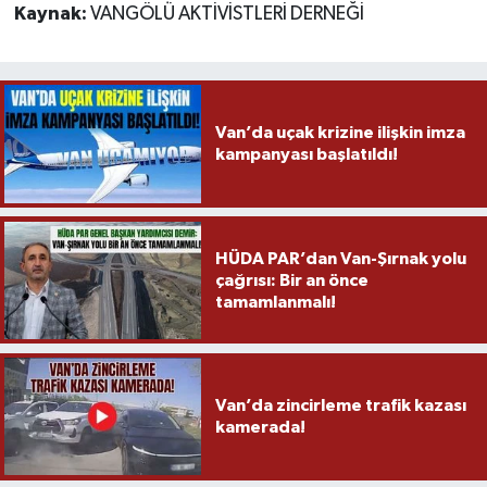
Kaynak:
VANGÖLÜ AKTİVİSTLERİ DERNEĞİ
Van’da uçak krizine ilişkin imza
kampanyası başlatıldı!
HÜDA PAR’dan Van-Şırnak yolu
çağrısı: Bir an önce
tamamlanmalı!
Van’da zincirleme trafik kazası
kamerada!