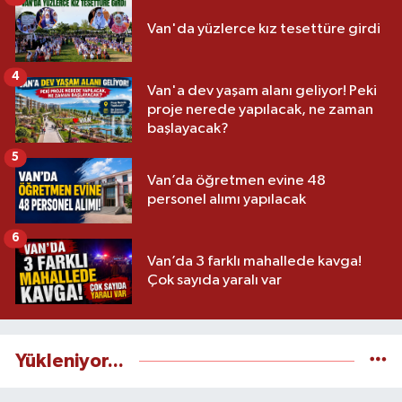
Van'da yüzlerce kız tesettüre girdi
4
Van'a dev yaşam alanı geliyor! Peki
proje nerede yapılacak, ne zaman
başlayacak?
5
Van’da öğretmen evine 48
personel alımı yapılacak
6
Van’da 3 farklı mahallede kavga!
Çok sayıda yaralı var
Yükleniyor...