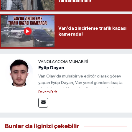
tamamlanmalı!
Van’da zincirleme trafik kazası
kamerada!
VANOLAY.COM MUHABIRI
Eyüp Dayan
Van Olay’da muhabir ve editör olarak görev
yapan Eyüp Dayan, Van yerel gündemi başta
olmak üzere bölgesel gelişmeleri sahadan
Devam Et
takip etmektedir. 10 yılı aşkın gazetecilik
deneyimiyle doğruluk, tarafsızlık ve etik ilkeleri
esas alan Dayan, güvenilir kaynaklara dayalı
haberleriyle kamuoyunu doğru ve hızlı biçimde
bilgilendirmektedir.
Bunlar da ilginizi çekebilir