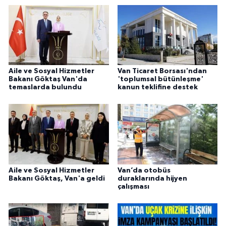
Aile ve Sosyal Hizmetler
Van Ticaret Borsası'ndan
Bakanı Göktaş Van'da
'toplumsal bütünleşme'
temaslarda bulundu
kanun teklifine destek
Aile ve Sosyal Hizmetler
Van’da otobüs
Bakanı Göktaş, Van'a geldi
duraklarında hijyen
çalışması