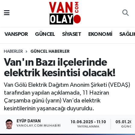
Vanspor
Van Nöbetçi Eczaneler
VANSPOR
GÜNCEL
SİYASET
EKONOMİ
SAĞLI
Güncel
Van Hava Durumu
HABERLER
GÜNCEL HABERLER
Siyaset
Van Namaz Vakitleri
Van'ın Bazı ilçelerinde
Ekonomi
Van Trafik Yoğunluk Haritası
elektrik kesintisi olacak!
Sağlık
Süper Lig Puan Durumu ve Fikstür
Van Gölü Elektrik Dağıtım Anonim Şirketi (VEDAŞ)
tarafından yapılan açıklamada, 11 Haziran
Eğitim
Tüm Manşetler
Çarşamba günü (yarın) Van’da elektrik
kesintilerinin yaşanacağı duyuruldu.
Bilim & Teknoloji
Son Dakika Haberleri
EYÜP DAYAN
10.06.2025 - 11:10
05.01.202
VANOLAY.COM MUHABIRI
YAYINLANMA
GÜNCE
Dünya
Haber Arşivi