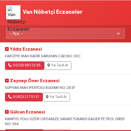
Van Nöbetçi Eczaneler
Yıldız Eczanesi
HAFIZİYE MAH.KADİR SARUHAN CAD.NO:30C
0 (530) 093 32 95
Yol Tarifi Al
Zeynep Öner Eczanesi
SÜPHAN MAH.İPEKYOLU BULVARI NO:283F
0 (432) 217 51 51
Yol Tarifi Al
Gülcan Eczanesi
KAMPÜS YOLU ÜZERİ ORGANİZE SANAYİ YUKARISI BAGER PETROL GİRİŞİ
NO:394