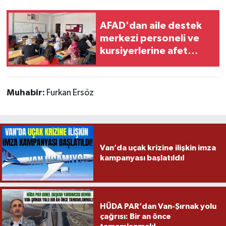
AFAD'dan aile destek
merkezi personeli ve
kursiyerlerine afet
eğitimi
Muhabir:
Furkan Ersöz
Van’da uçak krizine ilişkin imza
kampanyası başlatıldı!
HÜDA PAR’dan Van-Şırnak yolu
çağrısı: Bir an önce