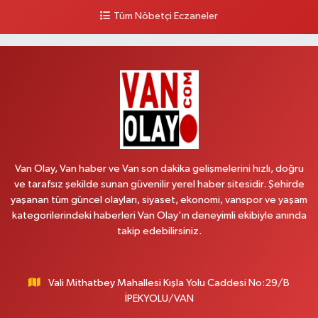
0 (533) 348 25 87
Yol Tarifi Al
Tüm Nöbetçi Eczaneler
Lütfiye Hanım Eczanesi
BAHÇİVAN MAH.15 TEMMUZ ŞEHİTLERİ CAD.NO:36B ÖZEL LOKMAN
HEKİM HASTANESİ ACİL KARŞISI
0 (501) 048 96 88
Yol Tarifi Al
Emek Eczanesi
MAHMUDİYE MAH.ATATÜRK CAD.NO:17B
Van Olay, Van haber ve Van son dakika gelişmelerini hızlı, doğru
0 (531) 621 69 65
Yol Tarifi Al
ve tarafsız şekilde sunan güvenilir yerel haber sitesidir. Şehirde
yaşanan tüm güncel olayları, siyaset, ekonomi, vanspor ve yaşam
Onay Eczanesi
kategorilerindeki haberleri Van Olay’ın deneyimli ekibiyle anında
MERAŞEL FEVZİ ÇAKMAK CAD. KÜLTÜR SARAYI KIZILAY KAN MERKEZİ
takip edebilirsiniz.
KARŞISI DIŞ KAPI NO:25B
0 (432) 212 66 67
Yol Tarifi Al
Vali Mithatbey Mahallesi Kışla Yolu Caddesi No:29/B
Yenı Derman Eczanesi
İPEKYOLU/VAN
Hatuniye Mah. Özel Akdamar Hastanesi Karşısı Güven Evleri A.Blok No:7