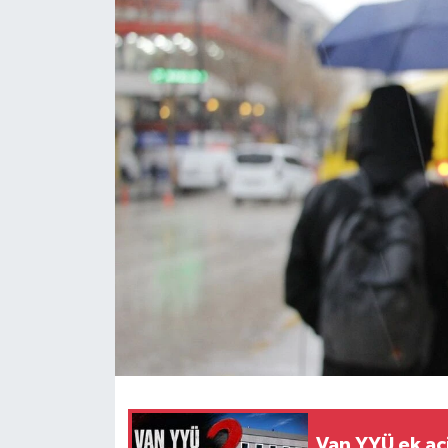
RESMİ İLANLAR
Van YYÜ ek aci