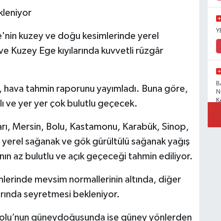
kleniyor
Y
'nin kuzey ve doğu kesimlerinde yerel
ve Kuzey Ege kıyılarında kuvvetli rüzgâr
B
hava tahmin raporunu yayımladı. Buna göre,
N
K
ı ve yer yer çok bulutlu geçecek.
arı, Mersin, Bolu, Kastamonu, Karabük, Sinop,
e yerel sağanak ve gök gürültülü sağanak yağış
R
ın az bulutlu ve açık geçeceği tahmin ediliyor.
mlerinde mevsim normallerinin altında, diğer
rında seyretmesi bekleniyor.
B
N
dolu’nun güneydoğusunda ise güney yönlerden