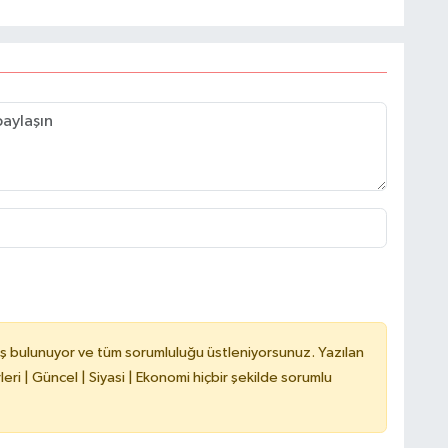
ş bulunuyor ve tüm sorumluluğu üstleniyorsunuz. Yazılan
ri | Güncel | Siyasi | Ekonomi hiçbir şekilde sorumlu