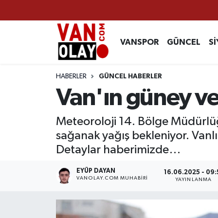
Vanspor
Van Nöbetçi Eczaneler
VANSPOR
GÜNCEL
Sİ
Güncel
Van Hava Durumu
HABERLER
GÜNCEL HABERLER
Siyaset
Van Namaz Vakitleri
Van'ın güney ve 
Ekonomi
Van Trafik Yoğunluk Haritası
Meteoroloji 14. Bölge Müdürlüğ
sağanak yağış bekleniyor. Vanlı
Sağlık
Süper Lig Puan Durumu ve Fikstür
Detaylar haberimizde…
Eğitim
Tüm Manşetler
EYÜP DAYAN
16.06.2025 - 09:
VANOLAY.COM MUHABIRI
YAYINLANMA
Bilim & Teknoloji
Son Dakika Haberleri
Dünya
Haber Arşivi