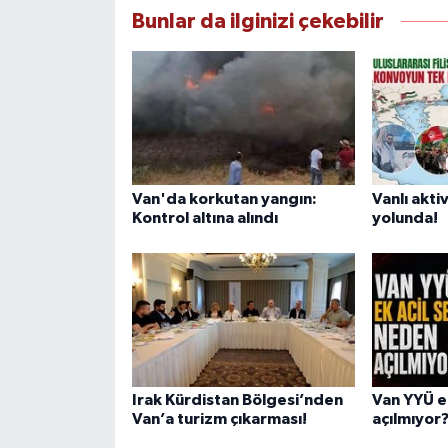
Bunlar da ilginizi çekebilir
Van'da korkutan yangın:
Vanlı aktiv
Kontrol altına alındı
yolunda!
Irak Kürdistan Bölgesi’nden
Van YYÜ ek
Van’a turizm çıkarması!
açılmıyor