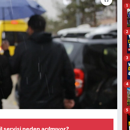
1
2
3
4
5
l servisi neden açılmıyor?