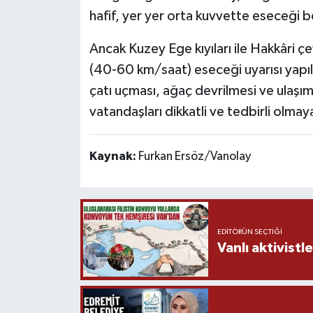
hafif, yer yer orta kuvvette eseceği bel
Ancak Kuzey Ege kıyıları ile Hakkâri 
(40-60 km/saat) eseceği uyarısı yapı
çatı uçması, ağaç devrilmesi ve ulaşım
vatandaşları dikkatli ve tedbirli olmay
Kaynak:
Furkan Ersöz/Vanolay
EDITÖRÜN SEÇTIĞI
Vanlı aktivistle