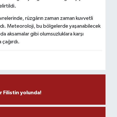
irtildi.
çevrelerinde, rüzgârın zaman zaman kuvvetli
K
ldı. Meteoroloji, bu bölgelerde yaşanabilecek
p
da aksamalar gibi olumsuzluklara karşı
a çağırdı.
A
Z
K
r Filistin yolunda!