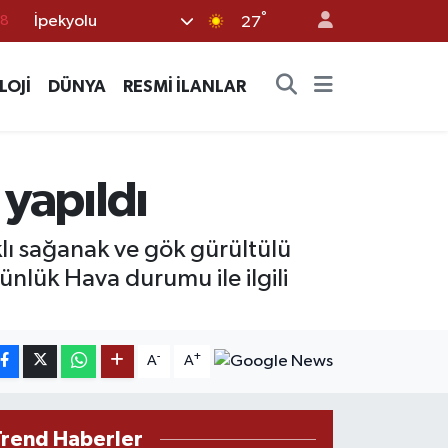
°
İpekyolu
18
27
32
LOJİ
DÜNYA
RESMİ İLANLAR
38
03
14
 yapıldı
18
lı sağanak ve gök gürültülü
nlük Hava durumu ile ilgili
-
+
A
A
Trend Haberler