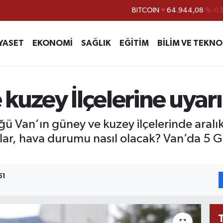
DOLAR
47,7436
%0.
EURO
55,2510
%0.
YASET
EKONOMİ
SAĞLIK
EĞİTİM
BİLİM VE TEKNO
STERLİN
64,4811
%0.
GRAM ALTIN
6660.55
%0.
BİST100
13.779
%-
kuzey İlçelerine uyarı
BITCOIN
64.944,08
%-0.
ü Van’ın güney ve kuzey ilçelerinde aralık
lar, hava durumu nasıl olacak? Van’da 5 Gü
51