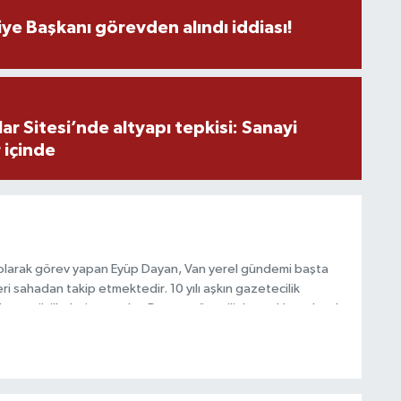
U
ye Başkanı görevden alındı iddiası!
A
ş
r Sitesi’nde altyapı tepkisi: Sanayi
 içinde
C
 olarak görev yapan Eyüp Dayan, Van yerel gündemi başta
i sahadan takip etmektedir. 10 yılı aşkın gazetecilik
Z
 ve etik ilkeleri esas alan Dayan, güvenilir kaynaklara dayalı
E
 hızlı biçimde bilgilendirmektedir.
3