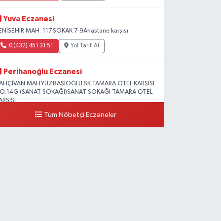
Yuva Eczanesi
ENİŞEHİR MAH. 117.SOKAK 7-9Ahastane karşısı
0 (432) 451 31 51
Yol Tarifi Al
Perihanoğlu Eczanesi
AHÇİVAN MAH.YÜZBAŞIOĞLU SK.TAMARA OTEL KARŞISI
O:14G (SANAT SOKAĞI)SANAT SOKAĞI TAMARA OTEL
ARŞISI
Tüm Nöbetçi Eczaneler
0 (432) 216 24 25
Yol Tarifi Al
Aydın Eczanesi
ecep Tayyip Erdoğan Mah.Azerbaycan Cad.104 B
0 (538) 861 36 16
Yol Tarifi Al
Arjin Eczanesi
EYAZIT MAH.ZEYLAN CADDESİ OKYANUS GİYİM YANI
O:1