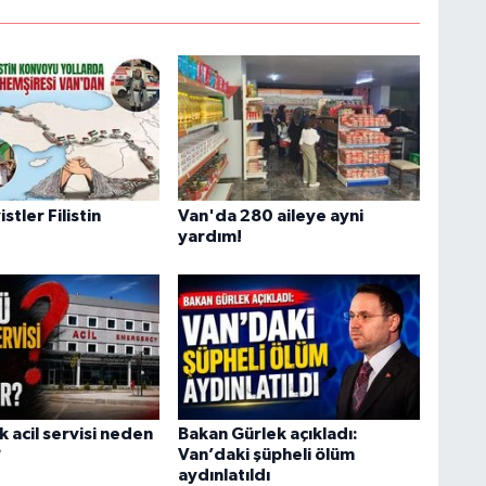
H
B
B
C
istler Filistin
Van'da 280 aileye ayni
yardım!
C
B
 acil servisi neden
Bakan Gürlek açıkladı:
?
Van’daki şüpheli ölüm
aydınlatıldı