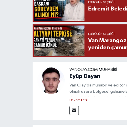
EDITÖRÜN SEÇTIĞI
Edremit Beledi
EDITÖRÜN SEÇTIĞI
Van Marangozla
yeniden çamur
VANOLAY.COM MUHABIRI
Eyüp Dayan
Van Olay’da muhabir ve editör
olmak üzere bölgesel gelişmeler
deneyimiyle doğruluk, tarafsızlık
Devam Et
haberleriyle kamuoyunu doğru ve