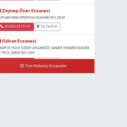
Zeynep Öner Eczanesi
ÜPHAN MAH.İPEKYOLU BULVARI NO:283F
0 (432) 217 51 51
Yol Tarifi Al
Gülcan Eczanesi
AMPÜS YOLU ÜZERİ ORGANİZE SANAYİ YUKARISI BAGER
ETROL GİRİŞİ NO:394
0 (533) 348 25 87
Yol Tarifi Al
Tüm Nöbetçi Eczaneler
Lütfiye Hanım Eczanesi
AHÇİVAN MAH.15 TEMMUZ ŞEHİTLERİ CAD.NO:36B
ZEL LOKMAN HEKİM HASTANESİ ACİL KARŞISI
0 (501) 048 96 88
Yol Tarifi Al
Emek Eczanesi
AHMUDİYE MAH.ATATÜRK CAD.NO:17B