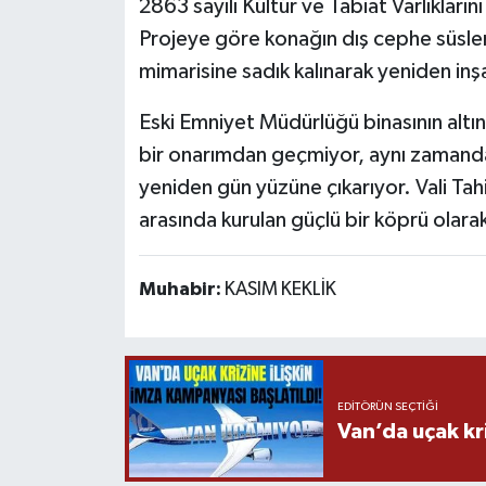
2863 sayılı Kültür ve Tabiat Varlıkla
Projeye göre konağın dış cephe süsle
mimarisine sadık kalınarak yeniden inşa
Eski Emniyet Müdürlüğü binasının altın
bir onarımdan geçmiyor, aynı zamanda V
yeniden gün yüzüne çıkarıyor. Vali Tah
arasında kurulan güçlü bir köprü olara
Muhabir:
KASIM KEKLİK
EDITÖRÜN SEÇTIĞI
Van’da uçak kri