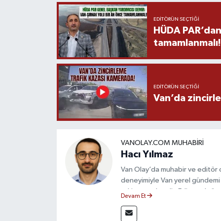
EDITÖRÜN SEÇTIĞI
HÜDA PAR’dan V
tamamlanmalı!
EDITÖRÜN SEÇTIĞI
Van’da zincirl
VANOLAY.COM MUHABIRI
Hacı Yılmaz
Van Olay’da muhabir ve editör ol
deneyimiyle Van yerel gündemi 
takip etmektedir. Editoryal sürec
Devam Et
çerçevesinde ürettiği haberlerl
bilgilendirmektedir.