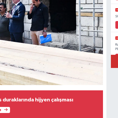
S
K
P
B
Ö
 duraklarında hijyen çalışması
e
M