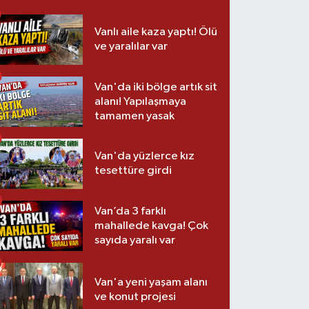
Vanlı aile kaza yaptı! Ölü
ve yaralılar var
Van'da iki bölge artık sit
alanı! Yapılaşmaya
tamamen yasak
Van'da yüzlerce kız
tesettüre girdi
Van’da 3 farklı
mahallede kavga! Çok
sayıda yaralı var
Van'a yeni yaşam alanı
ve konut projesi