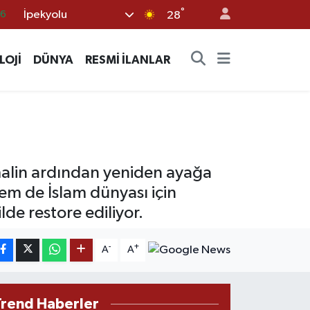
°
İpekyolu
06
28
.1
LOJİ
DÜNYA
RESMİ İLANLAR
21
32
8
69
ihmalin ardından yeniden ayağa
hem de İslam dünyası için
de restore ediliyor.
-
+
A
A
Trend Haberler