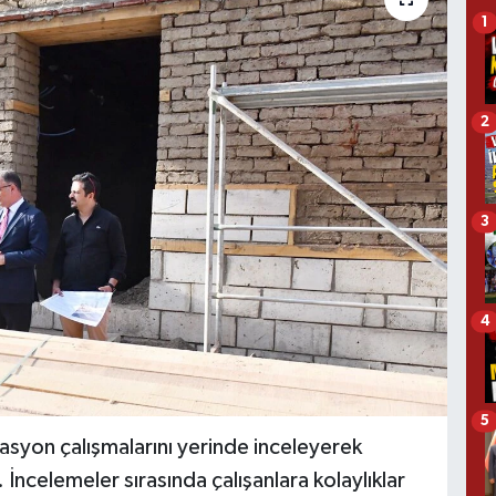
1
2
3
4
5
rasyon çalışmalarını yerinde inceleyerek
ı. İncelemeler sırasında çalışanlara kolaylıklar