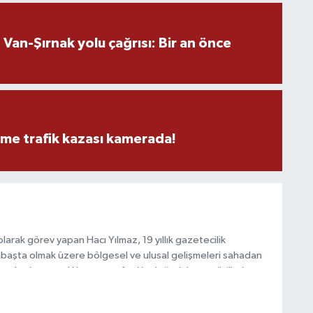
an-Şırnak yolu çağrısı: Bir an önce
eme trafik kazası kamerada!
arak görev yapan Hacı Yılmaz, 19 yıllık gazetecilik
başta olmak üzere bölgesel ve ulusal gelişmeleri sahadan
e katkı sunan Yılmaz, tarafsızlık, doğruluk ve etik ilkeler
e kamuoyunu güvenilir kaynaklara dayalı olarak