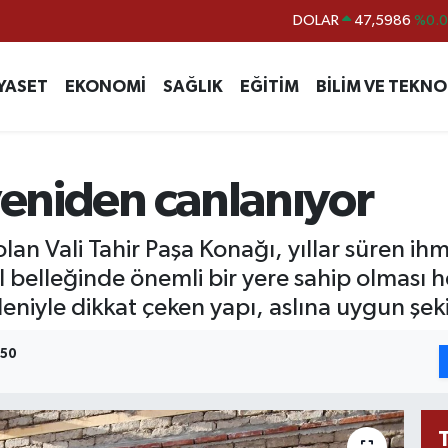
DOLAR
47,5986
%0.
EURO
55,0700
%0
YASET
EKONOMİ
SAĞLIK
EĞİTİM
BİLİM VE TEKNO
STERLİN
64,2438
%0.
GRAM ALTIN
6513.94
%0.
BİST100
13.768
%4
yeniden canlanıyor
BITCOIN
64.602,05
%0.
 olan Vali Tahir Paşa Konağı, yıllar süren 
el belleğinde önemli bir yere sahip olması 
niyle dikkat çeken yapı, aslına uygun şekil
:50