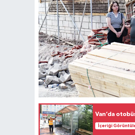
Van’da otobüs
İçeriği Görüntül