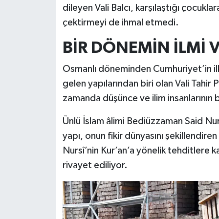
dileyen Vali Balcı, karşılaştığı çocukla
çektirmeyi de ihmal etmedi.
BİR DÖNEMİN İLMİ V
Osmanlı döneminden Cumhuriyet’in ilk 
gelen yapılarından biri olan Vali Tahir
zamanda düşünce ve ilim insanlarının 
Ünlü İslam âlimi Bediüzzaman Said Nurs
yapı, onun fikir dünyasını şekillendiren
Nursî’nin Kur’an’a yönelik tehditlere k
rivayet ediliyor.