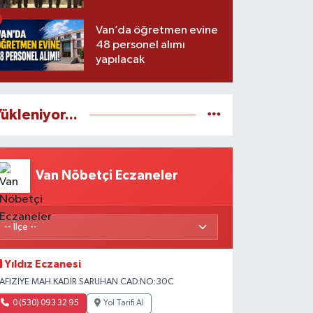
Van’da öğretmen evine
48 personel alımı
yapılacak
ükleniyor...
Van Nöbetçi Eczaneler
Yıldız Eczanesi
AFIZİYE MAH.KADİR SARUHAN CAD.NO:30C
0 (530) 093 32 95
Yol Tarifi Al