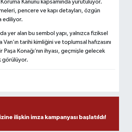
rını Koruma Kanunu kapsamında yürütülüyor.
meleri, pencere ve kapı detayları, özgün
C
 ediliyor.
da yer alan bu sembol yapı, yalnızca fiziksel
an’ın tarihi kimliğini ve toplumsal hafızasını
A
ir Paşa Konağı’nın ihyası, geçmişle gelecek
k görülüyor.
A
N
zine ilişkin imza kampanyası başlatıldı!