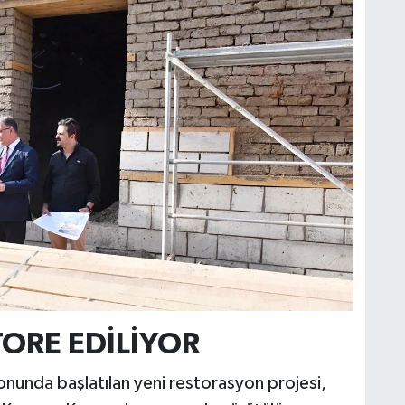
S
K
B
N
V
ORE EDİLİYOR
Y
onunda başlatılan yeni restorasyon projesi,