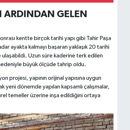
N ARDINDAN GELEN
M
K
nrası kentte birçok tarihi yapı gibi Tahir Paşa
adar ayakta kalmayı başaran yaklaşık 20 tarihi
laşabildi. Uzun süre kaderine terk edilen
H
 nedeniyle büyük ölçüde tahrip oldu.
E
H
6
on projesi, yapının orijinal yapısına uygun
ak yeni dönemde yapılan kapsamlı çalışmalar,
rel temeller üzerine inşa edildiğini ortaya
K