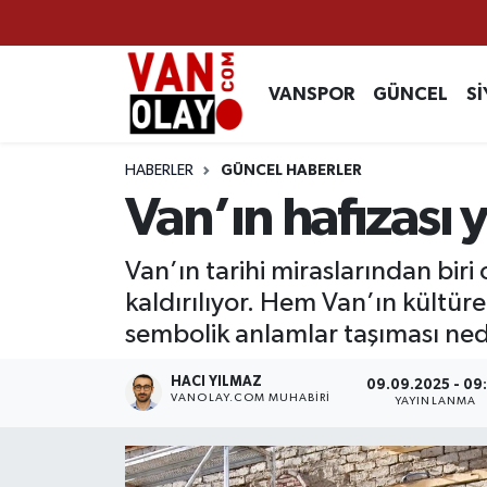
Vanspor
Van Nöbetçi Eczaneler
VANSPOR
GÜNCEL
Sİ
Güncel
Van Hava Durumu
HABERLER
GÜNCEL HABERLER
Siyaset
Van Namaz Vakitleri
Van’ın hafızası 
Ekonomi
Van Trafik Yoğunluk Haritası
Van’ın tarihi miraslarından biri
kaldırılıyor. Hem Van’ın kültür
Sağlık
Süper Lig Puan Durumu ve Fikstür
sembolik anlamlar taşıması nede
Eğitim
Tüm Manşetler
HACI YILMAZ
09.09.2025 - 09
VANOLAY.COM MUHABIRI
YAYINLANMA
Bilim & Teknoloji
Son Dakika Haberleri
Dünya
Haber Arşivi