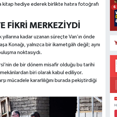
ra kitap hediye ederek birlikte hatıra fotoğrafı
6
E FİKRİ MERKEZİYDİ
yıllarına kadar uzanan süreçte Van’ın önde
Y
 Paşa Konağı, yalnızca bir ikametgâh değil; aynı
buluşma noktasıydı.
î’nin de bir dönem misafir olduğu bu tarihi
 mekânlardan biri olarak kabul ediliyor.
arşı mücadele kararlılığını burada pekiştirdiği
H