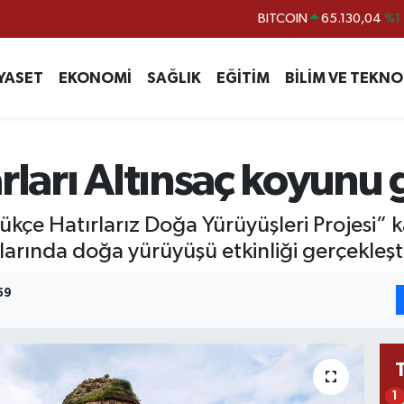
DOLAR
47,7106
%0.
EURO
55,1652
%0.
YASET
EKONOMİ
SAĞLIK
EĞİTİM
BİLİM VE TEKNO
STERLİN
64,4046
%0.
GRAM ALTIN
6618.49
%2.
BİST100
13.773
%-
rları Altınsaç koyunu 
BITCOIN
65.130,04
%1
ükçe Hatırlarız Doğa Yürüyüşleri Projesi”
arında doğa yürüyüşü etkinliği gerçekleşti
59
1