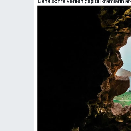
Daha sonra verilen çeşitli ikramların ar