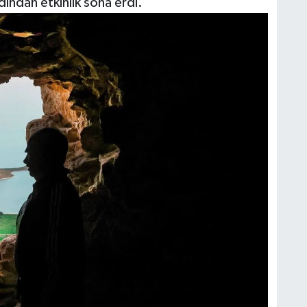
dından etkinlik sona erdi.
H
A
S
K
S
N
O
A