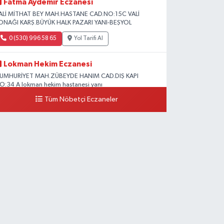
Fatma Aydemir Eczanesi
ALİ MİTHAT BEY MAH.HASTANE CAD.NO:15C VALİ
ONAĞI KARŞ.BÜYÜK HALK PAZARI YANI-BEŞYOL
0 (530) 996 58 65
Yol Tarifi Al
Lokman Hekim Eczanesi
UMHURİYET MAH.ZÜBEYDE HANIM CAD.DIŞ KAPI
O:34 A lokman hekim hastanesi yanı
Tüm Nöbetçi Eczaneler
0 (432) 503 93 23
Yol Tarifi Al
Hekimoğlu Eczanesi
anyolu Caddesi Yeni Diş Hastanesi Yanı NO:102F
0 (541) 147 65 65
Yol Tarifi Al
Koç Eczanesi
UMHURİYET MAH.KONAK SK.NO:6
0 (530) 442 24 65
Yol Tarifi Al