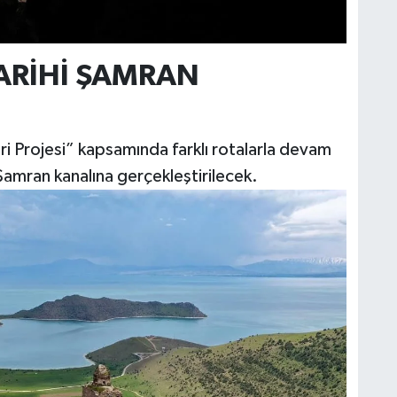
TARİHİ ŞAMRAN
K
i Projesi” kapsamında farklı rotalarla devam
 Şamran kanalına gerçekleştirilecek.
Ş
K
M
H