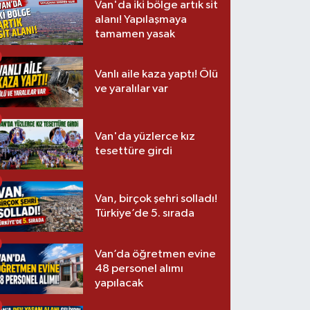
Van'da iki bölge artık sit
alanı! Yapılaşmaya
tamamen yasak
Vanlı aile kaza yaptı! Ölü
ve yaralılar var
Van'da yüzlerce kız
tesettüre girdi
Van, birçok şehri solladı!
Türkiye’de 5. sırada
Van’da öğretmen evine
48 personel alımı
yapılacak