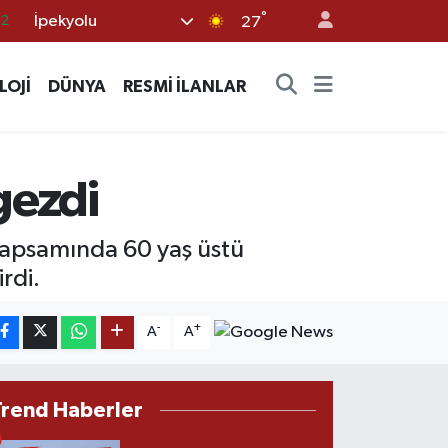
°
İpekyolu
17
27
27
LOJİ
DÜNYA
RESMİ İLANLAR
35
12
19
gezdi
.2
 kapsamında 60 yaş üstü
rdi.
-
+
A
A
Trend Haberler