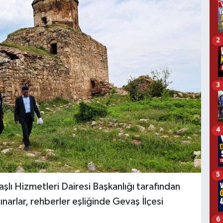
2
3
4
5
şlı Hizmetleri Dairesi Başkanlığı tarafından
rlar, rehberler eşliğinde Gevaş İlçesi
6