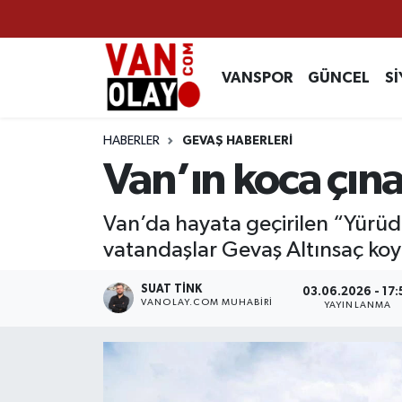
Vanspor
Van Nöbetçi Eczaneler
VANSPOR
GÜNCEL
Sİ
Güncel
Van Hava Durumu
HABERLER
GEVAŞ HABERLERİ
Siyaset
Van Namaz Vakitleri
Van’ın koca çına
Ekonomi
Van Trafik Yoğunluk Haritası
Van’da hayata geçirilen “Yürüd
vatandaşlar Gevaş Altınsaç koyl
Sağlık
Süper Lig Puan Durumu ve Fikstür
SUAT TINK
03.06.2026 - 17:
Eğitim
Tüm Manşetler
VANOLAY.COM MUHABIRI
YAYINLANMA
Bilim & Teknoloji
Son Dakika Haberleri
Dünya
Haber Arşivi