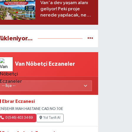
Van'a dev yaşam alanı
geliyor! Peki proje
nerede yapılacak, ne
zaman başlayacak?
ükleniyor...
Van Nöbetçi Eczaneler
Ebrar Eczanesi
ENİŞEHİR MAH.HASTANE CAD.NO:10E
0 (546) 403 34 69
Yol Tarifi Al