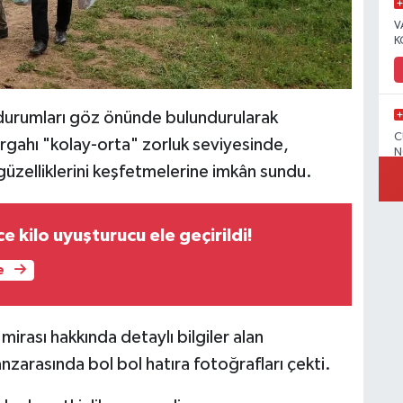
V
K
l durumları göz önünde bulundurularak
C
ergahı "kolay-orta" zorluk seviyesinde,
N
 güzelliklerini keşfetmelerine imkân sundu.
e kilo uyuşturucu ele geçirildi!
V
e
mirası hakkında detaylı bilgiler alan
C
zarasında bol bol hatıra fotoğrafları çekti.