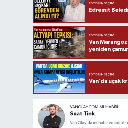
EDITÖRÜN SEÇTIĞI
Edremit Beledi
EDITÖRÜN SEÇTIĞI
Van Marangozla
yeniden çamur
EDITÖRÜN SEÇTIĞI
Van’da uçak kri
VANOLAY.COM MUHABIRI
Suat Tink
Van Olay’da muhabir ve editör 