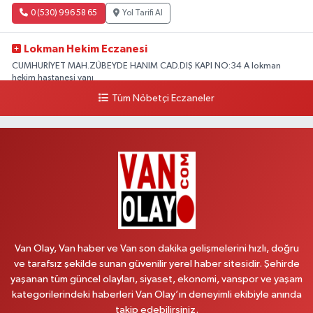
0 (530) 996 58 65
Yol Tarifi Al
Lokman Hekim Eczanesi
CUMHURİYET MAH.ZÜBEYDE HANIM CAD.DIŞ KAPI NO:34 A lokman
hekim hastanesi yanı
Tüm Nöbetçi Eczaneler
0 (432) 503 93 23
Yol Tarifi Al
Hekimoğlu Eczanesi
Vanyolu Caddesi Yeni Diş Hastanesi Yanı NO:102F
0 (541) 147 65 65
Yol Tarifi Al
Koç Eczanesi
CUMHURİYET MAH.KONAK SK.NO:6
Van Olay, Van haber ve Van son dakika gelişmelerini hızlı, doğru
0 (530) 442 24 65
Yol Tarifi Al
ve tarafsız şekilde sunan güvenilir yerel haber sitesidir. Şehirde
yaşanan tüm güncel olayları, siyaset, ekonomi, vanspor ve yaşam
Yiğit Eczanesi
kategorilerindeki haberleri Van Olay’ın deneyimli ekibiyle anında
HATUNİYE MAHALLESİ ASMİN SOKAK NO:3 A ÖZEL AKDAMAR
takip edebilirsiniz.