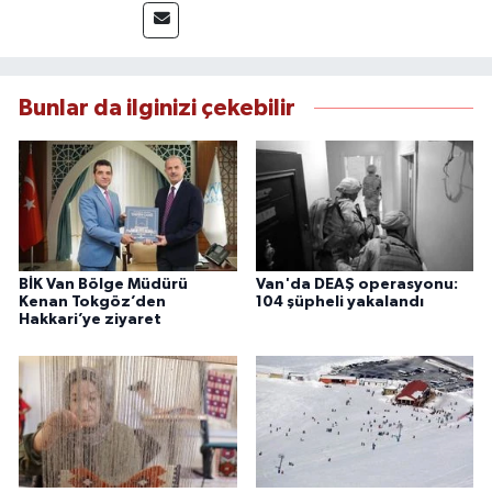
takip etmektedir. Editoryal sürece katkı sunan
Yılmaz, tarafsızlık, doğruluk ve etik ilkeler
çerçevesinde ürettiği haberlerle kamuoyunu
güvenilir kaynaklara dayalı olarak
Bunlar da ilginizi çekebilir
bilgilendirmektedir.
BİK Van Bölge Müdürü
Van'da DEAŞ operasyonu:
Kenan Tokgöz’den
104 şüpheli yakalandı
Hakkari’ye ziyaret