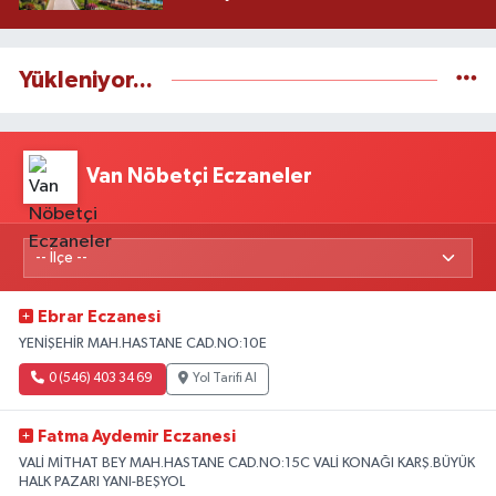
Yükleniyor...
Van Nöbetçi Eczaneler
Ebrar Eczanesi
YENİŞEHİR MAH.HASTANE CAD.NO:10E
0 (546) 403 34 69
Yol Tarifi Al
Fatma Aydemir Eczanesi
VALİ MİTHAT BEY MAH.HASTANE CAD.NO:15C VALİ KONAĞI KARŞ.BÜYÜK
HALK PAZARI YANI-BEŞYOL