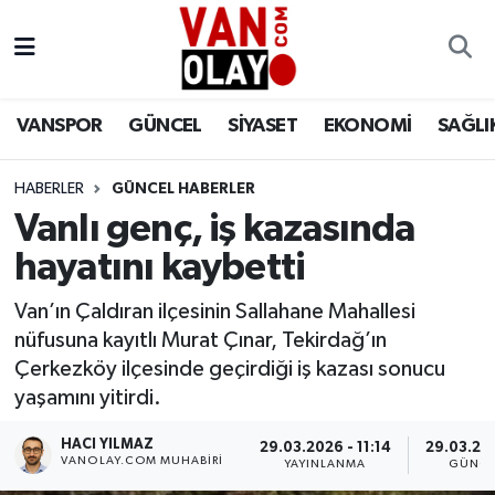
Vanspor
Van Nöbetçi Eczaneler
VANSPOR
GÜNCEL
SİYASET
EKONOMİ
SAĞLI
Güncel
Van Hava Durumu
HABERLER
GÜNCEL HABERLER
Siyaset
Van Namaz Vakitleri
Vanlı genç, iş kazasında
Ekonomi
Van Trafik Yoğunluk Haritası
hayatını kaybetti
Sağlık
Süper Lig Puan Durumu ve Fikstür
Van’ın Çaldıran ilçesinin Sallahane Mahallesi
nüfusuna kayıtlı Murat Çınar, Tekirdağ’ın
Eğitim
Tüm Manşetler
Çerkezköy ilçesinde geçirdiği iş kazası sonucu
yaşamını yitirdi.
Bilim & Teknoloji
Son Dakika Haberleri
HACI YILMAZ
29.03.2026 - 11:14
29.03.202
VANOLAY.COM MUHABIRI
YAYINLANMA
GÜNCE
Dünya
Haber Arşivi