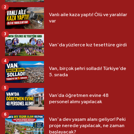
2
Vanlı aile kaza yaptı! Ölü ve yaralılar
var
3
Van'da yüzlerce kız tesettüre girdi
4
Van, birçok şehri solladı! Türkiye’de
5. sırada
5
Van’da öğretmen evine 48
personel alımı yapılacak
6
Van'a dev yaşam alanı geliyor! Peki
proje nerede yapılacak, ne zaman
başlayacak?