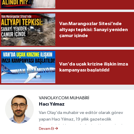
Van Marangozlar Sitesi’nde
altyapı tepkisi: Sanayi yeniden
çamur içinde
Van’da uçak krizine ilişkin imza
kampanyası başlatıldı!
VANOLAY.COM MUHABIRI
Hacı Yılmaz
Van Olay’da muhabir ve editör olarak görev
yapan Hacı Yılmaz, 19 yıllık gazetecilik
deneyimiyle Van yerel gündemi başta olmak
Devam Et
üzere bölgesel ve ulusal gelişmeleri sahadan