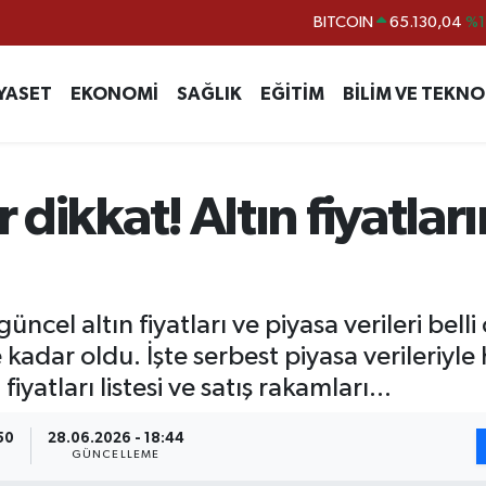
BITCOIN
65.130,04
%1
DOLAR
47,7436
%0.
YASET
EKONOMİ
SAĞLIK
EĞİTİM
BİLİM VE TEKNO
EURO
55,2510
%0.
STERLİN
64,4811
%0.
GRAM ALTIN
6648.99
%2.
ar dikkat! Altın fiyatl
BİST100
13.773
%-
cel altın fiyatları ve piyasa verileri belli
e kadar oldu. İşte serbest piyasa verileriy
yatları listesi ve satış rakamları...
50
28.06.2026 - 18:44
GÜNCELLEME