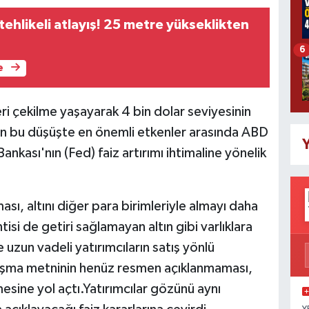
ehlikeli atlayış! 25 metre yükseklikten
6
e
eri çekilme yaşayarak 4 bin dolar seviyesinin
nan bu düşüşte en önemli etkenler arasında ABD
Y
kası'nın (Fed) faiz artırımı ihtimaline yönelik
sı, altını diğer para birimleriyle almayı daha
ntisi de getiri sağlamayan altın gibi varlıklara
e uzun vadeli yatırımcıların satış yönlü
laşma metninin henüz resmen açıklanmaması,
sine yol açtı.Yatırımcılar gözünü aynı