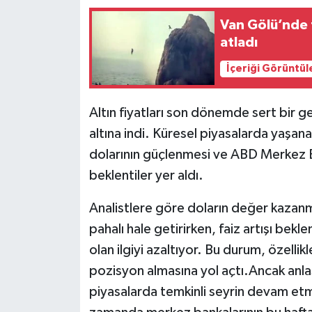
Van Gölü’nde t
atladı
İçeriği Görüntül
Altın fiyatları son dönemde sert bir g
altına indi. Küresel piyasalarda yaşa
dolarının güçlenmesi ve ABD Merkez Ban
beklentiler yer aldı.
Analistlere göre doların değer kazanma
pahalı hale getirirken, faiz artışı bekle
olan ilgiyi azaltıyor. Bu durum, özellikl
pozisyon almasına yol açtı.Ancak an
piyasalarda temkinli seyrin devam etme