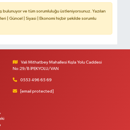
ş bulunuyor ve tüm sorumluluğu üstleniyorsunuz. Yazılan
ri | Güncel | Siyasi | Ekonomi hiçbir şekilde sorumlu
Vali Mithatbey Mahallesi Kışla Yolu Caddesi
No:29/B İPEKYOLU/VAN
0553 496 65 69
[email protected]
,
eki
p