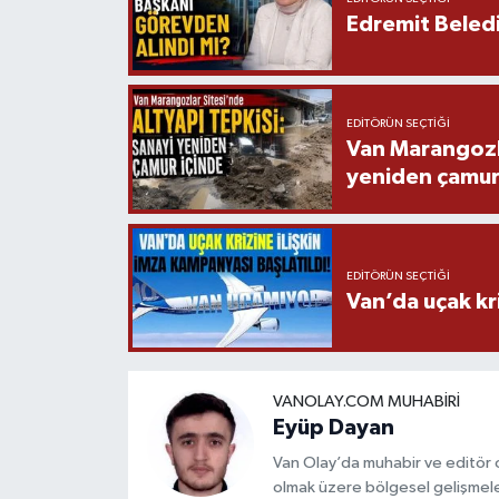
Edremit Beledi
EDITÖRÜN SEÇTIĞI
Van Marangozla
yeniden çamur
EDITÖRÜN SEÇTIĞI
Van’da uçak kri
VANOLAY.COM MUHABIRI
Eyüp Dayan
Van Olay’da muhabir ve editör
olmak üzere bölgesel gelişmeler