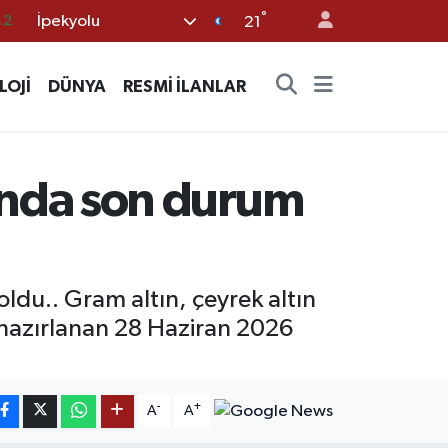
.2
°
İpekyolu
21
18
LOJİ
DÜNYA
RESMİ İLANLAR
32
38
59
arında son durum
19
 oldu.. Gram altın, çeyrek altın
le hazırlanan 28 Haziran 2026
-
+
A
A