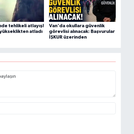
H
de tehlikeli atlayış!
Van'da okullara güvenlik
yükseklikten atladı
görevlisi alınacak: Başvurular
İŞKUR üzerinden
C
A