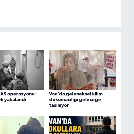
 ve etik ilkeleri esas alan Dayan, güvenilir kaynaklara dayalı
 hızlı biçimde bilgilendirmektedir.
O
A
K
Ş
K
EAŞ operasyonu:
Van’da geleneksel kilim
li yakalandı
dokumacılığı geleceğe
taşınıyor
M