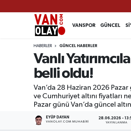
Vanspor
Van Nöbetçi Eczaneler
VANSPOR
GÜNCEL
Sİ
Güncel
Van Hava Durumu
HABERLER
GÜNCEL HABERLER
Siyaset
Van Namaz Vakitleri
Vanlı Yatırımcıl
Ekonomi
Van Trafik Yoğunluk Haritası
belli oldu!
Sağlık
Süper Lig Puan Durumu ve Fikstür
Van’da 28 Haziran 2026 Pazar gün
ve Cumhuriyet altını fiyatları n
Eğitim
Tüm Manşetler
Pazar günü Van’da güncel altın fi
Bilim & Teknoloji
Son Dakika Haberleri
EYÜP DAYAN
28.06.2026 - 13:
VANOLAY.COM MUHABIRI
YAYINLANMA
Dünya
Haber Arşivi