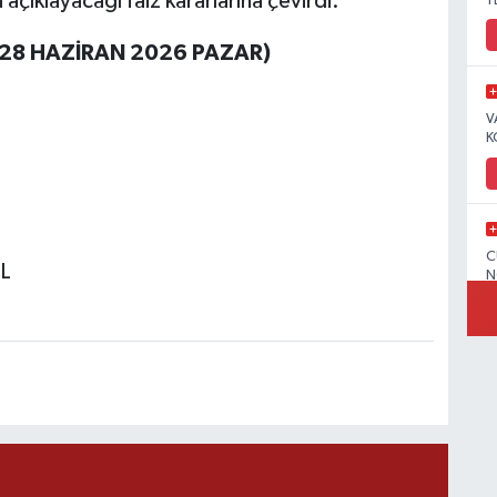
çıklayacağı faiz kararlarına çevirdi.
Y
(28 HAZİRAN 2026 PAZAR)
V
K
C
TL
N
V