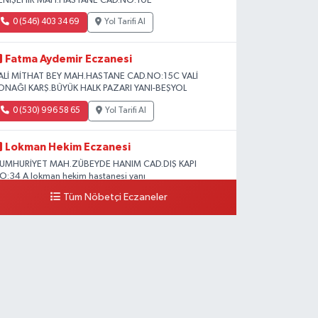
ENİŞEHİR MAH.HASTANE CAD.NO:10E
0 (546) 403 34 69
Yol Tarifi Al
Fatma Aydemir Eczanesi
ALİ MİTHAT BEY MAH.HASTANE CAD.NO:15C VALİ
ONAĞI KARŞ.BÜYÜK HALK PAZARI YANI-BEŞYOL
0 (530) 996 58 65
Yol Tarifi Al
Lokman Hekim Eczanesi
UMHURİYET MAH.ZÜBEYDE HANIM CAD.DIŞ KAPI
O:34 A lokman hekim hastanesi yanı
Tüm Nöbetçi Eczaneler
0 (432) 503 93 23
Yol Tarifi Al
Hekimoğlu Eczanesi
anyolu Caddesi Yeni Diş Hastanesi Yanı NO:102F
0 (541) 147 65 65
Yol Tarifi Al
Koç Eczanesi