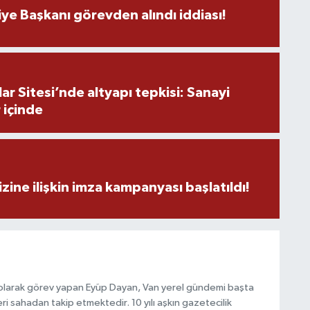
C
ye Başkanı görevden alındı iddiası!
H
r Sitesi’nde altyapı tepkisi: Sanayi
A
 içinde
S
K
zine ilişkin imza kampanyası başlatıldı!
S
N
 olarak görev yapan Eyüp Dayan, Van yerel gündemi başta
i sahadan takip etmektedir. 10 yılı aşkın gazetecilik