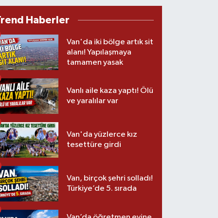
Trend Haberler
Van'da iki bölge artık sit
alanı! Yapılaşmaya
tamamen yasak
Vanlı aile kaza yaptı! Ölü
ve yaralılar var
Van'da yüzlerce kız
tesettüre girdi
Van, birçok şehri solladı!
Türkiye’de 5. sırada
Van’da öğretmen evine