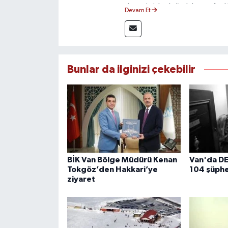
deneyimiyle doğruluk, tarafsızlık
Devam Et
haberleriyle kamuoyunu doğru ve
Bunlar da ilginizi çekebilir
BİK Van Bölge Müdürü Kenan
Van'da D
Tokgöz’den Hakkari’ye
104 şüphe
ziyaret