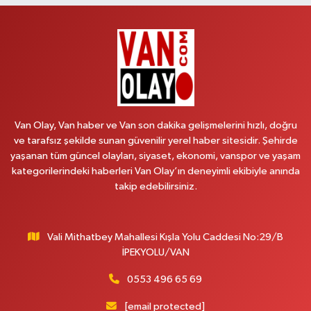
Hekimoğlu Eczanesi
Vanyolu Caddesi Yeni Diş Hastanesi Yanı NO:102F
0 (541) 147 65 65
Yol Tarifi Al
Koç Eczanesi
CUMHURİYET MAH.KONAK SK.NO:6
Van Olay, Van haber ve Van son dakika gelişmelerini hızlı, doğru
0 (530) 442 24 65
Yol Tarifi Al
ve tarafsız şekilde sunan güvenilir yerel haber sitesidir. Şehirde
yaşanan tüm güncel olayları, siyaset, ekonomi, vanspor ve yaşam
Yiğit Eczanesi
kategorilerindeki haberleri Van Olay’ın deneyimli ekibiyle anında
HATUNİYE MAHALLESİ ASMİN SOKAK NO:3 A ÖZEL AKDAMAR
takip edebilirsiniz.
HASTANESİ KARŞISI
0 (432) 217 11 10
Yol Tarifi Al
Vali Mithatbey Mahallesi Kışla Yolu Caddesi No:29/B
Akdağ Eczanesi
İPEKYOLU/VAN
SÜPHAN MAH.İPEKYOLU CAD.NO:283G BAHÇEŞEHİR KOLEJİ KARŞISI-
ABAKAN PLAZA
0553 496 65 69
0 (542) 378 02 68
Yol Tarifi Al
[email protected]