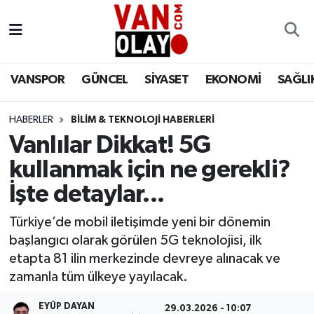
Vanspor
Van Nöbetçi Eczaneler
VANSPOR
GÜNCEL
SİYASET
EKONOMİ
SAĞLI
Güncel
Van Hava Durumu
HABERLER
BİLİM & TEKNOLOJİ HABERLERİ
Siyaset
Van Namaz Vakitleri
Vanlılar Dikkat! 5G
Ekonomi
Van Trafik Yoğunluk Haritası
kullanmak için ne gerekli?
İşte detaylar...
Sağlık
Süper Lig Puan Durumu ve Fikstür
Türkiye’de mobil iletişimde yeni bir dönemin
Eğitim
Tüm Manşetler
başlangıcı olarak görülen 5G teknolojisi, ilk
etapta 81 ilin merkezinde devreye alınacak ve
Bilim & Teknoloji
Son Dakika Haberleri
zamanla tüm ülkeye yayılacak.
Dünya
Haber Arşivi
EYÜP DAYAN
29.03.2026 - 10:07