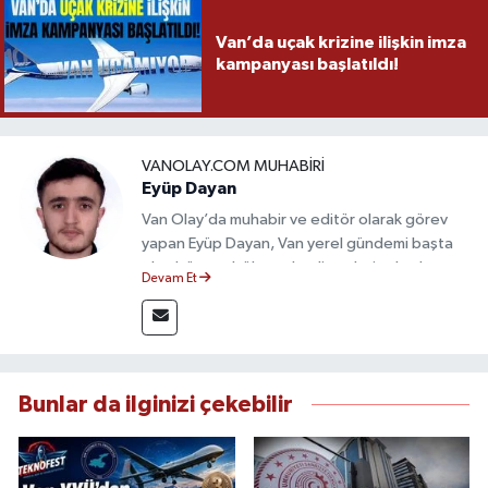
Van’da uçak krizine ilişkin imza
kampanyası başlatıldı!
VANOLAY.COM MUHABIRI
Eyüp Dayan
Van Olay’da muhabir ve editör olarak görev
yapan Eyüp Dayan, Van yerel gündemi başta
olmak üzere bölgesel gelişmeleri sahadan
Devam Et
takip etmektedir. 10 yılı aşkın gazetecilik
deneyimiyle doğruluk, tarafsızlık ve etik ilkeleri
esas alan Dayan, güvenilir kaynaklara dayalı
haberleriyle kamuoyunu doğru ve hızlı biçimde
bilgilendirmektedir.
Bunlar da ilginizi çekebilir