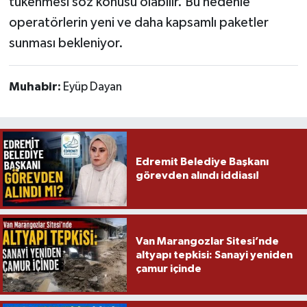
tükenmesi söz konusu olabilir. Bu nedenle
operatörlerin yeni ve daha kapsamlı paketler
sunması bekleniyor.
Muhabir:
Eyüp Dayan
Edremit Belediye Başkanı
görevden alındı iddiası!
Van Marangozlar Sitesi’nde
altyapı tepkisi: Sanayi yeniden
çamur içinde