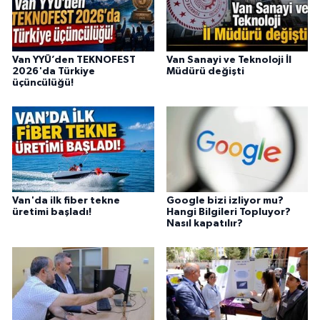
Van YYÜ’den TEKNOFEST
Van Sanayi ve Teknoloji İl
2026'da Türkiye
Müdürü değişti
üçüncülüğü!
Van'da ilk fiber tekne
Google bizi izliyor mu?
üretimi başladı!
Hangi Bilgileri Topluyor?
Nasıl kapatılır?