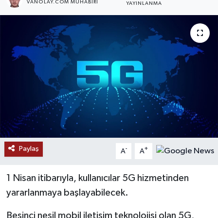
VANOLAY.COM MUHABIRI
YAYINLANMA
RESMİ İLANLAR
Paylaş
-
+
A
A
1 Nisan itibarıyla, kullanıcılar 5G hizmetinden
yararlanmaya başlayabilecek.
Beşinci nesil mobil iletişim teknolojisi olan 5G,