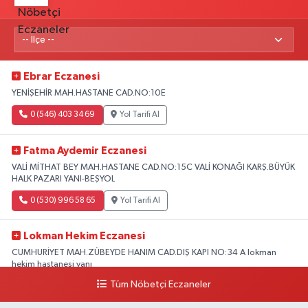
Ebrar Eczanesi
YENİŞEHİR MAH.HASTANE CAD.NO:10E
0 (546) 403 34 69
Yol Tarifi Al
Fatma Aydemir Eczanesi
VALİ MİTHAT BEY MAH.HASTANE CAD.NO:15C VALİ KONAĞI KARŞ.BÜYÜK
HALK PAZARI YANI-BEŞYOL
0 (530) 996 58 65
Yol Tarifi Al
Lokman Hekim Eczanesi
CUMHURİYET MAH.ZÜBEYDE HANIM CAD.DIŞ KAPI NO:34 A lokman
hekim hastanesi yanı
Tüm Nöbetçi Eczaneler
0 (432) 503 93 23
Yol Tarifi Al