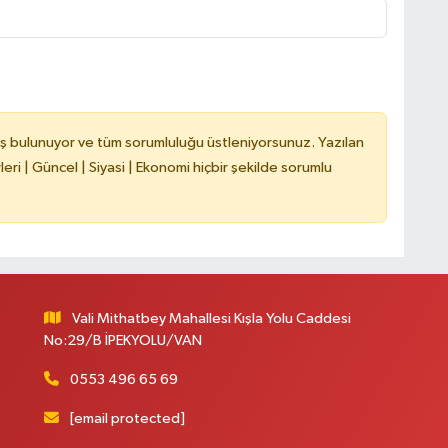
C
A
ş bulunuyor ve tüm sorumluluğu üstleniyorsunuz. Yazılan
ri | Güncel | Siyasi | Ekonomi hiçbir şekilde sorumlu
A
N
Vali Mithatbey Mahallesi Kışla Yolu Caddesi
No:29/B İPEKYOLU/VAN
0553 496 65 69
[email protected]