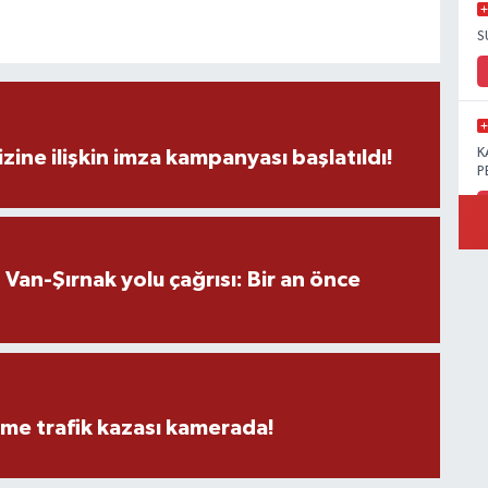
S
K
zine ilişkin imza kampanyası başlatıldı!
P
an-Şırnak yolu çağrısı: Bir an önce
B
Ö
M
eme trafik kazası kamerada!