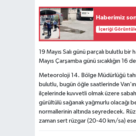
Haberimiz son
İçeriği Görüntül
19 Mayıs Salı günü parçalı bulutlu bir 
Mayıs Çarşamba günü sıcaklığın 16 de
Meteoroloji 14. Bölge Müdürlüğü tah
bulutlu, bugün öğle saatlerinde Van'ın k
ilçelerinde kuvvetli olmak üzere sabah
gürültülü sağanak yağmurlu olacağı be
normallerinin altında seyredecek. Rüz
zaman sert rüzgar (20-40 km/sa) es