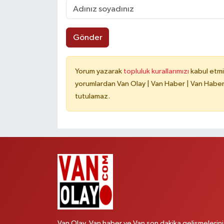
Gönder
Yorum yazarak
topluluk kurallarımızı
kabul etmi
yorumlardan Van Olay | Van Haber | Van Haberle
tutulamaz.
Van Olay, Van haber ve Van son dakika gelişmelerini