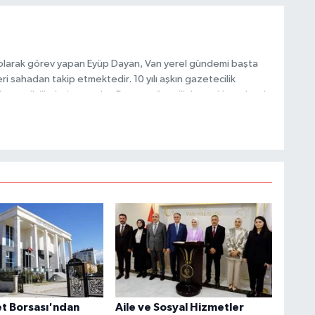
M
K
 olarak görev yapan Eyüp Dayan, Van yerel gündemi başta
i sahadan takip etmektedir. 10 yılı aşkın gazetecilik
 ve etik ilkeleri esas alan Dayan, güvenilir kaynaklara dayalı
 hızlı biçimde bilgilendirmektedir.
H
E
H
6
K
et Borsası'ndan
Aile ve Sosyal Hizmetler
S