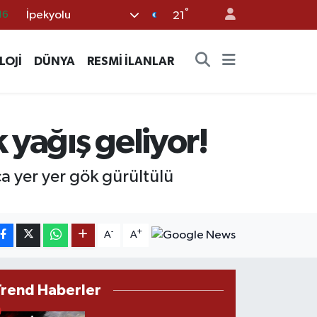
°
İpekyolu
21
06
02
LOJİ
DÜNYA
RESMİ İLANLAR
.2
12
70
 yağış geliyor!
a yer yer gök gürültülü
-
+
A
A
Trend Haberler