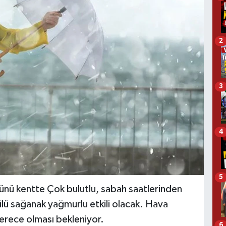
2
3
4
5
ünü kentte Çok bulutlu, sabah saatlerinden
tülü sağanak yağmurlu etkili olacak. Hava
derece olması bekleniyor.
6