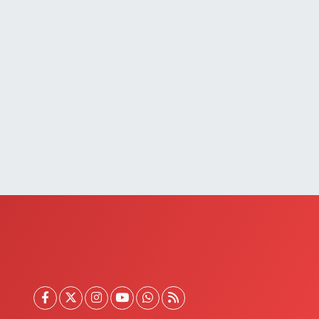
UMHURİYET MAH.ATATÜRK CAD.DIŞ KAPI NO:13D
0 (432) 512 22 23
Yol Tarifi Al
Saray Eczanesi
TATÜRK MAHALLESİ 3 NİSAN CADDESİ NO:20
0 (432) 781 22 29
Yol Tarifi Al
Güzelsu Eczanesi
kpınar Mahallesi Hastane yolu üzeri Mezbaha Caddesi
o:1
0 (544) 718 97 64
Yol Tarifi Al