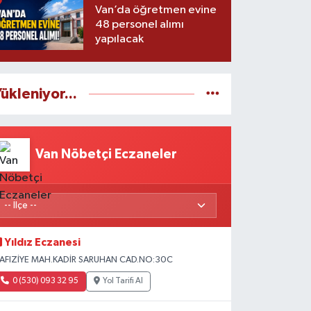
Van’da öğretmen evine
48 personel alımı
yapılacak
ükleniyor...
Van Nöbetçi Eczaneler
Yıldız Eczanesi
AFIZİYE MAH.KADİR SARUHAN CAD.NO:30C
0 (530) 093 32 95
Yol Tarifi Al