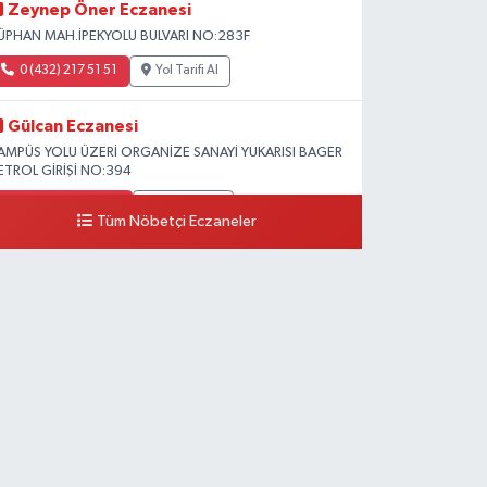
Zeynep Öner Eczanesi
ÜPHAN MAH.İPEKYOLU BULVARI NO:283F
0 (432) 217 51 51
Yol Tarifi Al
Gülcan Eczanesi
AMPÜS YOLU ÜZERİ ORGANİZE SANAYİ YUKARISI BAGER
ETROL GİRİŞİ NO:394
0 (533) 348 25 87
Yol Tarifi Al
Tüm Nöbetçi Eczaneler
Lütfiye Hanım Eczanesi
AHÇİVAN MAH.15 TEMMUZ ŞEHİTLERİ CAD.NO:36B
ZEL LOKMAN HEKİM HASTANESİ ACİL KARŞISI
0 (501) 048 96 88
Yol Tarifi Al
Emek Eczanesi
AHMUDİYE MAH.ATATÜRK CAD.NO:17B
0 (531) 621 69 65
Yol Tarifi Al