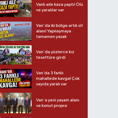
Vanlı aile kaza yaptı! Ölü
ve yaralılar var
Van'da iki bölge artık sit
alanı! Yapılaşmaya
tamamen yasak
Van'da yüzlerce kız
tesettüre girdi
Van’da 3 farklı
mahallede kavga! Çok
sayıda yaralı var
Van'a yeni yaşam alanı
ve konut projesi