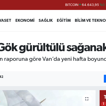
DOLAR
47,6006
%0.
EURO
55,0250
%0.
YASET
EKONOMİ
SAĞLIK
EĞİTİM
BİLİM VE TEKNO
STERLİN
64,2398
%0
GRAM ALTIN
6500.87
%0.
BİST100
13.799
%
 Gök gürültülü sağanak
n raporuna göre Van’da yeni hafta boyunc
42
1