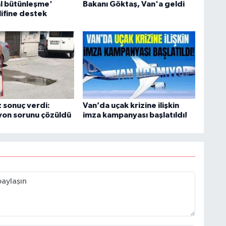
l bütünleşme'
Bakanı Göktaş, Van'a geldi
K
lifine destek
B
N
 sonuç verdi:
Van’da uçak krizine ilişkin
yon sorunu çözüldü
imza kampanyası başlatıldı!
V
Y