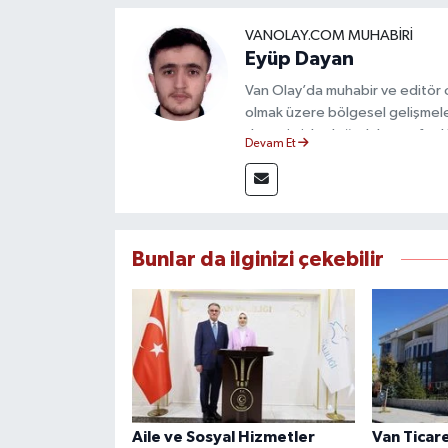
VANOLAY.COM MUHABIRI
Eyüp Dayan
Van Olay’da muhabir ve editör
olmak üzere bölgesel gelişmeler
deneyimiyle doğruluk, tarafsızlık
Devam Et
haberleriyle kamuoyunu doğru ve
Bunlar da ilginizi çekebilir
Aile ve Sosyal Hizmetler
Van Ticar