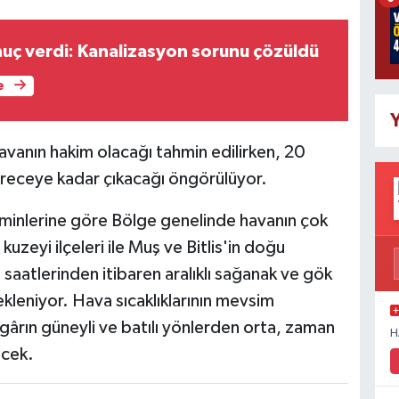
uç verdi: Kanalizasyon sorunu çözüldü
e
Y
havanın hakim olacağı tahmin edilirken, 20
receye kadar çıkacağı öngörülüyor.
minlerine göre Bölge genelinde havanın çok
uzeyi ilçeleri ile Muş ve Bitlis'in doğu
 saatlerinden itibaren aralıklı sağanak ve gök
kleniyor. Hava sıcaklıklarının mevsim
gârın güneyli ve batılı yönlerden orta, zaman
H
ecek.