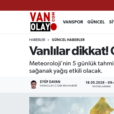
Vanspor
Van Nöbetçi Eczaneler
VANSPOR
GÜNCEL
Sİ
Güncel
Van Hava Durumu
HABERLER
GÜNCEL HABERLER
Siyaset
Van Namaz Vakitleri
Vanlılar dikkat!
Ekonomi
Van Trafik Yoğunluk Haritası
Meteoroloji’nin 5 günlük tahmi
sağanak yağış etkili olacak.
Sağlık
Süper Lig Puan Durumu ve Fikstür
EYÜP DAYAN
18.05.2026 - 09:
Eğitim
Tüm Manşetler
VANOLAY.COM MUHABIRI
YAYINLANMA
Bilim & Teknoloji
Son Dakika Haberleri
Dünya
Haber Arşivi