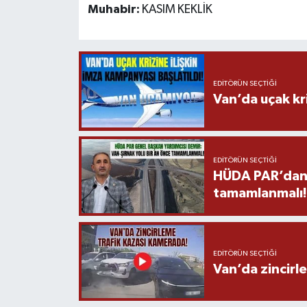
Muhabir:
KASIM KEKLİK
EDITÖRÜN SEÇTIĞI
Van’da uçak kri
EDITÖRÜN SEÇTIĞI
HÜDA PAR’dan V
tamamlanmalı!
EDITÖRÜN SEÇTIĞI
Van’da zincirl