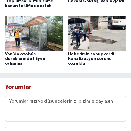
'toplumsal bütünleşme'
Bakanı Göktaş, Van'a geldi
kanun teklifine destek
Van’da otobüs
Haberimiz sonuç verdi:
duraklarında hijyen
Kanalizasyon sorunu
çalışması
çözüldü
Yorumlar