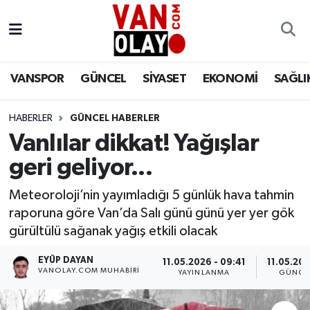
Vanspor
Van Nöbetçi Eczaneler
VANSPOR
GÜNCEL
SİYASET
EKONOMİ
SAĞLI
Güncel
Van Hava Durumu
HABERLER
GÜNCEL HABERLER
Siyaset
Van Namaz Vakitleri
Vanlılar dikkat! Yağışlar
Ekonomi
Van Trafik Yoğunluk Haritası
geri geliyor...
Sağlık
Süper Lig Puan Durumu ve Fikstür
Meteoroloji’nin yayımladığı 5 günlük hava tahmin
raporuna göre Van’da Salı günü günü yer yer gök
Eğitim
Tüm Manşetler
gürültülü sağanak yağış etkili olacak
EYÜP DAYAN
11.05.2026 - 09:41
11.05.202
Bilim & Teknoloji
Son Dakika Haberleri
VANOLAY.COM MUHABIRI
YAYINLANMA
GÜNCE
Dünya
Haber Arşivi