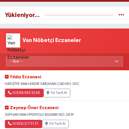
Yükleniyor...
Van Nöbetçi Eczaneler
Yıldız Eczanesi
HAFIZİYE MAH.KADİR SARUHAN CAD.NO:30C
0 (530) 093 32 95
Yol Tarifi Al
Zeynep Öner Eczanesi
SÜPHAN MAH.İPEKYOLU BULVARI NO:283F
0 (432) 217 51 51
Yol Tarifi Al