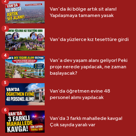
2
Van'da iki bölge artık sit alanı!
Yapılaşmaya tamamen yasak
3
Van'da yüzlerce kız tesettüre girdi
4
Van'a dev yaşam alanı geliyor! Peki
proje nerede yapılacak, ne zaman
başlayacak?
5
Van’da öğretmen evine 48
personel alımı yapılacak
6
Van’da 3 farklı mahallede kavga!
Çok sayıda yaralı var