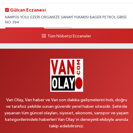
Gülcan Eczanesi
KAMPÜS YOLU ÜZERİ ORGANİZE SANAYİ YUKARISI BAGER PETROL GİRİŞİ
NO:394
0 (533) 348 25 87
Yol Tarifi Al
Tüm Nöbetçi Eczaneler
Lütfiye Hanım Eczanesi
BAHÇİVAN MAH.15 TEMMUZ ŞEHİTLERİ CAD.NO:36B ÖZEL LOKMAN
HEKİM HASTANESİ ACİL KARŞISI
0 (501) 048 96 88
Yol Tarifi Al
Emek Eczanesi
MAHMUDİYE MAH.ATATÜRK CAD.NO:17B
Van Olay, Van haber ve Van son dakika gelişmelerini hızlı, doğru
0 (531) 621 69 65
Yol Tarifi Al
ve tarafsız şekilde sunan güvenilir yerel haber sitesidir. Şehirde
yaşanan tüm güncel olayları, siyaset, ekonomi, vanspor ve yaşam
Onay Eczanesi
kategorilerindeki haberleri Van Olay’ın deneyimli ekibiyle anında
MERAŞEL FEVZİ ÇAKMAK CAD. KÜLTÜR SARAYI KIZILAY KAN MERKEZİ
takip edebilirsiniz.
KARŞISI DIŞ KAPI NO:25B