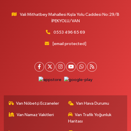
0 (432) 212 66 67
Yol Tarifi Al
Vali Mithatbey Mahallesi Kışla Yolu Caddesi No:29/B
Yenı Derman Eczanesi
İPEKYOLU/VAN
Hatuniye Mah. Özel Akdamar Hastanesi Karşısı Güven Evleri A.Blok No:7
Akdamar Hastanesi Acil yanı. İpekyolu. Hatuniye mahallesi terzioğlu, Eski
0553 496 65 69
ikinisan kedili kavşağı, 65100 Ipekyolu Van
[email protected]
0 (432) 216 14 84
Yol Tarifi Al
Hayat Eczanesi
Kışla Mah.Çınarlı Cad.1038 Sk.No:93 3-4
0 (432) 354 37 36
Yol Tarifi Al
Erdoğan Eczanesi
SEREFIYE MAHALLE URARTU SOKAK ESKİ İSTANBUL HAST. KRŞ. NO:6 B
Van Nöbetçi Eczaneler
Van Hava Durumu
0 (432) 215 82 65
Yol Tarifi Al
Van Namaz Vakitleri
Van Trafik Yoğunluk
Haritası
Derman Eczanesi
BAHÇELİEVLER MAH.MUSLİH GÖRENTAŞ BULVARI NO:57Çağdaş fırının