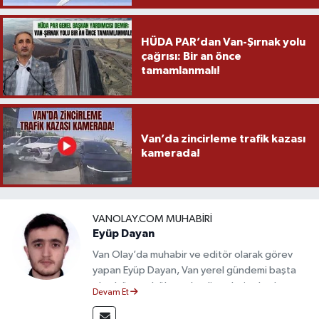
HÜDA PAR’dan Van-Şırnak yolu
çağrısı: Bir an önce
tamamlanmalı!
Van’da zincirleme trafik kazası
kamerada!
VANOLAY.COM MUHABIRI
Eyüp Dayan
Van Olay’da muhabir ve editör olarak görev
yapan Eyüp Dayan, Van yerel gündemi başta
olmak üzere bölgesel gelişmeleri sahadan
Devam Et
takip etmektedir. 10 yılı aşkın gazetecilik
deneyimiyle doğruluk, tarafsızlık ve etik ilkeleri