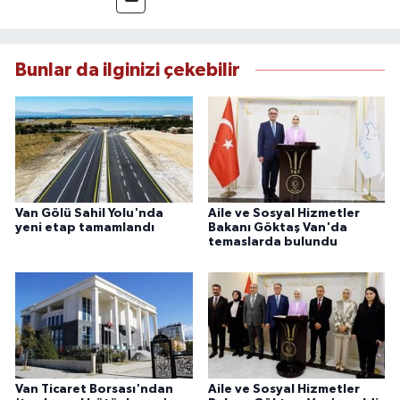
esas alan Dayan, güvenilir kaynaklara dayalı
haberleriyle kamuoyunu doğru ve hızlı biçimde
bilgilendirmektedir.
Bunlar da ilginizi çekebilir
Van Gölü Sahil Yolu'nda
Aile ve Sosyal Hizmetler
yeni etap tamamlandı
Bakanı Göktaş Van'da
temaslarda bulundu
Van Ticaret Borsası'ndan
Aile ve Sosyal Hizmetler