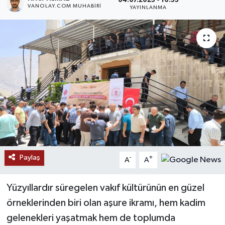
04.07.2025 - 16:55
VANOLAY.COM MUHABIRI
YAYINLANMA
RESMİ İLANLAR
Paylaş
-
+
A
A
Yüzyıllardır süregelen vakıf kültürünün en güzel
örneklerinden biri olan aşure ikramı, hem kadim
gelenekleri yaşatmak hem de toplumda