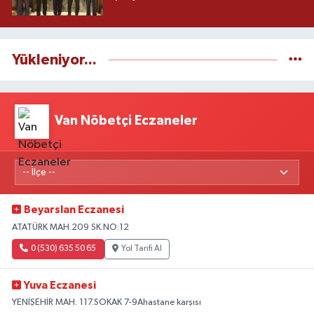
Yükleniyor...
Van Nöbetçi Eczaneler
Beyarslan Eczanesi
ATATÜRK MAH.209 SK.NO:12
0 (530) 635 50 65
Yol Tarifi Al
Yuva Eczanesi
YENİŞEHİR MAH. 117.SOKAK 7-9Ahastane karşısı