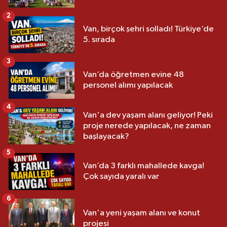
2
Van, birçok şehri solladı! Türkiye’de
5. sırada
3
Van’da öğretmen evine 48
personel alımı yapılacak
4
Van'a dev yaşam alanı geliyor! Peki
proje nerede yapılacak, ne zaman
başlayacak?
5
Van’da 3 farklı mahallede kavga!
Çok sayıda yaralı var
6
Van'a yeni yaşam alanı ve konut
projesi