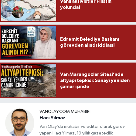
Vanlı aktivistler Filistin
yolunda!
Edremit Belediye Başkanı
görevden alındı iddiası!
Van Marangozlar Sitesi’nde
altyapı tepkisi: Sanayi yeniden
çamur içinde
VANOLAY.COM MUHABIRI
Hacı Yılmaz
Van Olay’da muhabir ve editör olarak görev
yapan Hacı Yılmaz, 19 yıllık gazetecilik