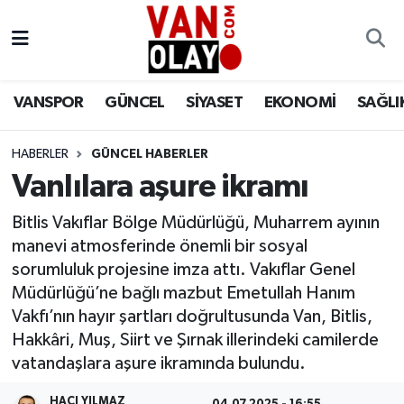
Vanspor
Van Nöbetçi Eczaneler
VANSPOR
GÜNCEL
SİYASET
EKONOMİ
SAĞLI
Güncel
Van Hava Durumu
HABERLER
GÜNCEL HABERLER
Siyaset
Van Namaz Vakitleri
Vanlılara aşure ikramı
Ekonomi
Van Trafik Yoğunluk Haritası
Bitlis Vakıflar Bölge Müdürlüğü, Muharrem ayının
manevi atmosferinde önemli bir sosyal
Sağlık
Süper Lig Puan Durumu ve Fikstür
sorumluluk projesine imza attı. Vakıflar Genel
Müdürlüğü’ne bağlı mazbut Emetullah Hanım
Eğitim
Tüm Manşetler
Vakfı’nın hayır şartları doğrultusunda Van, Bitlis,
Hakkâri, Muş, Siirt ve Şırnak illerindeki camilerde
Bilim & Teknoloji
Son Dakika Haberleri
vatandaşlara aşure ikramında bulundu.
Dünya
Haber Arşivi
HACI YILMAZ