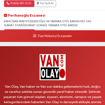
0 (432) 451 31 51
Yol Tarifi Al
Perihanoğlu Eczanesi
BAHÇİVAN MAH.YÜZBAŞIOĞLU SK.TAMARA OTEL KARŞISI NO:14G
(SANAT SOKAĞI)SANAT SOKAĞI TAMARA OTEL KARŞISI
0 (432) 216 24 25
Yol Tarifi Al
Tüm Nöbetçi Eczaneler
Aydın Eczanesi
Recep Tayyip Erdoğan Mah.Azerbaycan Cad.104 B
0 (538) 861 36 16
Yol Tarifi Al
Arjin Eczanesi
BEYAZIT MAH.ZEYLAN CADDESİ OKYANUS GİYİM YANI NO:1
0 (535) 014 85 70
Yol Tarifi Al
Van Olay, Van haber ve Van son dakika gelişmelerini hızlı, doğru
ve tarafsız şekilde sunan güvenilir yerel haber sitesidir. Şehirde
Afşar Eczanesi
yaşanan tüm güncel olayları, siyaset, ekonomi, vanspor ve yaşam
Kazım Karabekir cad.Eski Araştırma Hastanesi karşısı (kent park karşısı )
kategorilerindeki haberleri Van Olay’ın deneyimli ekibiyle anında
Kaval iş merkezi No: 156 B