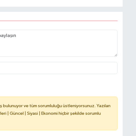
H
C
A
ş bulunuyor ve tüm sorumluluğu üstleniyorsunuz. Yazılan
ri | Güncel | Siyasi | Ekonomi hiçbir şekilde sorumlu