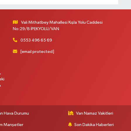
Vali Mithatbey Mahallesi Kışla Yolu Caddesi
No:29/B İPEKYOLU/VAN
0553 496 65 69
[email protected]
,
eki
p
an Hava Durumu
Van Namaz Vakitleri
m Manşetler
Son Dakika Haberleri