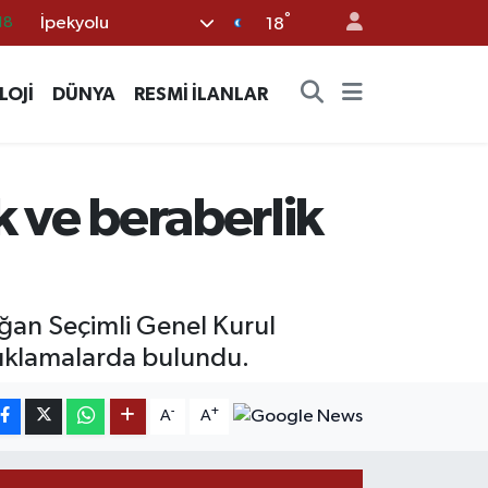
°
İpekyolu
18
18
32
LOJİ
DÜNYA
RESMİ İLANLAR
38
03
14
k ve beraberlik
87
ğan Seçimli Genel Kurul
açıklamalarda bulundu.
-
+
A
A