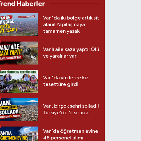
Trend Haberler
Van'da iki bölge artık sit
alanı! Yapılaşmaya
tamamen yasak
Vanlı aile kaza yaptı! Ölü
ve yaralılar var
Van'da yüzlerce kız
tesettüre girdi
Van, birçok şehri solladı!
Türkiye’de 5. sırada
Van’da öğretmen evine
48 personel alımı