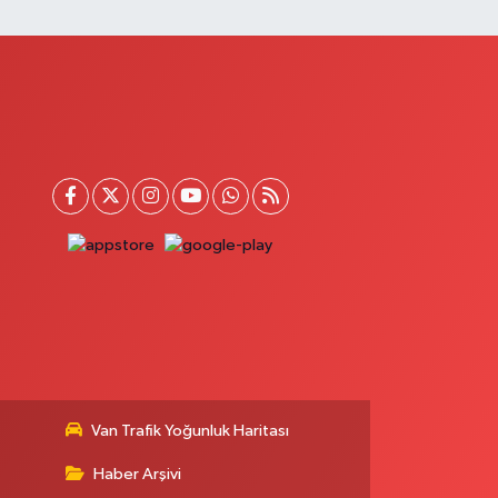
Van Trafik Yoğunluk Haritası
Haber Arşivi