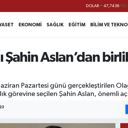
DOLAR
47,7436
%0.
EURO
55,2510
%0.
YASET
EKONOMİ
SAĞLIK
EĞİTİM
BİLİM VE TEKNO
STERLİN
64,4811
%0.
GRAM ALTIN
6660.55
%0.
BİST100
13.779
%-
Şahin Aslan’dan birli
BITCOIN
64.960,21
%0.
ziran Pazartesi günü gerçekleştirilen Ola
lık görevine seçilen Şahin Aslan, önemli 
23