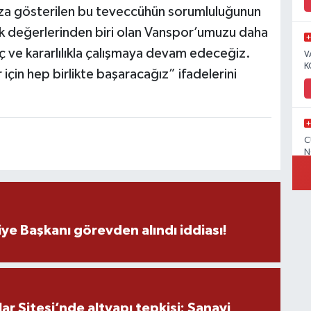
za gösterilen bu teveccühün sorumluluğunun
ak değerlerinden biri olan Vanspor’umuzu daha
nç ve kararlılıkla çalışmaya devam edeceğiz.
V
K
 için hep birlikte başaracağız” ifadelerini
C
N
V
ye Başkanı görevden alındı iddiası!
C
r Sitesi’nde altyapı tepkisi: Sanayi