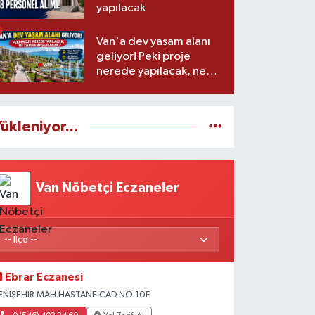
yapılacak
Van'a dev yaşam alanı
geliyor! Peki proje
nerede yapılacak, ne
zaman başlayacak?
ükleniyor...
Van Nöbetçi Eczaneler
Ebrar Eczanesi
ENİŞEHİR MAH.HASTANE CAD.NO:10E