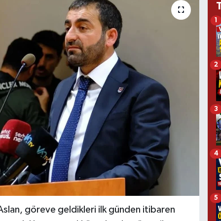
1
2
3
4
5
slan, göreve geldikleri ilk günden itibaren