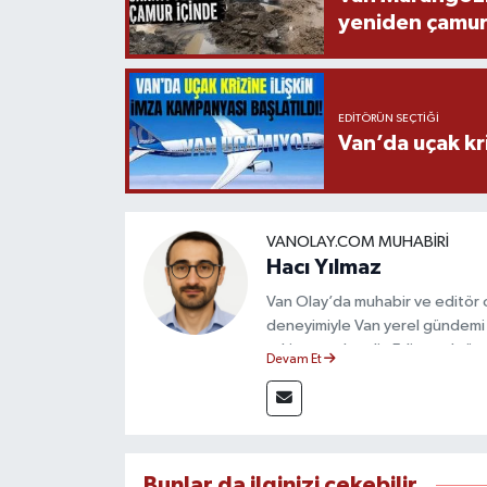
yeniden çamur
EDITÖRÜN SEÇTIĞI
Van’da uçak kri
VANOLAY.COM MUHABIRI
Hacı Yılmaz
Van Olay’da muhabir ve editör ol
deneyimiyle Van yerel gündemi 
takip etmektedir. Editoryal sürec
Devam Et
çerçevesinde ürettiği haberlerl
bilgilendirmektedir.
Bunlar da ilginizi çekebilir