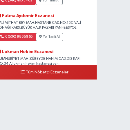
0 (546) 403 34 69
Yol Tarifi Al
Fatma Aydemir Eczanesi
ALİ MİTHAT BEY MAH.HASTANE CAD.NO:15C VALİ
ONAĞI KARŞ.BÜYÜK HALK PAZARI YANI-BEŞYOL
0 (530) 996 58 65
Yol Tarifi Al
Lokman Hekim Eczanesi
UMHURİYET MAH.ZÜBEYDE HANIM CAD.DIŞ KAPI
O:34 A lokman hekim hastanesi yanı
Tüm Nöbetçi Eczaneler
0 (432) 503 93 23
Yol Tarifi Al
Hekimoğlu Eczanesi
anyolu Caddesi Yeni Diş Hastanesi Yanı NO:102F
0 (541) 147 65 65
Yol Tarifi Al
Koç Eczanesi
UMHURİYET MAH.KONAK SK.NO:6