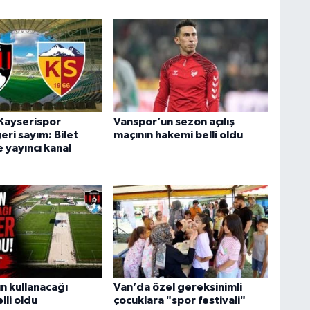
O
A
K
Kayserispor
Vanspor’un sezon açılış
ri sayım: Bilet
maçının hakemi belli oldu
e yayıncı kanal
Ş
K
M
n kullanacağı
Van’da özel gereksinimli
lli oldu
çocuklara "spor festivali"