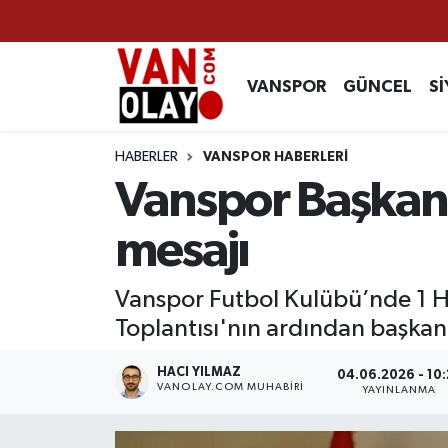
Vanspor
Van Nöbetçi Eczaneler
VANSPOR
GÜNCEL
Sİ
Güncel
Van Hava Durumu
HABERLER
VANSPOR HABERLERİ
Siyaset
Van Namaz Vakitleri
Vanspor Başkanı 
Ekonomi
Van Trafik Yoğunluk Haritası
mesajı
Sağlık
Süper Lig Puan Durumu ve Fikstür
Vanspor Futbol Kulübü’nde 1 Ha
Toplantısı'nın ardından başkan
Eğitim
Tüm Manşetler
HACI YILMAZ
04.06.2026 - 10:
Bilim & Teknoloji
Son Dakika Haberleri
VANOLAY.COM MUHABIRI
YAYINLANMA
Dünya
Haber Arşivi