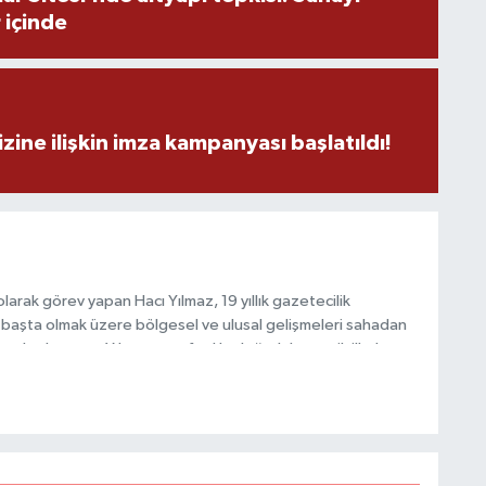
 içinde
H
A
zine ilişkin imza kampanyası başlatıldı!
S
K
arak görev yapan Hacı Yılmaz, 19 yıllık gazetecilik
başta olmak üzere bölgesel ve ulusal gelişmeleri sahadan
e katkı sunan Yılmaz, tarafsızlık, doğruluk ve etik ilkeler
e kamuoyunu güvenilir kaynaklara dayalı olarak
S
N