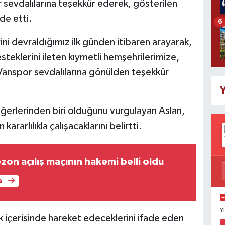
sevdalılarına teşekkür ederek, gösterilen
de etti.
6
ni devraldığımız ilk günden itibaren arayarak,
teklerini ileten kıymetli hemşehrilerimize,
 Vanspor sevdalılarına gönülden teşekkür
Y
ğerlerinden biri olduğunu vurgulayan Aslan,
kararlılıkla çalışacaklarını belirtti.
on açılış maçının hakemi belli oldu
e
Y
ik içerisinde hareket edeceklerini ifade eden