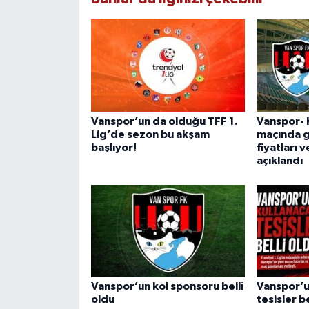
Vanspor’un da olduğu TFF 1.
Vanspor- 
Lig’de sezon bu akşam
maçında ge
başlıyor!
fiyatları v
açıklandı
Vanspor’un kol sponsoru belli
Vanspor’u
oldu
tesisler be