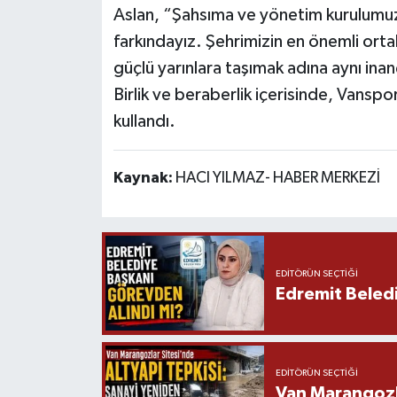
Aslan, “Şahsıma ve yönetim kurulumu
farkındayız. Şehrimizin en önemli ort
güçlü yarınlara taşımak adına aynı ina
Birlik ve beraberlik içerisinde, Vanspor
kullandı.
Kaynak:
HACI YILMAZ- HABER MERKEZİ
EDITÖRÜN SEÇTIĞI
Edremit Beledi
EDITÖRÜN SEÇTIĞI
Van Marangozla