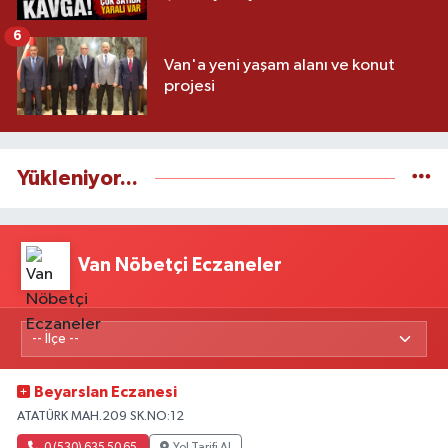
6
Van'a yeni yaşam alanı ve konut
projesi
Yükleniyor...
Van Nöbetçi Eczaneler
Beyarslan Eczanesi
ATATÜRK MAH.209 SK.NO:12
0 (530) 635 50 65
Yol Tarifi Al