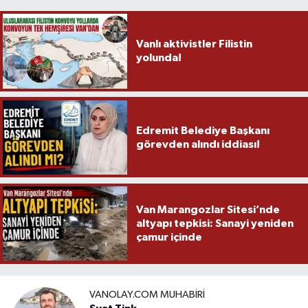
Vanlı aktivistler Filistin
yolunda!
Edremit Belediye Başkanı
görevden alındı iddiası!
Van Marangozlar Sitesi’nde
altyapı tepkisi: Sanayi yeniden
çamur içinde
VANOLAY.COM MUHABIRI