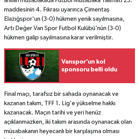
anılan müsabakada Futbol Müsabaka Talimatı 23.
maddesinin 4. Fıkrası uyarınca Çimentaş
Elazığspor'un (3-0) hükmen yenik sayılmasına,
Artı Değer Van Spor Futbol Kulübü'nün (3-0)
hükmen galip sayılmasına karar verilmiştir.
Vanspor’un kol
sponsoru belli oldu
Final maçı, tarafsız bir sahada oynanacak ve
kazanan takım, TFF 1. Lig'e yükselme hakkı
kazanacak. Maçın tarihi ve yeri henüz
açıklanmazken, iki takım arasında oynanacak olan
müsabakanın heyecanlı bir karşılaşma olması