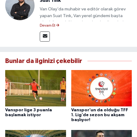
Suat Tink
Van Olay’da muhabir ve editör olarak görev
yapan Suat Tink, Van yerel gündemi başta
olmak üzere bölgesel ve ulusal gelişmeleri
Devam Et
yakından takip etmektedir. İletişim Fakültesi
mezunu olan Tink, sahadan edindiği bilgilerle
doğruluk, tarafsızlık ve etik ilkeler
çerçevesinde güvenilir ve hızlı habercilik
anlayışını benimsemektedir.
Bunlar da ilginizi çekebilir
Vanspor lige 3 puanla
Vanspor’un da olduğu TFF
başlamak istiyor
1. Lig’de sezon bu akşam
başlıyor!