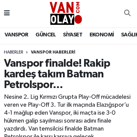
Vanspor
Van Nöbetçi Eczaneler
VANSPOR
GÜNCEL
SİYASET
EKONOMİ
SAĞLI
Güncel
Van Hava Durumu
HABERLER
VANSPOR HABERLERİ
Siyaset
Van Namaz Vakitleri
Vanspor finalde! Rakip
Ekonomi
Van Trafik Yoğunluk Haritası
kardeş takım Batman
Petrolspor…
Sağlık
Süper Lig Puan Durumu ve Fikstür
Nesine 2. Lig Kırmızı Grupta Play-Off mücadelesi
Eğitim
Tüm Manşetler
veren ve Play-Off 3. Tur ilk maçında Elazığspor’u
4-1 mağlup eden Vanspor, iki maçta ise 3-0
Bilim & Teknoloji
Son Dakika Haberleri
hükmen galip sayılması sonrası adını finale
yazdırdı. Van temsilcisi finalde Batman
Dünya
Haber Arşivi
Petrolspor ile karşı karşıya gelecek.