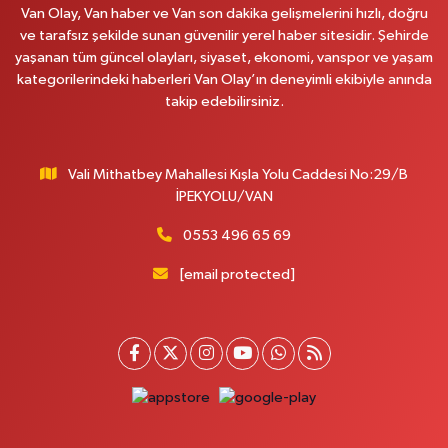
Van Olay, Van haber ve Van son dakika gelişmelerini hızlı, doğru
ve tarafsız şekilde sunan güvenilir yerel haber sitesidir. Şehirde
Afşar Eczanesi
yaşanan tüm güncel olayları, siyaset, ekonomi, vanspor ve yaşam
Kazım Karabekir cad.Eski Araştırma Hastanesi karşısı (kent park karşısı )
kategorilerindeki haberleri Van Olay’ın deneyimli ekibiyle anında
Kaval iş merkezi No: 156 B
takip edebilirsiniz.
0 (432) 214 02 40
Yol Tarifi Al
Vali Mithatbey Mahallesi Kışla Yolu Caddesi No:29/B
Gürpınar Eczanesi
İPEKYOLU/VAN
Akpınar Mah. Milli Egemenlik Cad.No:7 A
0 (506) 065 26 65
Yol Tarifi Al
0553 496 65 69
[email protected]
Mahya Eczanesi
ZÜBEYDE HANIM CAD.ÖZEL LOKMAN HEKİM HASTANESİ KARŞISI 82 C
0 (432) 215 77 65
Yol Tarifi Al
Ferhat Eczanesi
URARTU SOK. ESKİ İSTANBUL HASTANESİ KARŞISI NO:4 C
0 (555) 063 64 65
Yol Tarifi Al