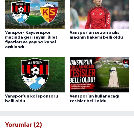
Vanspor- Kayserispor
Vanspor’un sezon açılış
maçında geri sayım: Bilet
maçının hakemi belli oldu
fiyatları ve yayıncı kanal
açıklandı
Vanspor’un kol sponsoru
Vanspor’un kullanacağı
belli oldu
tesisler belli oldu
Yorumlar (2)