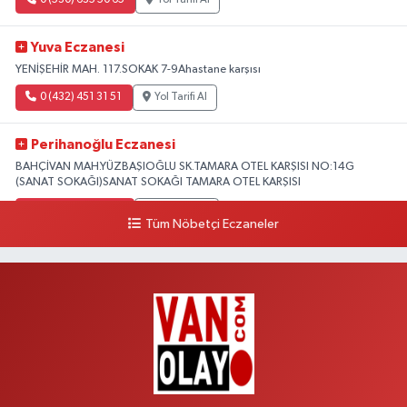
Yuva Eczanesi
YENİŞEHİR MAH. 117.SOKAK 7-9Ahastane karşısı
0 (432) 451 31 51
Yol Tarifi Al
Perihanoğlu Eczanesi
BAHÇİVAN MAH.YÜZBAŞIOĞLU SK.TAMARA OTEL KARŞISI NO:14G
(SANAT SOKAĞI)SANAT SOKAĞI TAMARA OTEL KARŞISI
0 (432) 216 24 25
Yol Tarifi Al
Tüm Nöbetçi Eczaneler
Aydın Eczanesi
Recep Tayyip Erdoğan Mah.Azerbaycan Cad.104 B
0 (538) 861 36 16
Yol Tarifi Al
Arjin Eczanesi
BEYAZIT MAH.ZEYLAN CADDESİ OKYANUS GİYİM YANI NO:1
0 (535) 014 85 70
Yol Tarifi Al