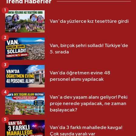
Trend Haberler
1
Van'da yüzlerce kız tesettüre girdi
2
Van, birçok şehri solladı! Türkiye’de
5. sırada
3
Van’da öğretmen evine 48
personel alımı yapılacak
4
Van'a dev yaşam alanı geliyor! Peki
proje nerede yapılacak, ne zaman
başlayacak?
5
Van’da 3 farklı mahallede kavga!
Çok sayıda yaralı var