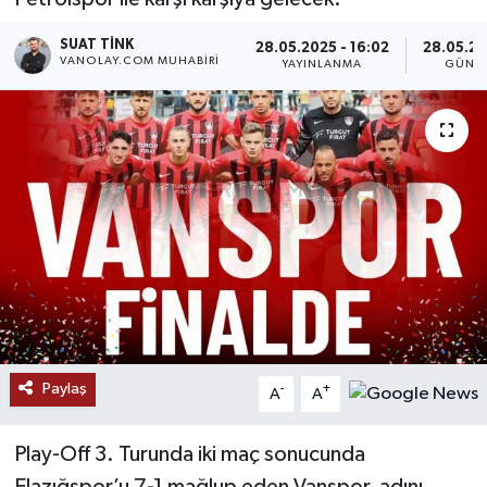
RESMİ İLANLAR
SUAT TINK
28.05.2025 - 16:02
28.05.20
VANOLAY.COM MUHABIRI
YAYINLANMA
GÜNC
Paylaş
-
+
A
A
Play-Off 3. Turunda iki maç sonucunda