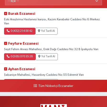
Burak Eczanesi
Eski Araştırma Hastanesi karşısı, Kazım Karabekir Caddesi No:6 Merkez
Van
0 (432) 214 00 42
Yol Tarifi Al
Feyfure Eczanesi
Seyit Fehim Arvasi Mahallesi, Erek Dağı Caddesi No:32 B İpekyolu Van
0 (505) 070 35 26
Yol Tarifi Al
Ayhan Eczanesi
Şabaniye Mahallesi, Hasanbey Caddesi No:55 Edremit Van
0 (505) 636 94 65
Yol Tarifi Al
Tüm Nöbetçi Eczaneler
Baran Eczanesi
Şehit Jandarma Binbaşı Cesur Mahallesi, Vali Münir Karaloğlu Caddesi
No:6 D Çaldıran Van