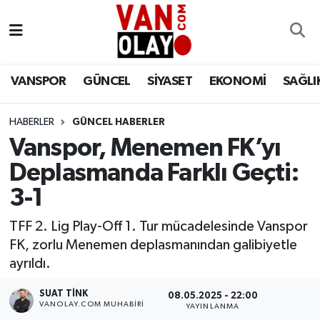
Vanspor
Van Nöbetçi Eczaneler
VANSPOR
GÜNCEL
SİYASET
EKONOMİ
SAĞLI
Güncel
Van Hava Durumu
HABERLER
GÜNCEL HABERLER
Siyaset
Van Namaz Vakitleri
Vanspor, Menemen FK’yı
Ekonomi
Van Trafik Yoğunluk Haritası
Deplasmanda Farklı Geçti:
3-1
Sağlık
Süper Lig Puan Durumu ve Fikstür
TFF 2. Lig Play-Off 1. Tur mücadelesinde Vanspor
Eğitim
Tüm Manşetler
FK, zorlu Menemen deplasmanından galibiyetle
ayrıldı.
Bilim & Teknoloji
Son Dakika Haberleri
SUAT TINK
08.05.2025 - 22:00
VANOLAY.COM MUHABIRI
YAYINLANMA
Dünya
Haber Arşivi