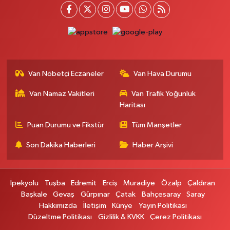
0 (432) 712 22 87
Yol Tarifi Al
Otogar Eczanesi
İstasyon Mahallesi, Terminal Caddesi No:17 A Tuşba Van
0 (501) 155 62 65
Yol Tarifi Al
Van Nöbetçi Eczaneler
Van Hava Durumu
Tarçın Eczanesi
Van Namaz Vakitleri
Van Trafik Yoğunluk
Cevdetpaşa Mahallesi, İki Nisan Caddesi No:29 A İpekyolu Van
Haritası
0 (432) 504 08 04
Yol Tarifi Al
Puan Durumu ve Fikstür
Tüm Manşetler
Başkale Eczanesi
Son Dakika Haberleri
Haber Arşivi
Hafiziye Mahallesi, Mahmut Ertuş Cadç No:44 A Başkale Van
0 (432) 651 21 38
Yol Tarifi Al
İpekyolu
Tuşba
Edremit
Erciş
Muradiye
Özalp
Çaldıran
Selçuk Eczanesi
Başkale
Gevaş
Gürpınar
Çatak
Bahçesaray
Saray
Hakkımızda
İletişim
Künye
Yayın Politikası
Cumhuriyet Mahallesi, Atatürk Caddesi No:9 1A Çatak Van
Düzeltme Politikası
Gizlilik & KVKK
Çerez Politikası
0 (545) 563 70 63
Yol Tarifi Al