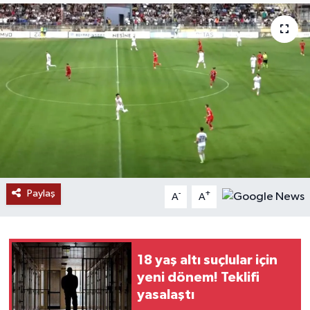
RESMİ İLANLAR
Paylaş
-
+
A
A
18 yaş altı suçlular için
yeni dönem! Teklifi
yasalaştı