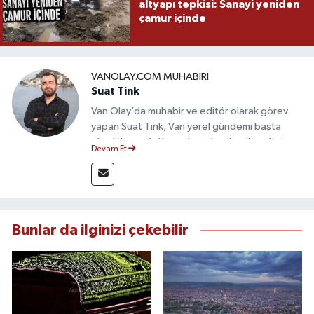
altyapı tepkisi: Sanayi yeniden
çamur içinde
VANOLAY.COM MUHABIRI
Suat Tink
Van Olay’da muhabir ve editör olarak görev
yapan Suat Tink, Van yerel gündemi başta
olmak üzere bölgesel ve ulusal gelişmeleri
Devam Et
yakından takip etmektedir. İletişim Fakültesi
mezunu olan Tink, sahadan edindiği bilgilerle
doğruluk, tarafsızlık ve etik ilkeler
çerçevesinde güvenilir ve hızlı habercilik
anlayışını benimsemektedir.
Bunlar da ilginizi çekebilir