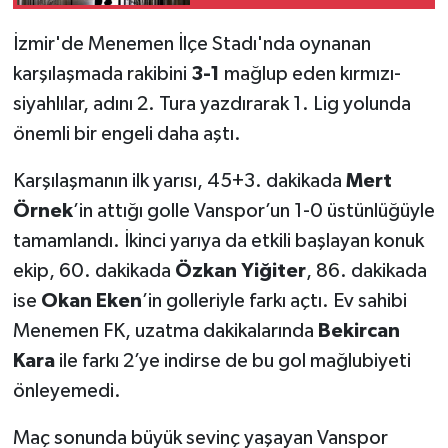
İzmir'de Menemen İlçe Stadı'nda oynanan
karşılaşmada rakibini
3-1
mağlup eden kırmızı-
siyahlılar, adını 2. Tura yazdırarak 1. Lig yolunda
önemli bir engeli daha aştı.
Karşılaşmanın ilk yarısı, 45+3. dakikada
Mert
Örnek
’in attığı golle Vanspor’un 1-0 üstünlüğüyle
tamamlandı. İkinci yarıya da etkili başlayan konuk
ekip, 60. dakikada
Özkan Yiğiter
, 86. dakikada
ise
Okan Eken
’in golleriyle farkı açtı. Ev sahibi
Menemen FK, uzatma dakikalarında
Bekircan
Kara
ile farkı 2’ye indirse de bu gol mağlubiyeti
önleyemedi.
Maç sonunda büyük sevinç yaşayan Vanspor