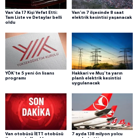
Van'da 17 Kişi Vefat Etti:
Van’ın 7 ilçesinde 8 saat
Tam Liste ve Detaylar belli
elektrik kesintisi yaşanacak
oldu
YÖK'te 5 yeni ön lisans
Hakkari ve Muş’ta yarın
programı
planlı elektrik kesintisi
uygulanacak
Van otobüsü İETT otobüsü
7 ayda 138 milyon yolcu