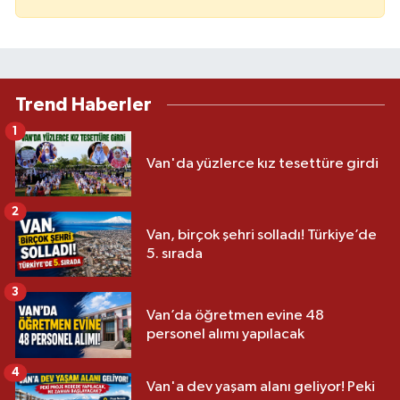
Trend Haberler
1
Van'da yüzlerce kız tesettüre girdi
2
Van, birçok şehri solladı! Türkiye’de
5. sırada
3
Van’da öğretmen evine 48
personel alımı yapılacak
4
Van'a dev yaşam alanı geliyor! Peki