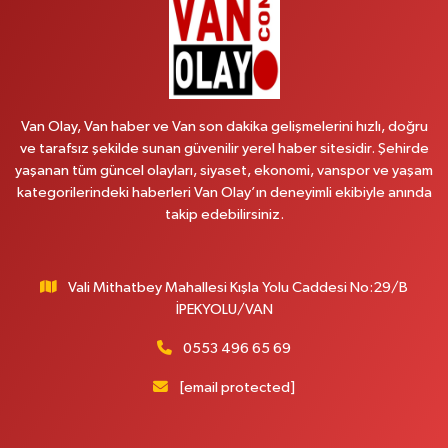
0 (538) 376 47 15
Yol Tarifi Al
Vitamin Eczanesi
Vanyolu Mahallesi, Kara Yusuf Bey Caddesi No:99 B Erciş Van
Van Olay, Van haber ve Van son dakika gelişmelerini hızlı, doğru
0 (432) 351 02 96
Yol Tarifi Al
ve tarafsız şekilde sunan güvenilir yerel haber sitesidir. Şehirde
yaşanan tüm güncel olayları, siyaset, ekonomi, vanspor ve yaşam
Koç Eczanesi
kategorilerindeki haberleri Van Olay’ın deneyimli ekibiyle anında
Cumhuriyet Mahallesi, Konak Sokak No:6 Gürpınar Van
takip edebilirsiniz.
0 (530) 442 24 65
Yol Tarifi Al
Vali Mithatbey Mahallesi Kışla Yolu Caddesi No:29/B
Engin Eczanesi
İPEKYOLU/VAN
Beyazıt Mahallesi, Zeylan Caddesi No:46 A Erciş Van
0 (432) 351 55 50
Yol Tarifi Al
0553 496 65 69
[email protected]
Muhammed Eczanesi
Mahmudiye Mahallesi, Atatürk Caddesi No:29 D Özalp Van