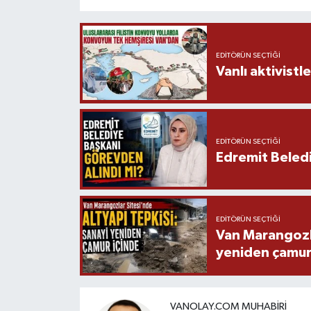
EDITÖRÜN SEÇTIĞI
Vanlı aktivistle
EDITÖRÜN SEÇTIĞI
Edremit Beledi
EDITÖRÜN SEÇTIĞI
Van Marangozla
yeniden çamur
VANOLAY.COM MUHABIRI