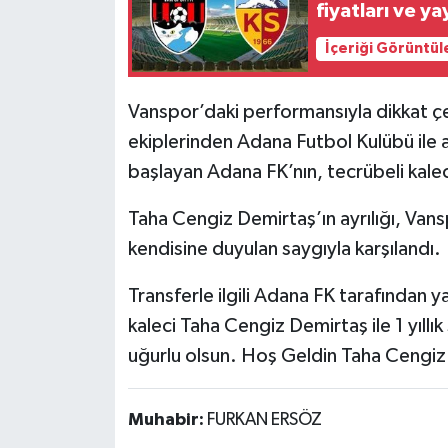
fiyatları ve ya
İçeriği Görüntül
Vanspor’daki performansıyla dikkat çe
ekiplerinden Adana Futbol Kulübü ile a
başlayan Adana FK’nın, tecrübeli kalec
Taha Cengiz Demirtaş’ın ayrılığı, Van
kendisine duyulan saygıyla karşılandı.
Transferle ilgili Adana FK tarafından
kaleci Taha Cengiz Demirtaş ile 1 yıllı
uğurlu olsun. Hoş Geldin Taha Cengiz D
Muhabir:
FURKAN ERSÖZ