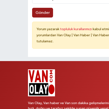
Gönder
Yorum yazarak
topluluk kurallarımızı
kabul etmi
yorumlardan Van Olay | Van Haber | Van Haberle
tutulamaz.
Van Olay, Van haber ve Van son dakika gelişmelerini
hızlı, doğru ve tarafsız şekilde sunan güvenilir yerel