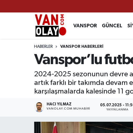
Vanspor
Van Nöbetçi Eczaneler
VANSPOR
GÜNCEL
Sİ
Güncel
Van Hava Durumu
HABERLER
VANSPOR HABERLERİ
Siyaset
Van Namaz Vakitleri
Vanspor’lu futbo
Ekonomi
Van Trafik Yoğunluk Haritası
2024-2025 sezonunun devre ara
artık farklı bir takımda devam 
Sağlık
Süper Lig Puan Durumu ve Fikstür
karşılaşmalarda kalesinde 11 g
Eğitim
Tüm Manşetler
HACI YILMAZ
05.07.2025 - 11:5
VANOLAY.COM MUHABIRI
YAYINLANMA
Bilim & Teknoloji
Son Dakika Haberleri
Dünya
Haber Arşivi