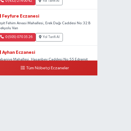
0 (432) 214 00 42
Yol Tarifi Al
Feyfure Eczanesi
eyit Fehim Arvasi Mahallesi, Erek Dağı Caddesi No:32 B
pekyolu Van
0 (505) 070 35 26
Yol Tarifi Al
Ayhan Eczanesi
abaniye Mahallesi, Hasanbey Caddesi No:55 Edremit
an
Tüm Nöbetçi Eczaneler
0 (505) 636 94 65
Yol Tarifi Al
Baran Eczanesi
ehit Jandarma Binbaşı Cesur Mahallesi, Vali Münir
araloğlu Caddesi No:6 D Çaldıran Van
0 (538) 376 47 15
Yol Tarifi Al
Vitamin Eczanesi