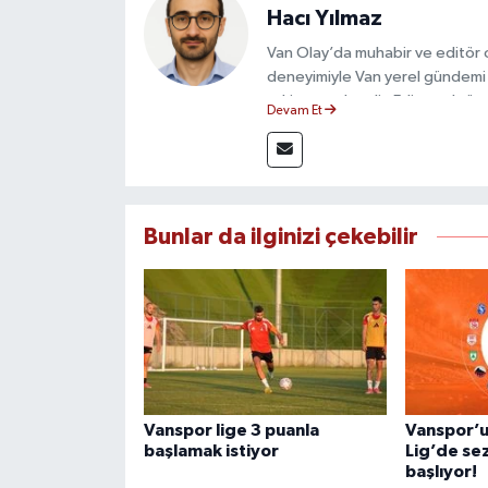
Hacı Yılmaz
Van Olay’da muhabir ve editör ol
deneyimiyle Van yerel gündemi 
takip etmektedir. Editoryal sürec
Devam Et
çerçevesinde ürettiği haberlerl
bilgilendirmektedir.
Bunlar da ilginizi çekebilir
Vanspor lige 3 puanla
Vanspor’u
başlamak istiyor
Lig’de se
başlıyor!