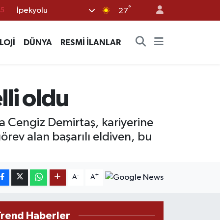
15
°
İpekyolu
27
18
32
LOJİ
DÜNYA
RESMİ İLANLAR
38
0
li oldu
14
 Cengiz Demirtaş, kariyerine
örev alan başarılı eldiven, bu
-
+
A
A
Trend Haberler