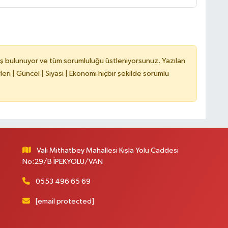
B
G
ş bulunuyor ve tüm sorumluluğu üstleniyorsunuz. Yazılan
ri | Güncel | Siyasi | Ekonomi hiçbir şekilde sorumlu
A
Y
Vali Mithatbey Mahallesi Kışla Yolu Caddesi
No:29/B İPEKYOLU/VAN
0553 496 65 69
K
[email protected]
İ