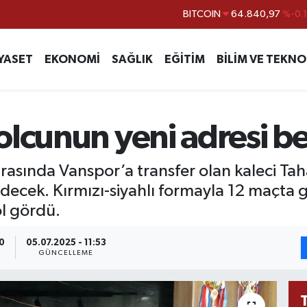
BITCOIN
64.840,97
%-0.
DOLAR
47,7436
%0.
EURO
55,2510
%0.
YASET
EKONOMİ
SAĞLIK
EĞİTİM
BİLİM VE TEKNO
STERLİN
64,4811
%0.
GRAM ALTIN
6660.55
%
lcunun yeni adresi bel
BİST100
13.779
%-
sında Vanspor’a transfer olan kaleci Taha
edecek. Kırmızı-siyahlı formayla 12 maçta g
ol gördü.
0
05.07.2025 - 11:53
GÜNCELLEME