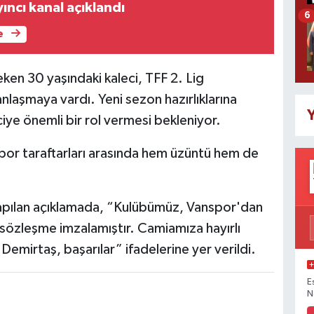
yıncı kanal açıklandı
6
e
ken 30 yaşındaki kaleci, TFF 2. Lig
nlaşmaya vardı. Yeni sezon hazırlıklarına
Y
iye önemli bir rol vermesi bekleniyor.
spor taraftarları arasında hem üzüntü hem de
 yapılan açıklamada, “Kulübümüz, Vanspor'dan
k sözleşme imzalamıştır. Camiamıza hayırlı
emirtaş, başarılar” ifadelerine yer verildi.
E
N