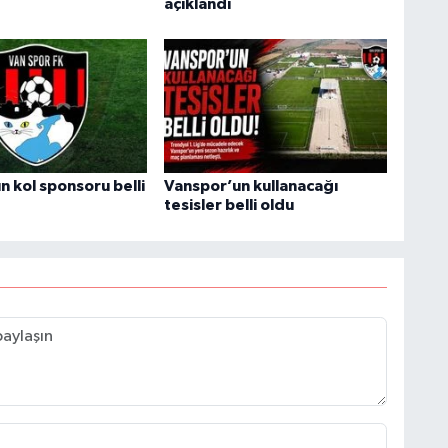
açıklandı
İ
C
İ
n kol sponsoru belli
Vanspor’un kullanacağı
tesisler belli oldu
H
V
C
V