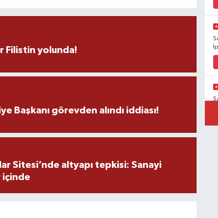
S
İ
r Filistin yolunda!
Ş
V
ye Başkanı görevden alındı iddiası!
Ş
r Sitesi’nde altyapı tepkisi: Sanayi
K
 içinde