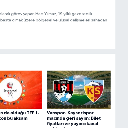
V
V
arak görev yapan Hacı Yılmaz, 19 yıllık gazetecilik
başta olmak üzere bölgesel ve ulusal gelişmeleri sahadan
e katkı sunan Yılmaz, tarafsızlık, doğruluk ve etik ilkeler
e kamuoyunu güvenilir kaynaklara dayalı olarak
C
B
M
V
n da olduğu TFF 1.
Vanspor- Kayserispor
zon bu akşam
maçında geri sayım: Bilet
fiyatları ve yayıncı kanal