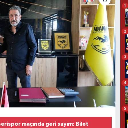
1
2
3
4
5
erispor maçında geri sayım: Bilet