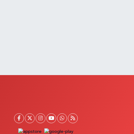
Büyük Eczanesi
ahçelievler Mahallesi, Muhlis Görentaş Bulvarı No:25 27
evaş Van
0 (432) 612 30 99
Yol Tarifi Al
Saray Eczanesi
tatürk Mahallesi, 3 Nisan Caddesi No:20 Saray Van
0 (432) 781 22 29
Yol Tarifi Al
Yıldız Eczanesi
enişehir Mahallesi, 117.Sokak No:5 A Muradiye Van
0 (541) 882 21 02
Yol Tarifi Al
Gülay Eczanesi
arşıyaka Mahallesi, Gazi Osman Caddesi No:2 A
pekyolu Van
0 (432) 213 36 37
Yol Tarifi Al