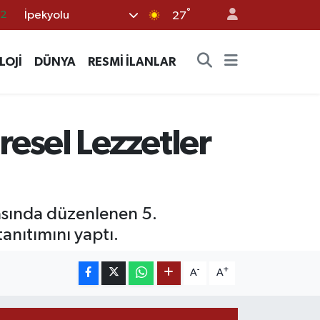
°
İpekyolu
17
27
27
LOJİ
DÜNYA
RESMİ İLANLAR
35
12
19
sel Lezzetler
.2
rasında düzenlenen 5.
anıtımını yaptı.
-
+
A
A