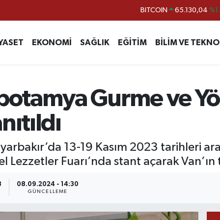
DOLAR
47,7106
%0.
EURO
55,1652
%0.
YASET
EKONOMİ
SAĞLIK
EĞİTİM
BİLİM VE TEKNO
STERLİN
64,4046
%0.
GRAM ALTIN
6618.49
%2.
BİST100
13.773
%-
otamya Gurme ve Yöre
BITCOIN
65.130,04
%1
nıtıldı
iyarbakır’da 13-19 Kasım 2023 tarihleri a
ezzetler Fuarı’nda stant açarak Van’ın t
8
08.09.2024 - 14:30
GÜNCELLEME