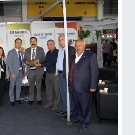
O
A
K
Ş
K
M