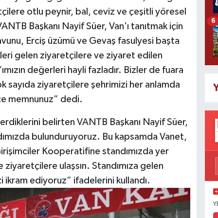
çilere otlu peynir, bal, ceviz ve çeşitli yöresel
6
n VANTB Başkanı Nayif Süer, Van’ı tanıtmak için
 kavunu, Erciş üzümü ve Gevaş fasulyesi başta
leri gelen ziyaretçilere ve ziyaret edilen
’ımızın değerleri hayli fazladır. Bizler de fuara
ok sayıda ziyaretçilere şehrimizi her anlamda
Y
ce memnunuz” dedi.
erdiklerini belirten VANTB Başkanı Nayif Süer,
andımızda bulunduruyoruz. Bu kapsamda Vanet,
Girişimciler Kooperatifine standımızda yer
 ve ziyaretçilere ulaşsın. Standımıza gelen
i ikram ediyoruz” ifadelerini kullandı.
Y