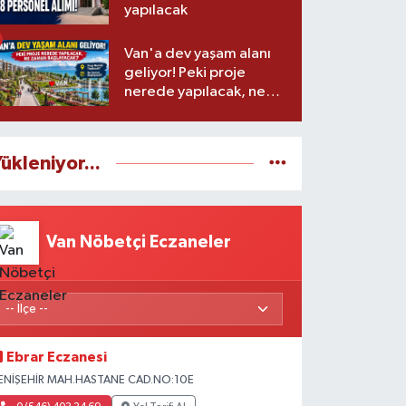
yapılacak
Van'a dev yaşam alanı
geliyor! Peki proje
nerede yapılacak, ne
zaman başlayacak?
ükleniyor...
Van Nöbetçi Eczaneler
Ebrar Eczanesi
ENİŞEHİR MAH.HASTANE CAD.NO:10E