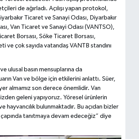
çileri de ağırladı. Açılışı yapan protokol,
iyarbakır Ticaret ve Sanayi Odası, Diyarbakır
sası, Van Ticaret ve Sanayi Odası (VANTSO),
H
A
caret Borsası, Söke Ticaret Borsası,
yeti ve çok sayıda vatandaş VANTB standını
S
 ve ulusal basın mensuplarına da
K
rın Van ve bölge için etkilerini anlattı. Süer,
yer almamız son derece önemlidir. Van
izden geleni yapıyoruz. Yöresel ürünlerin
e hayvancılık bulunmaktadır. Bu açıdan bizler
S
N
z çapında tanıtmaya devam edeceğiz” diye