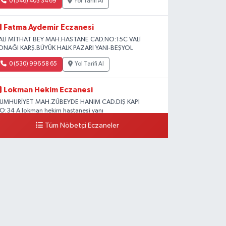
0 (546) 403 34 69
Yol Tarifi Al
Fatma Aydemir Eczanesi
ALİ MİTHAT BEY MAH.HASTANE CAD.NO:15C VALİ
ONAĞI KARŞ.BÜYÜK HALK PAZARI YANI-BEŞYOL
0 (530) 996 58 65
Yol Tarifi Al
Lokman Hekim Eczanesi
UMHURİYET MAH.ZÜBEYDE HANIM CAD.DIŞ KAPI
O:34 A lokman hekim hastanesi yanı
Tüm Nöbetçi Eczaneler
0 (432) 503 93 23
Yol Tarifi Al
Hekimoğlu Eczanesi
anyolu Caddesi Yeni Diş Hastanesi Yanı NO:102F
0 (541) 147 65 65
Yol Tarifi Al
Koç Eczanesi
UMHURİYET MAH.KONAK SK.NO:6