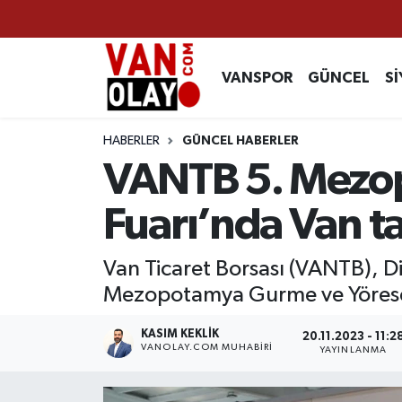
Vanspor
Van Nöbetçi Eczaneler
VANSPOR
GÜNCEL
Sİ
Güncel
Van Hava Durumu
HABERLER
GÜNCEL HABERLER
Siyaset
Van Namaz Vakitleri
VANTB 5. Mezop
Ekonomi
Van Trafik Yoğunluk Haritası
Fuarı’nda Van ta
Sağlık
Süper Lig Puan Durumu ve Fikstür
Van Ticaret Borsası (VANTB), D
Mezopotamya Gurme ve Yöresel L
Eğitim
Tüm Manşetler
KASIM KEKLIK
20.11.2023 - 11:2
Bilim & Teknoloji
Son Dakika Haberleri
VANOLAY.COM MUHABIRI
YAYINLANMA
Dünya
Haber Arşivi