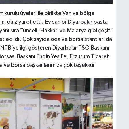
H
urulu üyeleri ile birlikte Van ve bölge
rını da ziyaret etti. Ev sahibi Diyarbakır başta
ı sıra Tunceli, Hakkari ve Malatya gibi çeşitli
aret edildi. Çok sayıda oda ve borsa stantları da
C
NTB’ye ilgi gösteren Diyarbakır TSO Başkanı
rsası Başkanı Engin Yeşil’e, Erzurum Ticaret
da ve borsa başkanlarımıza çok teşekkür
A