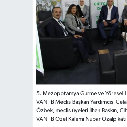
5. Mezopotamya Gurme ve Yöresel Lezz
VANTB Meclis Başkan Yardımcısı Celal
Özbek, meclis üyeleri İlhan Baskın, C
VANTB Özel Kalemi Nubar Özalp katıl