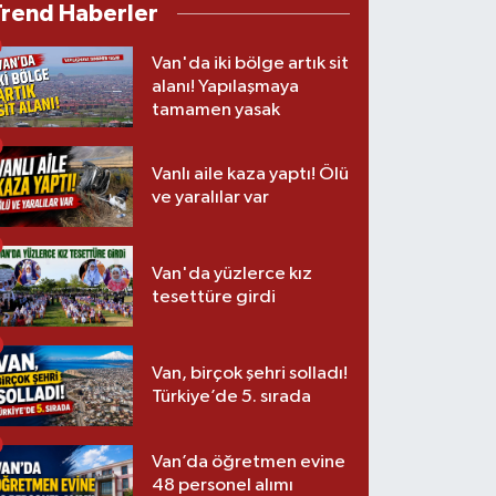
Trend Haberler
Van'da iki bölge artık sit
alanı! Yapılaşmaya
tamamen yasak
Vanlı aile kaza yaptı! Ölü
ve yaralılar var
Van'da yüzlerce kız
tesettüre girdi
Van, birçok şehri solladı!
Türkiye’de 5. sırada
Van’da öğretmen evine
48 personel alımı