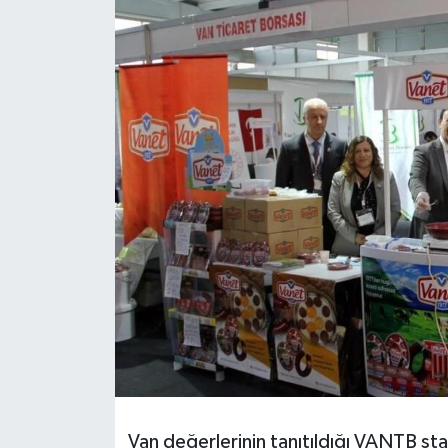
RESMİ İLANLAR
Van değerlerinin tanıtıldığı VANTB st