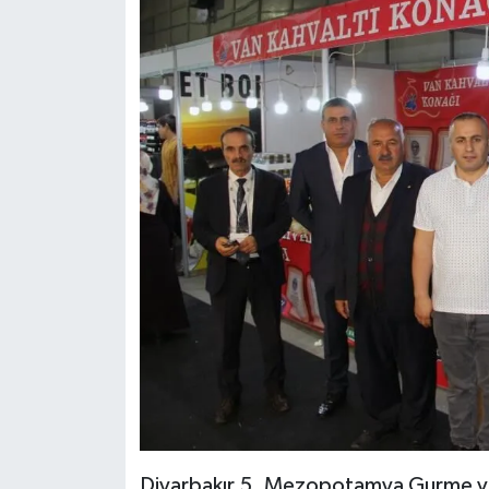
Diyarbakır 5. Mezopotamya Gurme ve 