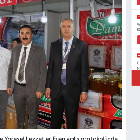
V
K
C
N
V
C
Yöresel Lezzetler Fuarı açılış protokolünde