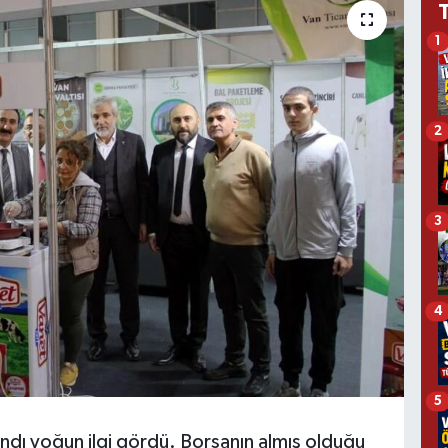
1
2
3
4
5
andı yoğun ilgi gördü. Borsanın almış olduğu