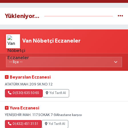
Yükleniyor...
Van Nöbetçi Eczaneler
Beyarslan Eczanesi
ATATÜRK MAH.209 SK.NO:12
0 (530) 635 50 65
Yol Tarifi Al
Yuva Eczanesi
YENİŞEHİR MAH. 117.SOKAK 7-9Ahastane karşısı
0 (432) 451 31 51
Yol Tarifi Al