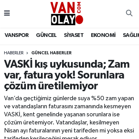
Vanspor
Van Nöbetçi Eczaneler
VANSPOR
GÜNCEL
SİYASET
EKONOMİ
SAĞLI
Güncel
Van Hava Durumu
HABERLER
GÜNCEL HABERLER
Siyaset
Van Namaz Vakitleri
VASKİ kış uykusunda; Zam
Ekonomi
Van Trafik Yoğunluk Haritası
var, fatura yok! Sorunlara
çözüm üretilemiyor
Sağlık
Süper Lig Puan Durumu ve Fikstür
Van’da geçtiğimiz günlerde suya %50 zam yapan
Eğitim
Tüm Manşetler
ve vatandaşların faturasını zamanında kesmeyen
VASKİ, kent genelinde yaşanan sorunlara ise
Bilim & Teknoloji
Son Dakika Haberleri
çözüm üretemiyor. Vatandaşlar, kesilmeyen
Nisan ayı faturalarının yeni tarifeden mi yoksa eksi
Dünya
Haber Arşivi
tarifeden kesileceğini merak ediyor.