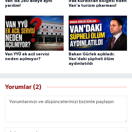
Van'da 280 aileye ayni
Irak Kürdistan Bölgesi’nden
yardım!
Van’a turizm çıkarması!
Van YYÜ ek acil servisi
Bakan Gürlek açıkladı:
neden açılmıyor?
Van’daki şüpheli ölüm
aydınlatıldı
Yorumlar (2)