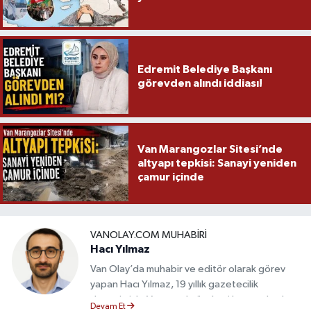
Edremit Belediye Başkanı
görevden alındı iddiası!
Van Marangozlar Sitesi’nde
altyapı tepkisi: Sanayi yeniden
çamur içinde
VANOLAY.COM MUHABIRI
Hacı Yılmaz
Van Olay’da muhabir ve editör olarak görev
yapan Hacı Yılmaz, 19 yıllık gazetecilik
deneyimiyle Van yerel gündemi başta olmak
Devam Et