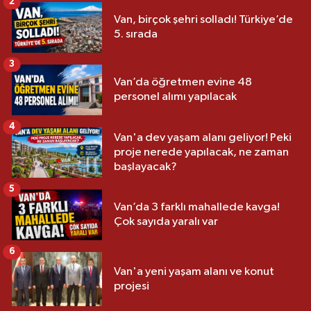
2
Van, birçok şehri solladı! Türkiye’de
5. sırada
3
Van’da öğretmen evine 48
personel alımı yapılacak
4
Van'a dev yaşam alanı geliyor! Peki
proje nerede yapılacak, ne zaman
başlayacak?
5
Van’da 3 farklı mahallede kavga!
Çok sayıda yaralı var
6
Van'a yeni yaşam alanı ve konut
projesi