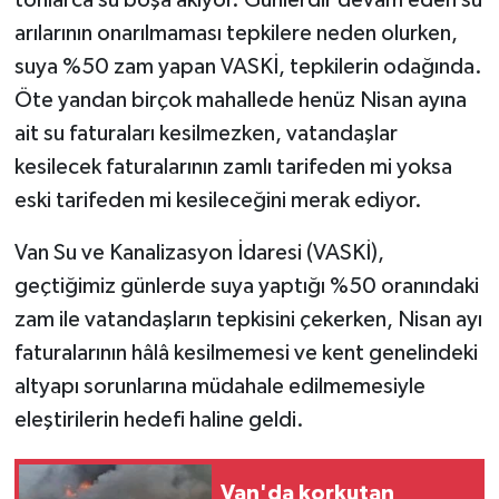
tonlarca su boşa akıyor. Günlerdir devam eden su
arılarının onarılmaması tepkilere neden olurken,
suya %50 zam yapan VASKİ, tepkilerin odağında.
Öte yandan birçok mahallede henüz Nisan ayına
ait su faturaları kesilmezken, vatandaşlar
kesilecek faturalarının zamlı tarifeden mi yoksa
eski tarifeden mi kesileceğini merak ediyor.
Van Su ve Kanalizasyon İdaresi (VASKİ),
geçtiğimiz günlerde suya yaptığı %50 oranındaki
zam ile vatandaşların tepkisini çekerken, Nisan ayı
faturalarının hâlâ kesilmemesi ve kent genelindeki
altyapı sorunlarına müdahale edilmemesiyle
eleştirilerin hedefi haline geldi.
Van'da korkutan