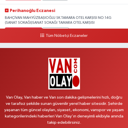
Perihanoğlu Eczanesi
BAHÇİVAN MAH.YÜZBAŞIOĞLU SK.TAMARA OTEL KARŞISI NO:14G
(SANAT SOKAĞI)SANAT SOKAĞI TAMARA OTEL KARŞISI
0 (432) 216 24 25
Yol Tarifi Al
Tüm Nöbetçi Eczaneler
Aydın Eczanesi
Recep Tayyip Erdoğan Mah.Azerbaycan Cad.104 B
0 (538) 861 36 16
Yol Tarifi Al
Arjin Eczanesi
BEYAZIT MAH.ZEYLAN CADDESİ OKYANUS GİYİM YANI NO:1
0 (535) 014 85 70
Yol Tarifi Al
Van Olay, Van haber ve Van son dakika gelişmelerini hızlı, doğru
ve tarafsız şekilde sunan güvenilir yerel haber sitesidir. Şehirde
Afşar Eczanesi
yaşanan tüm güncel olayları, siyaset, ekonomi, vanspor ve yaşam
Kazım Karabekir cad.Eski Araştırma Hastanesi karşısı (kent park karşısı )
kategorilerindeki haberleri Van Olay’ın deneyimli ekibiyle anında
Kaval iş merkezi No: 156 B
takip edebilirsiniz.