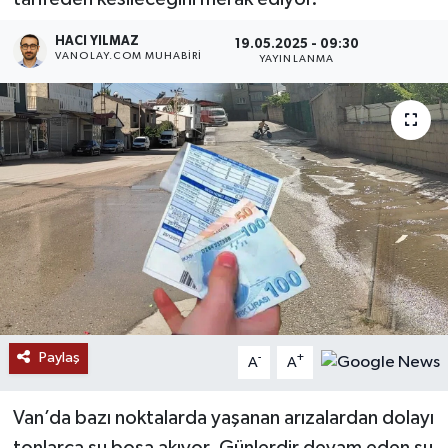
RESMİ İLANLAR
HACI YILMAZ
19.05.2025 - 09:30
VANOLAY.COM MUHABIRI
YAYINLANMA
Paylaş
-
+
A
A
Van’da bazı noktalarda yaşanan arızalardan dolayı