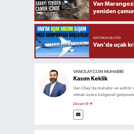
Van Marangozla
yeniden çamur
EDITÖRÜN SEÇTIĞI
Van’da uçak kri
VANOLAY.COM MUHABIRI
Kasım Keklik
Van Olay’da muhabir ve editör 
olmak üzere bölgesel gelişmele
deneyimiyle hızlı ve doğru haber
Devam Et
ilkeleri doğrultusunda güvenilir