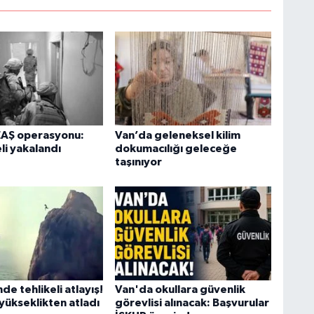
H
A
S
K
EAŞ operasyonu:
Van’da geleneksel kilim
li yakalandı
dokumacılığı geleceğe
taşınıyor
S
N
de tehlikeli atlayış!
Van'da okullara güvenlik
O
yükseklikten atladı
görevlisi alınacak: Başvurular
A