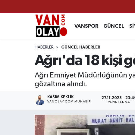
Vanspor
Van Nöbetçi Eczaneler
VANSPOR
GÜNCEL
Sİ
Güncel
Van Hava Durumu
HABERLER
GÜNCEL HABERLER
Siyaset
Van Namaz Vakitleri
Ağrı'da 18 kişi g
Ekonomi
Van Trafik Yoğunluk Haritası
Ağrı Emniyet Müdürlüğünün yap
gözaltına alındı.
Sağlık
Süper Lig Puan Durumu ve Fikstür
KASIM KEKLIK
27.11.2023 - 23:4
Eğitim
Tüm Manşetler
VANOLAY.COM MUHABIRI
YAYINLANMA
Bilim & Teknoloji
Son Dakika Haberleri
Dünya
Haber Arşivi