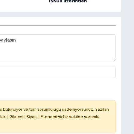
İŞKUR üzerinden
K
Ş
K
M
ş bulunuyor ve tüm sorumluluğu üstleniyorsunuz. Yazılan
ri | Güncel | Siyasi | Ekonomi hiçbir şekilde sorumlu
H