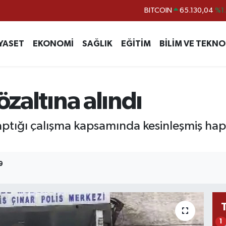
DOLAR
47,7106
%0.
EURO
55,1652
%0.
YASET
EKONOMİ
SAĞLIK
EĞİTİM
BİLİM VE TEKNO
STERLİN
64,4046
%0.
GRAM ALTIN
6648.99
%2.
BİST100
13.773
%-
özaltına alındı
tığı çalışma kapsamında kesinleşmiş hapis
9
1