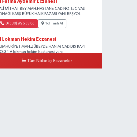
Fatma Aydemir Eczanesi
ALİ MİTHAT BEY MAH.HASTANE CAD.NO:15C VALİ
ONAĞI KARŞ.BÜYÜK HALK PAZARI YANI-BEŞYOL
0 (530) 996 58 65
Yol Tarifi Al
Lokman Hekim Eczanesi
UMHURİYET MAH.ZÜBEYDE HANIM CAD.DIŞ KAPI
O:34 A lokman hekim hastanesi yanı
Tüm Nöbetçi Eczaneler
0 (432) 503 93 23
Yol Tarifi Al
Hekimoğlu Eczanesi
anyolu Caddesi Yeni Diş Hastanesi Yanı NO:102F
0 (541) 147 65 65
Yol Tarifi Al
Koç Eczanesi
UMHURİYET MAH.KONAK SK.NO:6
0 (530) 442 24 65
Yol Tarifi Al