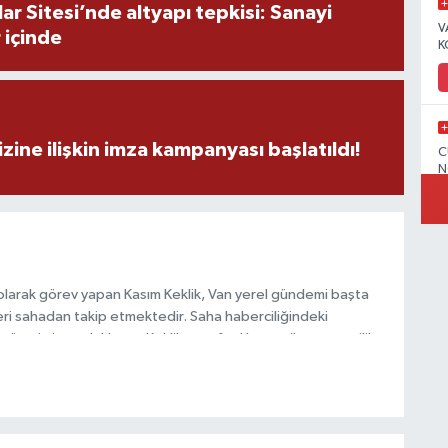
r Sitesi’nde altyapı tepkisi: Sanayi
V
 içinde
K
zine ilişkin imza kampanyası başlatıldı!
C
N
V
olarak görev yapan Kasım Keklik, Van yerel gündemi başta
ri sahadan takip etmektedir. Saha haberciliğindeki
 üretimine odaklanan Keklik, tarafsızlık ve etik gazetecilik
 içerikler sunmaktadır.
C