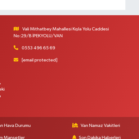
Vali Mithatbey Mahallesi Kışla Yolu Caddesi
C
No:29/B İPEKYOLU/VAN
0553 496 65 69
[email protected]
A
,
eki
p
an Hava Durumu
Van Namaz Vakitleri
m Manşetler
Son Dakika Haberleri