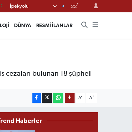
°
İpekyolu
22
17
27
LOJİ
DÜNYA
RESMİ İLANLAR
35
59
19
 cezaları bulunan 18 şüpheli
-
+
A
A
Trend Haberler