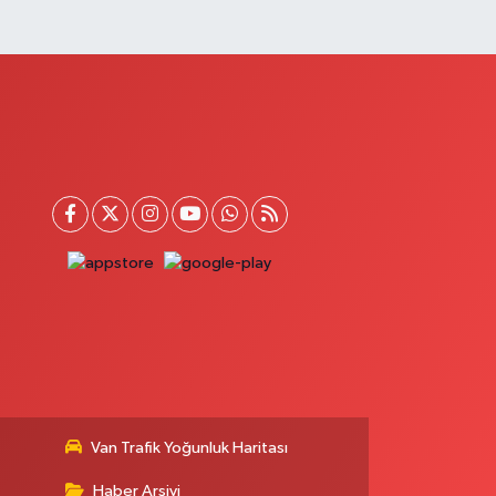
0 (432) 651 21 38
Yol Tarifi Al
Selçuk Eczanesi
UMHURİYET MAHALLESİ ATATÜRK CADDESİ NO:9 1a
0 (545) 563 70 63
Yol Tarifi Al
Yaşam Eczanesi
tatürk Mahallesi 3 Nisan No:71
0 (432) 781 24 65
Yol Tarifi Al
Van Trafik Yoğunluk Haritası
Haber Arşivi