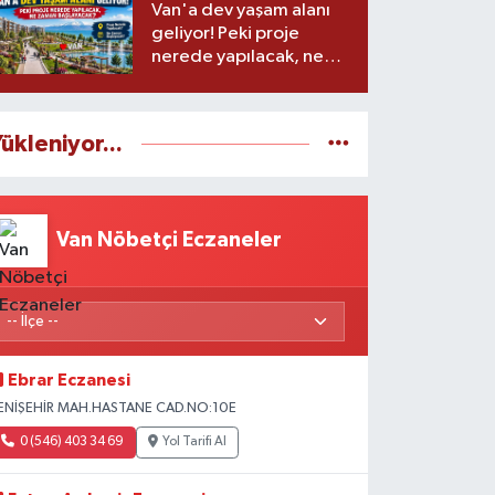
Van'a dev yaşam alanı
geliyor! Peki proje
nerede yapılacak, ne
zaman başlayacak?
ükleniyor...
Van Nöbetçi Eczaneler
Ebrar Eczanesi
ENİŞEHİR MAH.HASTANE CAD.NO:10E
0 (546) 403 34 69
Yol Tarifi Al