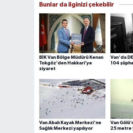
Bunlar da ilginizi çekebilir
BİK Van Bölge Müdürü Kenan
Van'da D
Tokgöz’den Hakkari’ye
104 şüphe
ziyaret
Van Abalı Kayak Merkezi'ne
Van Gölü’n
Sağlık Merkezi yapılıyor
25 metre 