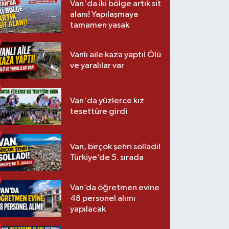
Van'da iki bölge artık sit
alanı! Yapılaşmaya
tamamen yasak
Vanlı aile kaza yaptı! Ölü
ve yaralılar var
Van'da yüzlerce kız
tesettüre girdi
Van, birçok şehri solladı!
Türkiye’de 5. sırada
Van’da öğretmen evine
48 personel alımı
yapılacak