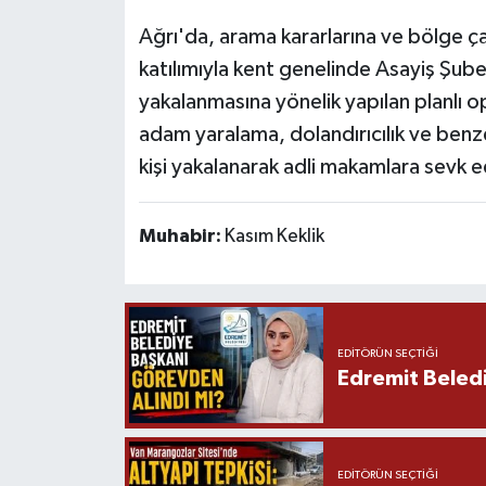
Ağrı'da, arama kararlarına ve bölge ça
katılımıyla kent genelinde Asayiş Şub
yakalanmasına yönelik yapılan planlı o
adam yaralama, dolandırıcılık ve benz
kişi yakalanarak adli makamlara sevk e
Muhabir:
Kasım Keklik
EDITÖRÜN SEÇTIĞI
Edremit Beledi
EDITÖRÜN SEÇTIĞI