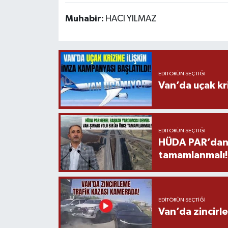
Muhabir:
HACI YILMAZ
EDITÖRÜN SEÇTIĞI
Van’da uçak kri
EDITÖRÜN SEÇTIĞI
HÜDA PAR’dan V
tamamlanmalı!
EDITÖRÜN SEÇTIĞI
Van’da zincirl