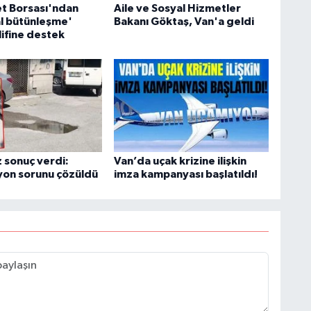
et Borsası'ndan
Aile ve Sosyal Hizmetler
l bütünleşme'
Bakanı Göktaş, Van'a geldi
lifine destek
 sonuç verdi:
Van’da uçak krizine ilişkin
yon sorunu çözüldü
imza kampanyası başlatıldı!