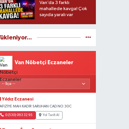
Van’da 3 farklı
mahallede kavga! Çok
sayıda yaralı var
ükleniyor...
Van Nöbetçi Eczaneler
Yıldız Eczanesi
AFIZİYE MAH.KADİR SARUHAN CAD.NO:30C
0 (530) 093 32 95
Yol Tarifi Al