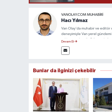
VANOLAY.COM MUHABIRI
Hacı Yılmaz
Van Olay’da muhabir ve editör ol
deneyimiyle Van yerel gündemi 
takip etmektedir. Editoryal sürec
Devam Et
çerçevesinde ürettiği haberlerl
bilgilendirmektedir.
Bunlar da ilginizi çekebilir