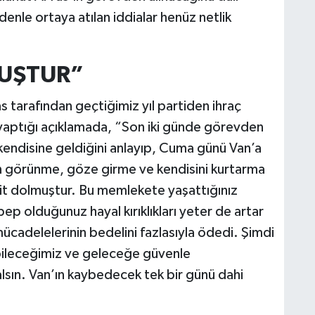
enle ortaya atılan iddialar henüz netlik
M
K
MUŞTUR”
s tarafından geçtiğimiz yıl partiden ihraç
H
 yaptığı açıklamada, “Son iki günde görevden
E
H
n kendisine geldiğini anlayıp, Cuma günü Van’a
6
in görünme, göze girme ve kendisini kurtarma
akit dolmuştur. Bu memlekete yaşattığınız
ebep olduğunuz hayal kırıklıkları yeter de artar
K
 mücadelelerinin bedelini fazlasıyla ödedi. Şimdi
bileceğimiz ve geleceğe güvenle
lsın. Van’ın kaybedecek tek bir günü dahi
S