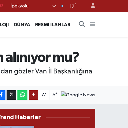
°
İpekyolu
16
17
02
LOJİ
DÜNYA
RESMİ İLANLAR
07
45
70
n alınıyor mu?
63
ndan gözler Van İl Başkanlığına
-
+
A
A
Trend Haberler