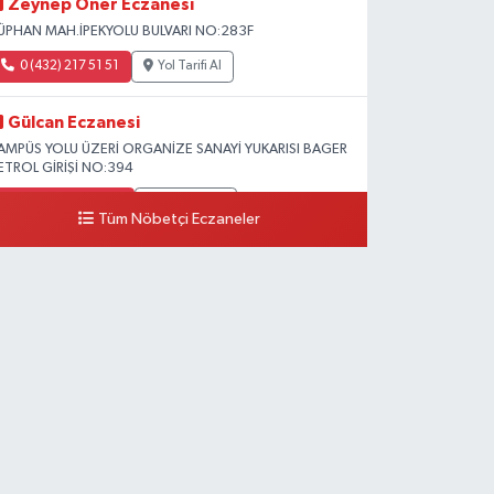
Zeynep Öner Eczanesi
ÜPHAN MAH.İPEKYOLU BULVARI NO:283F
0 (432) 217 51 51
Yol Tarifi Al
Gülcan Eczanesi
AMPÜS YOLU ÜZERİ ORGANİZE SANAYİ YUKARISI BAGER
ETROL GİRİŞİ NO:394
0 (533) 348 25 87
Yol Tarifi Al
Tüm Nöbetçi Eczaneler
Lütfiye Hanım Eczanesi
AHÇİVAN MAH.15 TEMMUZ ŞEHİTLERİ CAD.NO:36B
ZEL LOKMAN HEKİM HASTANESİ ACİL KARŞISI
0 (501) 048 96 88
Yol Tarifi Al
Emek Eczanesi
AHMUDİYE MAH.ATATÜRK CAD.NO:17B
0 (531) 621 69 65
Yol Tarifi Al