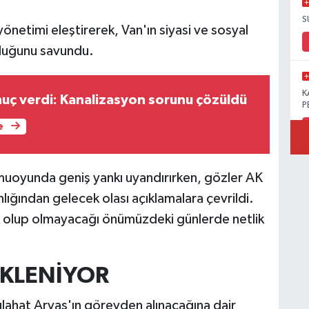
S
netimi eleştirerek, Van'ın siyasi ve sosyal
duğunu savundu.
K
uç verdi: Kanalizasyon sorunu çözüldü
P
e
kamuoyunda geniş yankı uyandırırken, gözler AK
B
Ö
lığından gelecek olası açıklamalara çevrildi.
lik olup olmayacağı önümüzdeki günlerde netlik
M
EKLENİYOR
lahat Arvas'ın görevden alınacağına dair