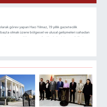
C
A
arak görev yapan Hacı Yılmaz, 19 yıllık gazetecilik
başta olmak üzere bölgesel ve ulusal gelişmeleri sahadan
e katkı sunan Yılmaz, tarafsızlık, doğruluk ve etik ilkeler
e kamuoyunu güvenilir kaynaklara dayalı olarak
A
N