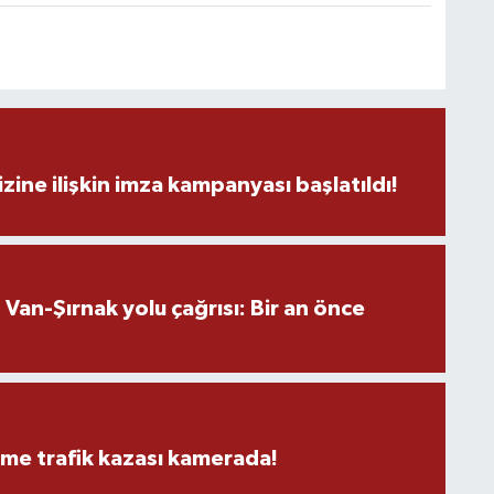
K
B
N
zine ilişkin imza kampanyası başlatıldı!
V
an-Şırnak yolu çağrısı: Bir an önce
Y
eme trafik kazası kamerada!