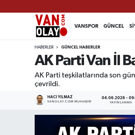
Vanspor
Van Nöbetçi Eczaneler
VANSPOR
GÜNCEL
Sİ
Güncel
Van Hava Durumu
HABERLER
GÜNCEL HABERLER
Siyaset
Van Namaz Vakitleri
AK Parti Van İl 
Ekonomi
Van Trafik Yoğunluk Haritası
AK Parti teşkilatlarında son gü
çevrildi.
Sağlık
Süper Lig Puan Durumu ve Fikstür
HACI YILMAZ
04.06.2026 - 09
Eğitim
Tüm Manşetler
VANOLAY.COM MUHABIRI
YAYINLANMA
Bilim & Teknoloji
Son Dakika Haberleri
Dünya
Haber Arşivi