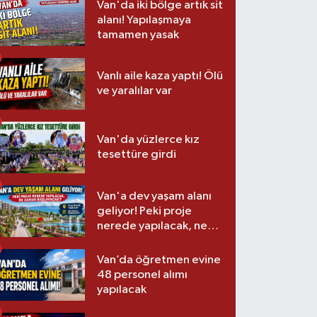
Van'da iki bölge artık sit
alanı! Yapılaşmaya
tamamen yasak
Vanlı aile kaza yaptı! Ölü
ve yaralılar var
Van'da yüzlerce kız
tesettüre girdi
Van'a dev yaşam alanı
geliyor! Peki proje
nerede yapılacak, ne
zaman başlayacak?
Van’da öğretmen evine
48 personel alımı
yapılacak