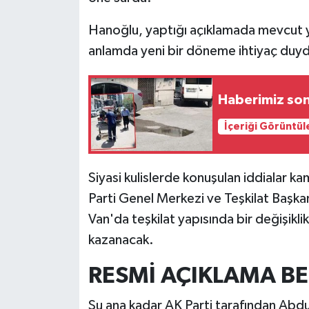
Hanoğlu, yaptığı açıklamada mevcut yö
anlamda yeni bir döneme ihtiyaç duy
Haberimiz son
İçeriği Görüntül
Siyasi kulislerde konuşulan iddialar 
Parti Genel Merkezi ve Teşkilat Başkan
Van'da teşkilat yapısında bir değişik
kazanacak.
RESMİ AÇIKLAMA B
Şu ana kadar AK Parti tarafından Abdu