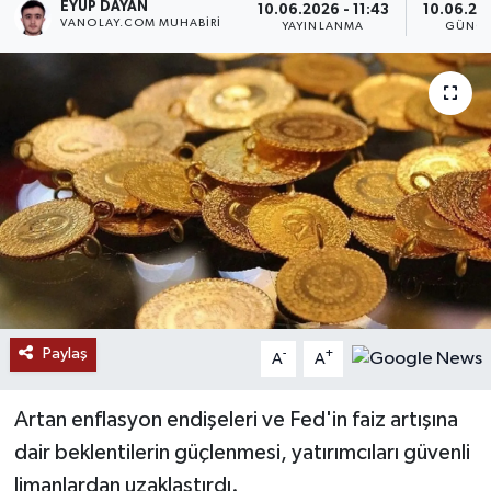
EYÜP DAYAN
10.06.2026 - 11:43
10.06.202
VANOLAY.COM MUHABIRI
YAYINLANMA
GÜNCE
RESMİ İLANLAR
Paylaş
-
+
A
A
Artan enflasyon endişeleri ve Fed'in faiz artışına
dair beklentilerin güçlenmesi, yatırımcıları güvenli
limanlardan uzaklaştırdı.