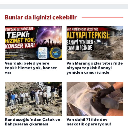
esas alan Dayan, güvenilir kaynaklara dayalı
haberleriyle kamuoyunu doğru ve hızlı biçimde
bilgilendirmektedir.
Bunlar da ilginizi çekebilir
Van'daki belediyelere
Van Marangozlar Sitesi’nde
tepki: Hizmet yok, konser
altyapı tepkisi: Sanayi
var
yeniden çamur içinde
Kandaşoğlu'ndan Çatak ve
Van dahil 71 ilde dev
Bahçesaray çıkarması
narkotik operasyonu!