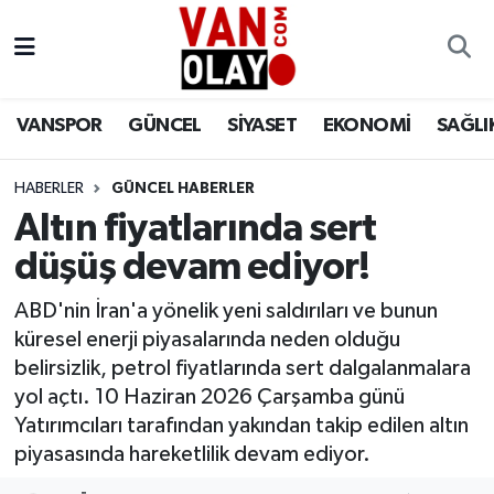
Vanspor
Van Nöbetçi Eczaneler
VANSPOR
GÜNCEL
SİYASET
EKONOMİ
SAĞLI
Güncel
Van Hava Durumu
HABERLER
GÜNCEL HABERLER
Siyaset
Van Namaz Vakitleri
Altın fiyatlarında sert
Ekonomi
Van Trafik Yoğunluk Haritası
düşüş devam ediyor!
Sağlık
Süper Lig Puan Durumu ve Fikstür
ABD'nin İran'a yönelik yeni saldırıları ve bunun
küresel enerji piyasalarında neden olduğu
Eğitim
Tüm Manşetler
belirsizlik, petrol fiyatlarında sert dalgalanmalara
yol açtı. 10 Haziran 2026 Çarşamba günü
Bilim & Teknoloji
Son Dakika Haberleri
Yatırımcıları tarafından yakından takip edilen altın
piyasasında hareketlilik devam ediyor.
Dünya
Haber Arşivi