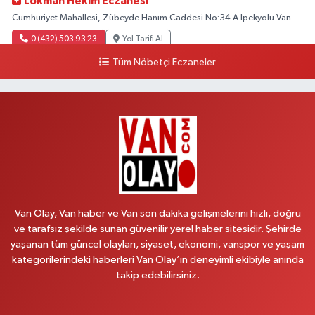
Lokman Hekim Eczanesi
Cumhuriyet Mahallesi, Zübeyde Hanım Caddesi No:34 A İpekyolu Van
0 (432) 503 93 23
Yol Tarifi Al
Tüm Nöbetçi Eczaneler
Hekimoğlu Eczanesi
Vanyolu Mahallesi, Kara Yusuf Bey Bulvarı No:102 F Erciş Van
0 (541) 147 65 65
Yol Tarifi Al
Koç Eczanesi
Cumhuriyet Mahallesi, Konak Sokak No:6 Gürpınar Van
0 (530) 442 24 65
Yol Tarifi Al
Van Olay, Van haber ve Van son dakika gelişmelerini hızlı, doğru
Yiğit Eczanesi
ve tarafsız şekilde sunan güvenilir yerel haber sitesidir. Şehirde
yaşanan tüm güncel olayları, siyaset, ekonomi, vanspor ve yaşam
Hatuniye Mahallesi, Asmin Sokak No:3 A İpekyolu Van
kategorilerindeki haberleri Van Olay’ın deneyimli ekibiyle anında
0 (432) 217 11 10
Yol Tarifi Al
takip edebilirsiniz.
Akdağ Eczanesi