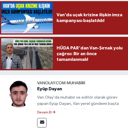
Van’da uçak krizine ilişkin imza
kampanyası başlatıldı!
HÜDA PAR’dan Van-Şırnak yolu
çağrısı: Bir an önce
tamamlanmalı!
VANOLAY.COM MUHABIRI
Eyüp Dayan
Van Olay’da muhabir ve editör olarak görev
yapan Eyüp Dayan, Van yerel gündemi başta
olmak üzere bölgesel gelişmeleri sahadan
Devam Et
takip etmektedir. 10 yılı aşkın gazetecilik
deneyimiyle doğruluk, tarafsızlık ve etik ilkeleri