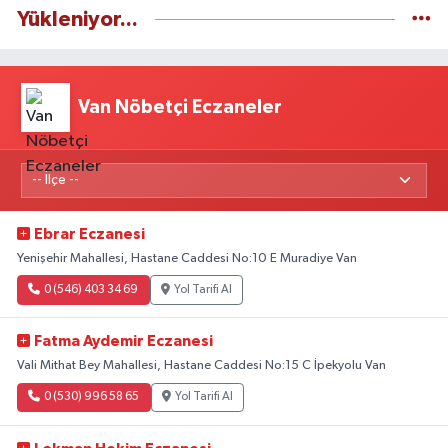
Yükleniyor...
Van Nöbetçi Eczaneler
Ebrar Eczanesi
Yenişehir Mahallesi, Hastane Caddesi No:10 E Muradiye Van
0 (546) 403 34 69
Yol Tarifi Al
Fatma Aydemir Eczanesi
Vali Mithat Bey Mahallesi, Hastane Caddesi No:15 C İpekyolu Van
0 (530) 996 58 65
Yol Tarifi Al