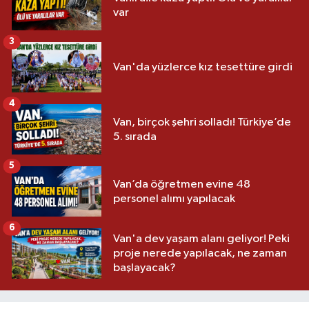
var
3
Van'da yüzlerce kız tesettüre girdi
4
Van, birçok şehri solladı! Türkiye’de
5. sırada
5
Van’da öğretmen evine 48
personel alımı yapılacak
6
Van'a dev yaşam alanı geliyor! Peki
proje nerede yapılacak, ne zaman
başlayacak?