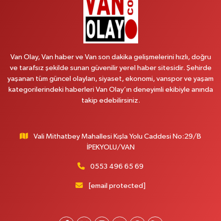
Vitamin Eczanesi
Vanyolu Mahallesi, Kara Yusuf Bey Caddesi No:99 B Erciş Van
0 (432) 351 02 96
Yol Tarifi Al
Van Olay, Van haber ve Van son dakika gelişmelerini hızlı, doğru
ve tarafsız şekilde sunan güvenilir yerel haber sitesidir. Şehirde
Koç Eczanesi
yaşanan tüm güncel olayları, siyaset, ekonomi, vanspor ve yaşam
Cumhuriyet Mahallesi, Konak Sokak No:6 Gürpınar Van
kategorilerindeki haberleri Van Olay’ın deneyimli ekibiyle anında
0 (530) 442 24 65
Yol Tarifi Al
takip edebilirsiniz.
Engin Eczanesi
Beyazıt Mahallesi, Zeylan Caddesi No:46 A Erciş Van
Vali Mithatbey Mahallesi Kışla Yolu Caddesi No:29/B
İPEKYOLU/VAN
0 (432) 351 55 50
Yol Tarifi Al
0553 496 65 69
Muhammed Eczanesi
[email protected]
Mahmudiye Mahallesi, Atatürk Caddesi No:29 D Özalp Van
0 (432) 712 22 87
Yol Tarifi Al