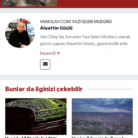
VANOLAY.COM YAZI İŞLERI MÜDÜRÜ
Alaattin Güçlü
Van Olay’da Sorumlu Yazı İşleri Müdürü olarak
görev yapan Alaattin Güçlü, gazetecilik etik
ilkeleri doğrultusunda yayın politikasının
Devam Et
oluşturulması ve editoryal sürecin
yönetiminden sorumludur. Yerel ve ulusal
gündemi yakından takip eden Güçlü, tarafsız,
güvenilir ve nitelikli haberlerin okuyuculara
doğru ve hızlı şekilde ulaştırılmasına öncülük
Bunlar da ilginizi çekebilir
etmektedir.