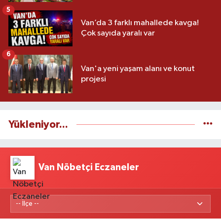
5
Van’da 3 farklı mahallede kavga!
Çok sayıda yaralı var
6
Van'a yeni yaşam alanı ve konut
projesi
Yükleniyor...
Van Nöbetçi Eczaneler