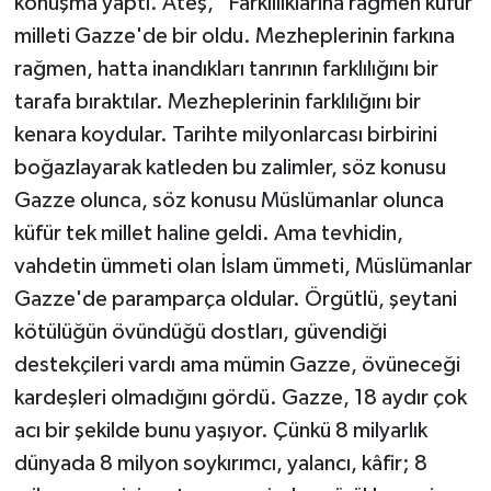
konuşma yaptı. Ateş, "Farklılıklarına rağmen küfür
milleti Gazze'de bir oldu. Mezheplerinin farkına
rağmen, hatta inandıkları tanrının farklılığını bir
tarafa bıraktılar. Mezheplerinin farklılığını bir
kenara koydular. Tarihte milyonlarcası birbirini
boğazlayarak katleden bu zalimler, söz konusu
Gazze olunca, söz konusu Müslümanlar olunca
küfür tek millet haline geldi. Ama tevhidin,
vahdetin ümmeti olan İslam ümmeti, Müslümanlar
Gazze'de paramparça oldular. Örgütlü, şeytani
kötülüğün övündüğü dostları, güvendiği
destekçileri vardı ama mümin Gazze, övüneceği
kardeşleri olmadığını gördü. Gazze, 18 aydır çok
acı bir şekilde bunu yaşıyor. Çünkü 8 milyarlık
dünyada 8 milyon soykırımcı, yalancı, kâfir; 8