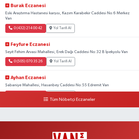
Burak Eczanesi
Eski Araştırma Hastanesi karşısı, Kazım Karabekir Caddesi No:6 Merkez
Van
0 (432) 214 00 42
Yol Tarifi Al
Feyfure Eczanesi
Seyit Fehim Arvasi Mahallesi, Erek Dağı Caddesi No:32 B İpekyolu Van
0 (505) 070 35 26
Yol Tarifi Al
Ayhan Eczanesi
Şabaniye Mahallesi, Hasanbey Caddesi No:55 Edremit Van
0 (505) 636 94 65
Yol Tarifi Al
Tüm Nöbetçi Eczaneler
Baran Eczanesi
Şehit Jandarma Binbaşı Cesur Mahallesi, Vali Münir Karaloğlu Caddesi
No:6 D Çaldıran Van
0 (538) 376 47 15
Yol Tarifi Al