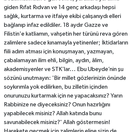
giden Rıfat Rıdvan ve 14 genç arkadaşı hepsi
sağlık, kurtarma ve itfaiye ekibi çalışanıydı elleri
bağlanıp infaz edildiler. 18 aydır Gazze ve
Filistin'e katliamın, vahşetin her türünü reva gören
zalimlere sadece kınamayla yetinenler; İktidarların
fiili adım atması için konuşmayan, yazmayan,
çabalamayan ilim ehli, bilgin, aydın, âlim,
akademisyenler ve STK’lar... Ebu Ubeyde’nin şu
sözünü unutmayın: 'Bir millet gözlerinizin önünde
soykırımla yok edilirken, bu zilletin içinden
onurunuzu kurtarmak için ne yapacaksınız? Yarın
Rabbinize ne diyeceksiniz? Onun hazırlığını
yapabilecek misiniz? Allah katında bunu
savunabilecek misiniz?' Allah göstermesin!
Harekete geçmek için zalimlerin eline sizin de