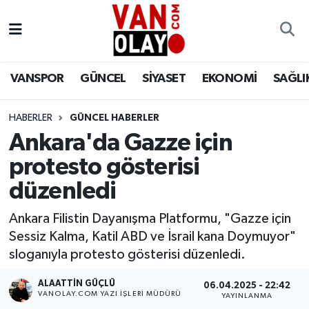
Vanspor
Van Nöbetçi Eczaneler
VANSPOR
GÜNCEL
SİYASET
EKONOMİ
SAĞLI
Güncel
Van Hava Durumu
HABERLER
GÜNCEL HABERLER
Siyaset
Van Namaz Vakitleri
Ankara'da Gazze için
Ekonomi
Van Trafik Yoğunluk Haritası
protesto gösterisi
düzenledi
Sağlık
Süper Lig Puan Durumu ve Fikstür
Ankara Filistin Dayanışma Platformu, "Gazze için
Eğitim
Tüm Manşetler
Sessiz Kalma, Katil ABD ve İsrail kana Doymuyor"
sloganıyla protesto gösterisi düzenledi.
Bilim & Teknoloji
Son Dakika Haberleri
ALAATTIN GÜÇLÜ
06.04.2025 - 22:42
VANOLAY.COM YAZI İŞLERI MÜDÜRÜ
YAYINLANMA
Dünya
Haber Arşivi