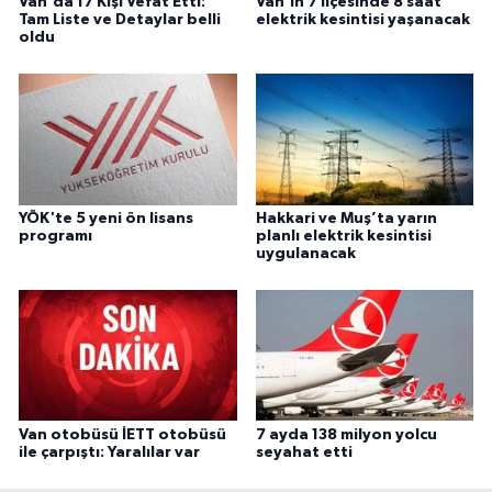
Van'da 17 Kişi Vefat Etti:
Van’ın 7 ilçesinde 8 saat
Tam Liste ve Detaylar belli
elektrik kesintisi yaşanacak
oldu
YÖK'te 5 yeni ön lisans
Hakkari ve Muş’ta yarın
programı
planlı elektrik kesintisi
uygulanacak
Van otobüsü İETT otobüsü
7 ayda 138 milyon yolcu
ile çarpıştı: Yaralılar var
seyahat etti