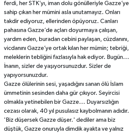
ferdi, her STK’yı, iman dolu gönülleriyle Gazze’ye
sahip çıkan her mümini asla unutamayız. Onları
takdir ediyoruz, ellerinden öpüyoruz. Canları
pahasına Gazze’de açları doyurmaya çalışan,
yardım eden, buradan cebini paylaşan, cüzdanını,
vicdanını Gazze’ye ortak kılan her mümin; tebriği,
meleklerin tebliğini fazlasıyla hak ediyor. Bugün...
İnanın, sizler de yaşıyorsunuzdur. Sizler de
yapıyorsunuzdur.
Gazze ölülerinin sesi, yaşadığını sanan ölü İslam
ümmetinin sesinden daha gür çıkıyor. Seyircisi
olmakla yetinebilen bir Gazze... Duyarsızlığın
cezası olarak, 40 yıl pusulasız kaybolmanın adıdır.
'Biz düşersek Gazze düşer.' dediler ama biz
düştük, Gazze onuruyla dimdik ayakta ve yalnız