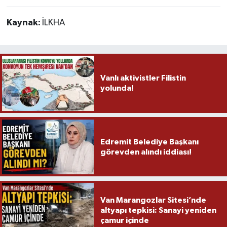
Kaynak:
İLKHA
Vanlı aktivistler Filistin
yolunda!
Edremit Belediye Başkanı
görevden alındı iddiası!
Van Marangozlar Sitesi’nde
altyapı tepkisi: Sanayi yeniden
çamur içinde