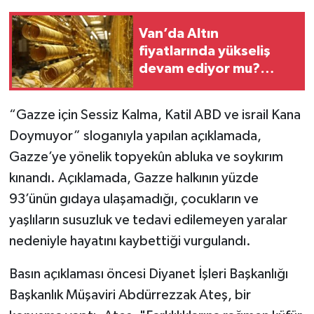
Van’da Altın
fiyatlarında yükseliş
devam ediyor mu?
Hafta Sonuna Ne Kadar
Oldu?
“Gazze için Sessiz Kalma, Katil ABD ve israil Kana
Doymuyor” sloganıyla yapılan açıklamada,
Gazze’ye yönelik topyekûn abluka ve soykırım
kınandı. Açıklamada, Gazze halkının yüzde
93’ünün gıdaya ulaşamadığı, çocukların ve
yaşlıların susuzluk ve tedavi edilemeyen yaralar
nedeniyle hayatını kaybettiği vurgulandı.
Basın açıklaması öncesi Diyanet İşleri Başkanlığı
Başkanlık Müşaviri Abdürrezzak Ateş, bir