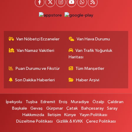
Otogar Eczanesi
İstasyon Mahallesi, Terminal Caddesi No:17 A Tuşba Van
0 (501) 155 62 65
Yol Tarifi Al
Tarçın Eczanesi
Van Nöbetçi Eczaneler
Van Hava Durumu
Cevdetpaşa Mahallesi, İki Nisan Caddesi No:29 A İpekyolu Van
Van Namaz Vakitleri
Van Trafik Yoğunluk
0 (432) 504 08 04
Yol Tarifi Al
Haritası
Başkale Eczanesi
Puan Durumu ve Fikstür
Tüm Manşetler
Hafiziye Mahallesi, Mahmut Ertuş Cadç No:44 A Başkale Van
Son Dakika Haberleri
Haber Arşivi
0 (432) 651 21 38
Yol Tarifi Al
Selçuk Eczanesi
İpekyolu
Tuşba
Edremit
Erciş
Muradiye
Özalp
Çaldıran
Cumhuriyet Mahallesi, Atatürk Caddesi No:9 1A Çatak Van
Başkale
Gevaş
Gürpınar
Çatak
Bahçesaray
Saray
Hakkımızda
İletişim
Künye
Yayın Politikası
0 (545) 563 70 63
Yol Tarifi Al
Düzeltme Politikası
Gizlilik & KVKK
Çerez Politikası
Büyük Eczanesi