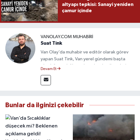
altyapı tepkisi: Sanayi yeniden
çamur içinde
VANOLAY.COM MUHABIRI
Suat Tink
Van Olay’da muhabir ve editör olarak görev
yapan Suat Tink, Van yerel gündemi başta
olmak üzere bölgesel ve ulusal gelişmeleri
Devam Et
yakından takip etmektedir. İletişim Fakültesi
mezunu olan Tink, sahadan edindiği bilgilerle
doğruluk, tarafsızlık ve etik ilkeler
çerçevesinde güvenilir ve hızlı habercilik
anlayışını benimsemektedir.
Bunlar da ilginizi çekebilir