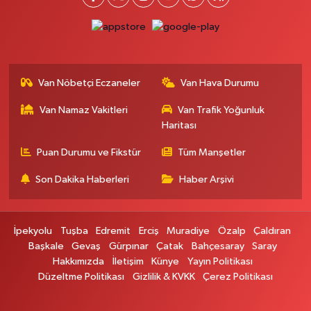
Ferhat Eczanesi
URARTU SOK. ESKİ İSTANBUL HASTANESİ KARŞISI NO:4 C
0 (555) 063 64 65
Yol Tarifi Al
Van Nöbetçi Eczaneler
Van Hava Durumu
Kardelen Eczanesi
Van Namaz Vakitleri
Van Trafik Yoğunluk
Akköprü mahallesi Beşyol mevkii sakatatçılar çarşısı altı şok market yanı
no:36
Haritası
0 (432) 215 54 51
Yol Tarifi Al
Puan Durumu ve Fikstür
Tüm Manşetler
Son Dakika Haberleri
Haber Arşivi
Gündüz Eczanesi
CUMHURİYET MAH. ATATÜRK CADDESİ NO:39 A
0 (432) 712 27 27
Yol Tarifi Al
İpekyolu
Tuşba
Edremit
Erciş
Muradiye
Özalp
Çaldıran
Başkale
Gevaş
Gürpınar
Çatak
Bahçesaray
Saray
Merve Eczanesi
Hakkımızda
İletişim
Künye
Yayın Politikası
ZEYLAN CAD.BEKO BAYİ KARŞISI NO:13 MERVE ECZANESİ:ZEYLAN
Düzeltme Politikası
Gizlilik & KVKK
Çerez Politikası
CADDESİ BEKO BAYİ KARŞISI 0432 354 48 79
0 (432) 354 48 79
Yol Tarifi Al