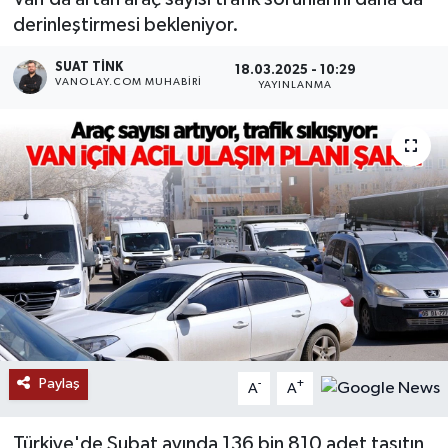
derinleştirmesi bekleniyor.
RESMİ İLANLAR
SUAT TINK
18.03.2025 - 10:29
VANOLAY.COM MUHABIRI
YAYINLANMA
Paylaş
-
+
A
A
Türkiye'de Şubat ayında 136 bin 810 adet taşıtın