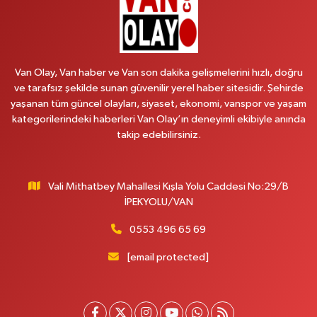
Arjin Eczanesi
BEYAZIT MAH.ZEYLAN CADDESİ OKYANUS GİYİM YANI NO:1
0 (535) 014 85 70
Yol Tarifi Al
Van Olay, Van haber ve Van son dakika gelişmelerini hızlı, doğru
ve tarafsız şekilde sunan güvenilir yerel haber sitesidir. Şehirde
Afşar Eczanesi
yaşanan tüm güncel olayları, siyaset, ekonomi, vanspor ve yaşam
Kazım Karabekir cad.Eski Araştırma Hastanesi karşısı (kent park karşısı )
kategorilerindeki haberleri Van Olay’ın deneyimli ekibiyle anında
Kaval iş merkezi No: 156 B
takip edebilirsiniz.
0 (432) 214 02 40
Yol Tarifi Al
Vali Mithatbey Mahallesi Kışla Yolu Caddesi No:29/B
Gürpınar Eczanesi
İPEKYOLU/VAN
Akpınar Mah. Milli Egemenlik Cad.No:7 A
0 (506) 065 26 65
Yol Tarifi Al
0553 496 65 69
[email protected]
Mahya Eczanesi
ZÜBEYDE HANIM CAD.ÖZEL LOKMAN HEKİM HASTANESİ KARŞISI 82 C
0 (432) 215 77 65
Yol Tarifi Al