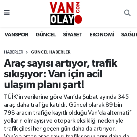
Vanspor
Van Nöbetçi Eczaneler
VANSPOR
GÜNCEL
SİYASET
EKONOMİ
SAĞLI
Güncel
Van Hava Durumu
HABERLER
GÜNCEL HABERLER
Siyaset
Van Namaz Vakitleri
Araç sayısı artıyor, trafik
Ekonomi
Van Trafik Yoğunluk Haritası
sıkışıyor: Van için acil
ulaşım planı şart!
Sağlık
Süper Lig Puan Durumu ve Fikstür
TÜİK’in verilerine göre Van’da Şubat ayında 345
Eğitim
Tüm Manşetler
araç daha trafiğe katıldı. Güncel olarak 89 bin
798 aracın trafiğe kayıtlı olduğu Van’da alternatif
Bilim & Teknoloji
Son Dakika Haberleri
yolların olmayışı ve otopark eksikliği nedeniyle
trafik çilesi her geçen gün daha da artırıyor.
Dünya
Haber Arşivi
Van’da artan araç sayısı trafik sorunlarını daha da