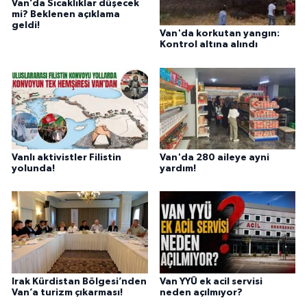
Van’da Sıcaklıklar düşecek
mi? Beklenen açıklama
geldi!
Van'da korkutan yangın:
Kontrol altına alındı
Vanlı aktivistler Filistin
Van'da 280 aileye ayni
yolunda!
yardım!
Irak Kürdistan Bölgesi’nden
Van YYÜ ek acil servisi
Van’a turizm çıkarması!
neden açılmıyor?