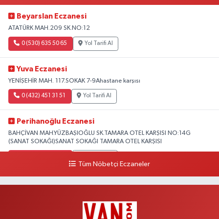
Beyarslan Eczanesi
ATATÜRK MAH.209 SK.NO:12
0 (530) 635 50 65
Yol Tarifi Al
Yuva Eczanesi
YENİŞEHİR MAH. 117.SOKAK 7-9Ahastane karşısı
0 (432) 451 31 51
Yol Tarifi Al
Perihanoğlu Eczanesi
BAHÇİVAN MAH.YÜZBAŞIOĞLU SK.TAMARA OTEL KARŞISI NO:14G
(SANAT SOKAĞI)SANAT SOKAĞI TAMARA OTEL KARŞISI
0 (432) 216 24 25
Yol Tarifi Al
Tüm Nöbetçi Eczaneler
Aydın Eczanesi
Recep Tayyip Erdoğan Mah.Azerbaycan Cad.104 B
0 (538) 861 36 16
Yol Tarifi Al