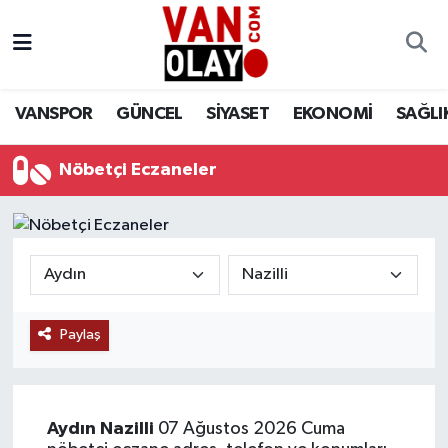
Vanspor
Van Nöbetçi Eczaneler
VANSPOR
GÜNCEL
SİYASET
EKONOMİ
SAĞLI
Güncel
Van Hava Durumu
Nöbetçi Eczaneler
Siyaset
Van Namaz Vakitleri
Ekonomi
Van Trafik Yoğunluk Haritası
Sağlık
Süper Lig Puan Durumu ve Fikstür
Eğitim
Tüm Manşetler
Paylaş
Bilim & Teknoloji
Son Dakika Haberleri
Aydın
Nazilli
07 Ağustos 2026 Cuma
Dünya
Haber Arşivi