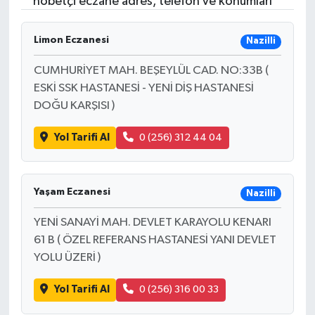
nöbetçi eczane adres, telefon ve konumları
RESMİ İLANLAR
Limon Eczanesi
Nazilli
CUMHURİYET MAH. BEŞEYLÜL CAD. NO:33B (
ESKİ SSK HASTANESİ - YENİ DİŞ HASTANESİ
DOĞU KARŞISI )
Yol Tarifi Al
0 (256) 312 44 04
Yaşam Eczanesi
Nazilli
YENİ SANAYİ MAH. DEVLET KARAYOLU KENARI
61 B ( ÖZEL REFERANS HASTANESİ YANI DEVLET
YOLU ÜZERİ )
Yol Tarifi Al
0 (256) 316 00 33