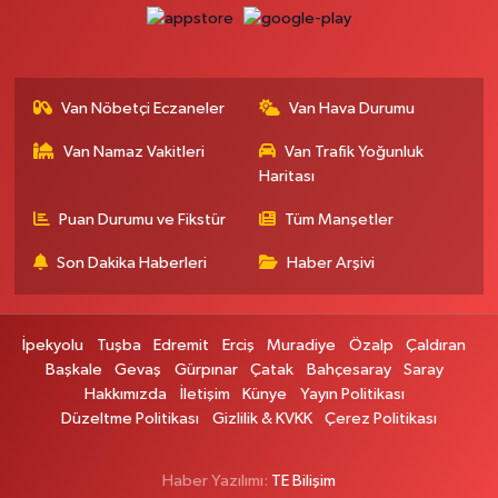
0 (542) 384 45 20
Yol Tarifi Al
Gevaş Eczanesi
ORTA MAH.SAKARYA CAD.GEVAŞ ÇARŞI MERKEZ CAMİ ALTI DÜKKANI
Van Nöbetçi Eczaneler
Van Hava Durumu
HALK EĞİTİM MERKEZİ KARŞ.NO:1C
0 (537) 031 18 82
Yol Tarifi Al
Van Namaz Vakitleri
Van Trafik Yoğunluk
Haritası
Kamer Eczanesi
Puan Durumu ve Fikstür
Tüm Manşetler
Kampüs Yolu Üzeri Kampüs Galericiler Sitesi Yanı No:43
Son Dakika Haberleri
Haber Arşivi
0 (432) 412 23 33
Yol Tarifi Al
Atabay Eczanesi
İpekyolu
Tuşba
Edremit
Erciş
Muradiye
Özalp
Çaldıran
ŞEHİT JANDARMA BİNBAŞI CESUR MAH. VALİ MÜNİR KARALOĞLU
Başkale
Gevaş
Gürpınar
Çatak
Bahçesaray
Saray
CADDESİ NO:18
Hakkımızda
İletişim
Künye
Yayın Politikası
0 (543) 564 72 82
Yol Tarifi Al
Düzeltme Politikası
Gizlilik & KVKK
Çerez Politikası
Emin Eczanesi
Haber Yazılımı:
TE Bilişim
MAHMUDİYE MAH.SEMERKANT CAD.NO:12