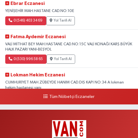
Ebrar Eczanesi
YENİŞEHİR MAH.HASTANE CAD.NO:10E
0 (546) 403 34 69
Yol Tarifi Al
Fatma Aydemir Eczanesi
VALİ MİTHAT BEY MAH.HASTANE CAD.NO:15C VALİ KONAĞI KARŞ.BÜYÜK
HALK PAZARI YANI-BEŞYOL
0 (530) 996 58 65
Yol Tarifi Al
Lokman Hekim Eczanesi
CUMHURİYET MAH.ZÜBEYDE HANIM CAD.DIŞ KAPI NO:34 A lokman
hekim hastanesi yanı
Tüm Nöbetçi Eczaneler
0 (432) 503 93 23
Yol Tarifi Al
Hekimoğlu Eczanesi
Vanyolu Caddesi Yeni Diş Hastanesi Yanı NO:102F
0 (541) 147 65 65
Yol Tarifi Al