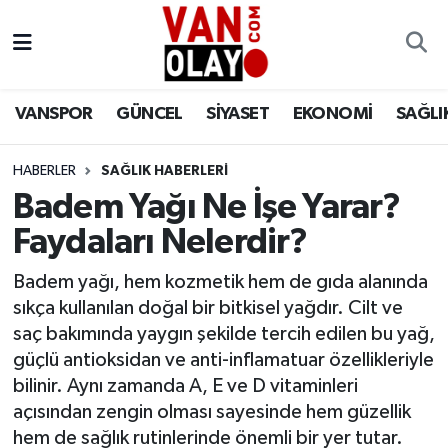
Vanspor
Van Nöbetçi Eczaneler
VANSPOR
GÜNCEL
SİYASET
EKONOMİ
SAĞLI
Güncel
Van Hava Durumu
HABERLER
SAĞLIK HABERLERİ
Siyaset
Van Namaz Vakitleri
Badem Yağı Ne İşe Yarar?
Ekonomi
Van Trafik Yoğunluk Haritası
Faydaları Nelerdir?
Sağlık
Süper Lig Puan Durumu ve Fikstür
Badem yağı, hem kozmetik hem de gıda alanında
sıkça kullanılan doğal bir bitkisel yağdır. Cilt ve
Eğitim
Tüm Manşetler
saç bakımında yaygın şekilde tercih edilen bu yağ,
güçlü antioksidan ve anti-inflamatuar özellikleriyle
Bilim & Teknoloji
Son Dakika Haberleri
bilinir. Aynı zamanda A, E ve D vitaminleri
açısından zengin olması sayesinde hem güzellik
Dünya
Haber Arşivi
hem de sağlık rutinlerinde önemli bir yer tutar.