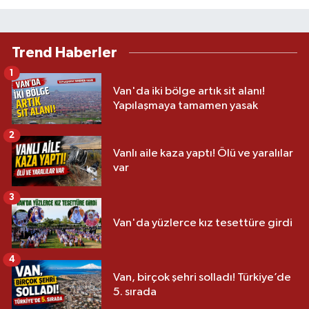
Trend Haberler
1
Van'da iki bölge artık sit alanı!
Yapılaşmaya tamamen yasak
2
Vanlı aile kaza yaptı! Ölü ve yaralılar
var
3
Van'da yüzlerce kız tesettüre girdi
4
Van, birçok şehri solladı! Türkiye’de
5. sırada