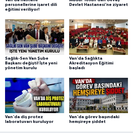
personellerine işaret dili
Devlet Hastanesi’ne ziyaret
eğitimi veriliyor!
Sağlık-Sen Van Şube
Van’da Sağlıkta
Başkanı değişti! İşte yeni
Akreditasyon Eğitimi
yönetim kurulu
başladı
Van'da diş protez
Van'da görev başındaki
laboratuvarı kuruluyor
hemşireye şiddet