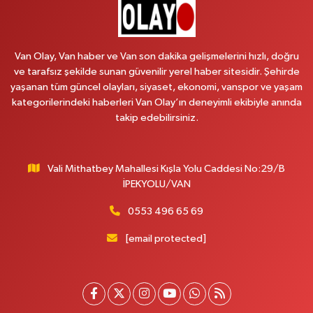
Koç Eczanesi
CUMHURİYET MAH.KONAK SK.NO:6
Van Olay, Van haber ve Van son dakika gelişmelerini hızlı, doğru
0 (530) 442 24 65
Yol Tarifi Al
ve tarafsız şekilde sunan güvenilir yerel haber sitesidir. Şehirde
yaşanan tüm güncel olayları, siyaset, ekonomi, vanspor ve yaşam
Yiğit Eczanesi
kategorilerindeki haberleri Van Olay’ın deneyimli ekibiyle anında
HATUNİYE MAHALLESİ ASMİN SOKAK NO:3 A ÖZEL AKDAMAR
takip edebilirsiniz.
HASTANESİ KARŞISI
0 (432) 217 11 10
Yol Tarifi Al
Vali Mithatbey Mahallesi Kışla Yolu Caddesi No:29/B
Akdağ Eczanesi
İPEKYOLU/VAN
SÜPHAN MAH.İPEKYOLU CAD.NO:283G BAHÇEŞEHİR KOLEJİ KARŞISI-
ABAKAN PLAZA
0553 496 65 69
0 (542) 378 02 68
Yol Tarifi Al
[email protected]
Ozan Eczanesi
SERHAT MAHALLESİ CUMHURİYET BULVARI VAN AVM YANI NO:137
ECIVILCOCUKMAGAZASIKARSISI