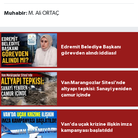
Muhabir:
M. Ali ORTAÇ
Edremit Belediye Başkanı
görevden alındı iddiası!
Van Marangozlar Sitesi’nde
altyapı tepkisi: Sanayi yeniden
çamur içinde
Van’da uçak krizine ilişkin imza
kampanyası başlatıldı!