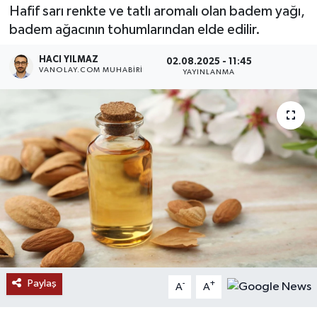
Hafif sarı renkte ve tatlı aromalı olan badem yağı,
RESMİ İLANLAR
badem ağacının tohumlarından elde edilir.
HACI YILMAZ
02.08.2025 - 11:45
VANOLAY.COM MUHABIRI
YAYINLANMA
Paylaş
-
+
A
A