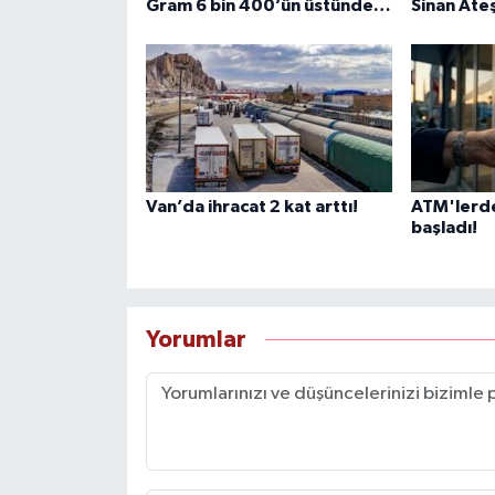
Gram 6 bin 400’ün üstünde…
Sinan Ateş
Van’da ihracat 2 kat arttı!
ATM'lerde 
başladı!
Yorumlar