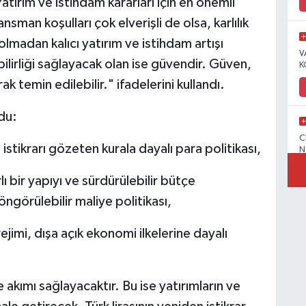
 Yatırım ve istihdam kararları için en önemli
ansman koşulları çok elverişli de olsa, karlılık
lmadan kalıcı yatırım ve istihdam artışı
V
irliği sağlayacak olan ise güvendir. Güven,
K
k temin edilebilir." ifadelerini kullandı.
du:
C
 istikrarı gözeten kurala dayalı para politikası,
N
ı bir yapıyı ve sürdürülebilir bütçe
ngörülebilir maliye politikası,
V
jimi, dışa açık ekonomi ilkelerine dayalı
akımı sağlayacaktır. Bu ise yatırımların ve
C