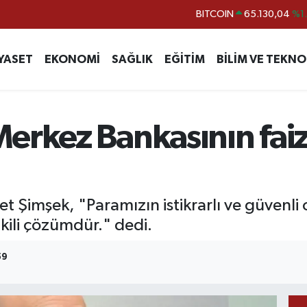
DOLAR
47,7106
%0.
EURO
55,1652
%0.
YASET
EKONOMİ
SAĞLIK
EĞİTİM
BİLİM VE TEKNO
STERLİN
64,4046
%0.
GRAM ALTIN
6618.49
%2.
BİST100
13.773
%-
erkez Bankasının faiz
 Şimşek, "Paramızın istikrarlı ve güvenli 
kili çözümdür." dedi.
59