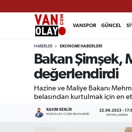
Vanspor
Van Nöbetçi Eczaneler
VANSPOR
GÜNCEL
Sİ
Güncel
Van Hava Durumu
HABERLER
EKONOMİ HABERLERİ
Siyaset
Van Namaz Vakitleri
Bakan Şimşek, M
Ekonomi
Van Trafik Yoğunluk Haritası
değerlendirdi
Sağlık
Süper Lig Puan Durumu ve Fikstür
Hazine ve Maliye Bakanı Mehmet
belasından kurtulmak için en et
Eğitim
Tüm Manşetler
KASIM KEKLIK
22.06.2023 - 17:
Bilim & Teknoloji
Son Dakika Haberleri
VANOLAY.COM MUHABIRI
YAYINLANMA
Dünya
Haber Arşivi