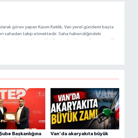
H
olarak görev yapan Kasım Keklik, Van yerel gündemi başta
ri sahadan takip etmektedir. Saha haberciliğindeki
 üretimine odaklanan Keklik, tarafsızlık ve etik gazetecilik
C
 içerikler sunmaktadır.
A
Şube Başkanlığına
Van'da akaryakıta büyük