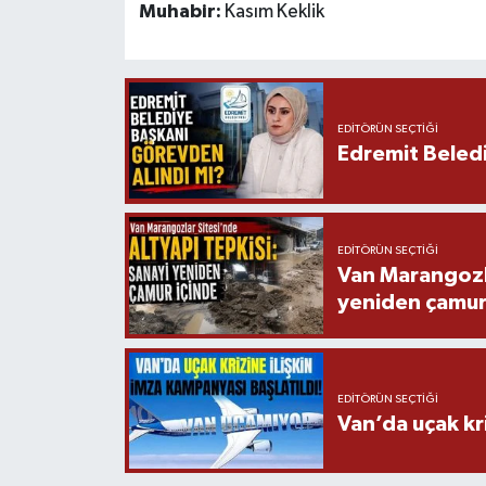
Muhabir:
Kasım Keklik
EDITÖRÜN SEÇTIĞI
Edremit Beledi
EDITÖRÜN SEÇTIĞI
Van Marangozla
yeniden çamur
EDITÖRÜN SEÇTIĞI
Van’da uçak kri