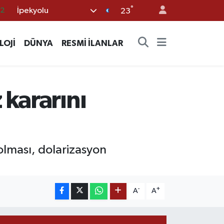
°
İpekyolu
23
17
27
LOJİ
DÜNYA
RESMİ İLANLAR
35
12
19
 kararını
olması, dolarizasyon
-
+
A
A