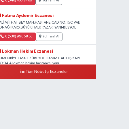
0 (546) 403 34 69
Yol Tarifi Al
Fatma Aydemir Eczanesi
ALİ MİTHAT BEY MAH.HASTANE CAD.NO:15C VALİ
ONAĞI KARŞ.BÜYÜK HALK PAZARI YANI-BEŞYOL
0 (530) 996 58 65
Yol Tarifi Al
Lokman Hekim Eczanesi
UMHURİYET MAH.ZÜBEYDE HANIM CAD.DIŞ KAPI
O:34 A lokman hekim hastanesi yanı
Tüm Nöbetçi Eczaneler
0 (432) 503 93 23
Yol Tarifi Al
Hekimoğlu Eczanesi
anyolu Caddesi Yeni Diş Hastanesi Yanı NO:102F
0 (541) 147 65 65
Yol Tarifi Al
Koç Eczanesi
UMHURİYET MAH.KONAK SK.NO:6