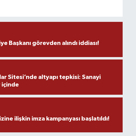
O
A
ye Başkanı görevden alındı iddiası!
K
r Sitesi’nde altyapı tepkisi: Sanayi
Ş
K
 içinde
M
zine ilişkin imza kampanyası başlatıldı!