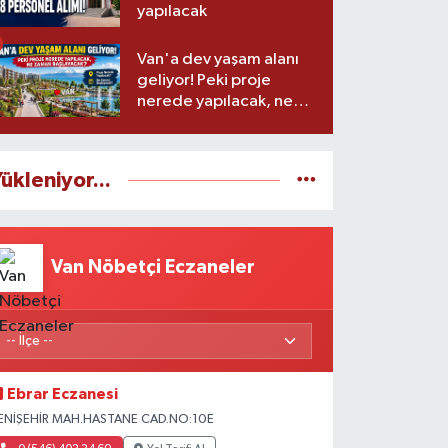
yapılacak
Van'a dev yaşam alanı
geliyor! Peki proje
nerede yapılacak, ne
zaman başlayacak?
ükleniyor...
Van Nöbetçi Eczaneler
Ebrar Eczanesi
ENİŞEHİR MAH.HASTANE CAD.NO:10E