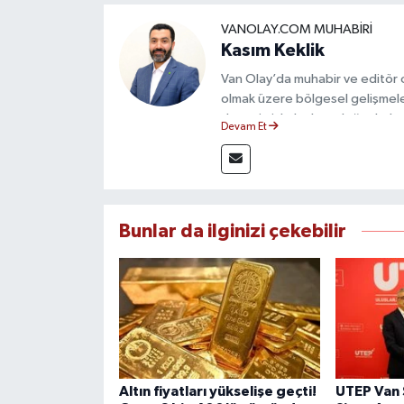
VANOLAY.COM MUHABIRI
Kasım Keklik
Van Olay’da muhabir ve editör 
olmak üzere bölgesel gelişmele
deneyimiyle hızlı ve doğru haber
Devam Et
ilkeleri doğrultusunda güvenilir
Bunlar da ilginizi çekebilir
Altın fiyatları yükselişe geçti!
UTEP Van 