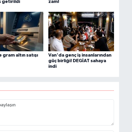
 getirildi
zam!
gram altın satışı
Van'da genç iş insanlarından
güç birliği! DEGİAT sahaya
indi