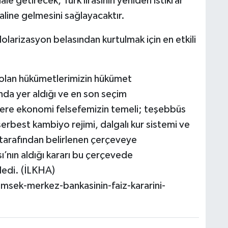
le getirecek, Türk lirasının yeniden istikrar
haline gelmesini sağlayacaktır.
dolarizasyon belasından kurtulmak için en etkili
H
A
 olan hükümetlerimizin hükümet
nda yer aldığı ve en son seçim
ere ekonomi felsefemizin temeli; teşebbüs
S
K
serbest kambiyo rejimi, dalgalı kur sistemi ve
 tarafından belirlenen çerçeveye
nın aldığı kararı bu çerçevede
ledi. (İLKHA)
S
N
sek-merkez-bankasinin-faiz-kararini-