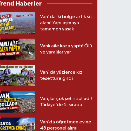
Trend Haberler
Van'da iki bölge artık sit
alanı! Yapılaşmaya
tamamen yasak
Vanlı aile kaza yaptı! Ölü
ve yaralılar var
Van'da yüzlerce kız
tesettüre girdi
Van, birçok şehri solladı!
Türkiye’de 5. sırada
Van’da öğretmen evine
48 personel alımı