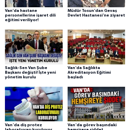
Van’da hastane
Müdür Tosun’dan Gevaş
personellerine işaret dili
Devlet Hastanesi’ne ziyaret
eğitimi veriliyor!
Sağlık-Sen Van Şube
Van’da Sağlıkta
Başkanı değişti! İşte yeni
Akreditasyon Eğitimi
yönetim kurulu
başladı
Van'da diş protez
Van'da görev başındaki
laboratuvarı kuruluyor
hemşireye şiddet