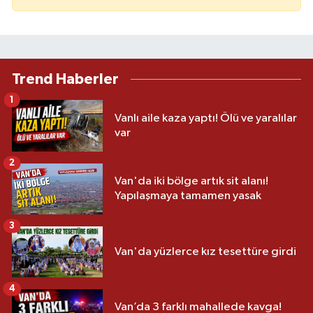
Trend Haberler
1
Vanlı aile kaza yaptı! Ölü ve yaralılar
var
2
Van'da iki bölge artık sit alanı!
Yapılaşmaya tamamen yasak
3
Van'da yüzlerce kız tesettüre girdi
4
Van’da 3 farklı mahallede kavga!