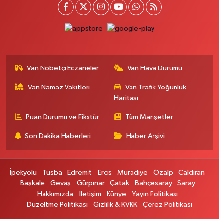
Kışla Mah.Çınarlı Cad.1038 Sk.No:93 3-4
0 (432) 354 37 36
Yol Tarifi Al
Erdoğan Eczanesi
SEREFIYE MAHALLE URARTU SOKAK ESKİ İSTANBUL HAST. KRŞ. NO:6 B
Van Nöbetçi Eczaneler
Van Hava Durumu
0 (432) 215 82 65
Yol Tarifi Al
Van Namaz Vakitleri
Van Trafik Yoğunluk
Haritası
Derman Eczanesi
BAHÇELİEVLER MAH.MUSLİH GÖRENTAŞ BULVARI NO:57Çağdaş fırının
Puan Durumu ve Fikstür
Tüm Manşetler
karşısı
Son Dakika Haberleri
Haber Arşivi
0 (501) 322 00 65
Yol Tarifi Al
Yenı Sıfa Eczanesi
İpekyolu
Tuşba
Edremit
Erciş
Muradiye
Özalp
Çaldıran
VANYOLU CADDESİ NO:42
Başkale
Gevaş
Gürpınar
Çatak
Bahçesaray
Saray
0 (532) 689 22 50
Yol Tarifi Al
Hakkımızda
İletişim
Künye
Yayın Politikası
Düzeltme Politikası
Gizlilik & KVKK
Çerez Politikası
Doğa Eczanesi