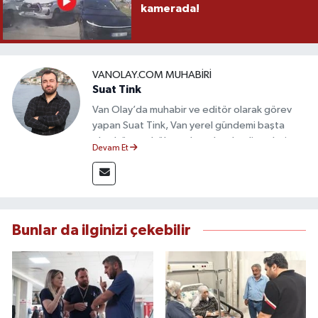
kamerada!
VANOLAY.COM MUHABIRI
Suat Tink
Van Olay’da muhabir ve editör olarak görev
yapan Suat Tink, Van yerel gündemi başta
olmak üzere bölgesel ve ulusal gelişmeleri
Devam Et
yakından takip etmektedir. İletişim Fakültesi
mezunu olan Tink, sahadan edindiği bilgilerle
doğruluk, tarafsızlık ve etik ilkeler
çerçevesinde güvenilir ve hızlı habercilik
anlayışını benimsemektedir.
Bunlar da ilginizi çekebilir