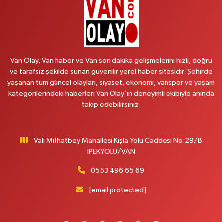
0 (501) 048 96 88
Yol Tarifi Al
Emek Eczanesi
MAHMUDİYE MAH.ATATÜRK CAD.NO:17B
Van Olay, Van haber ve Van son dakika gelişmelerini hızlı, doğru
0 (531) 621 69 65
Yol Tarifi Al
ve tarafsız şekilde sunan güvenilir yerel haber sitesidir. Şehirde
yaşanan tüm güncel olayları, siyaset, ekonomi, vanspor ve yaşam
Onay Eczanesi
kategorilerindeki haberleri Van Olay’ın deneyimli ekibiyle anında
MERAŞEL FEVZİ ÇAKMAK CAD. KÜLTÜR SARAYI KIZILAY KAN MERKEZİ
takip edebilirsiniz.
KARŞISI DIŞ KAPI NO:25B
0 (432) 212 66 67
Yol Tarifi Al
Vali Mithatbey Mahallesi Kışla Yolu Caddesi No:29/B
Yenı Derman Eczanesi
İPEKYOLU/VAN
Hatuniye Mah. Özel Akdamar Hastanesi Karşısı Güven Evleri A.Blok No:7
Akdamar Hastanesi Acil yanı. İpekyolu. Hatuniye mahallesi terzioğlu, Eski
0553 496 65 69
ikinisan kedili kavşağı, 65100 Ipekyolu Van
[email protected]
0 (432) 216 14 84
Yol Tarifi Al
Hayat Eczanesi