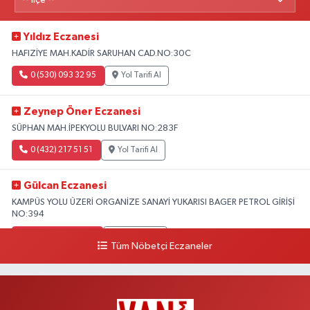
Yıldız Eczanesi
HAFIZİYE MAH.KADİR SARUHAN CAD.NO:30C
0 (530) 093 32 95
Yol Tarifi Al
Zeynep Öner Eczanesi
SÜPHAN MAH.İPEKYOLU BULVARI NO:283F
0 (432) 217 51 51
Yol Tarifi Al
Gülcan Eczanesi
KAMPÜS YOLU ÜZERİ ORGANİZE SANAYİ YUKARISI BAGER PETROL GİRİŞİ
NO:394
0 (533) 348 25 87
Yol Tarifi Al
Tüm Nöbetçi Eczaneler
Lütfiye Hanım Eczanesi
BAHÇİVAN MAH.15 TEMMUZ ŞEHİTLERİ CAD.NO:36B ÖZEL LOKMAN
HEKİM HASTANESİ ACİL KARŞISI