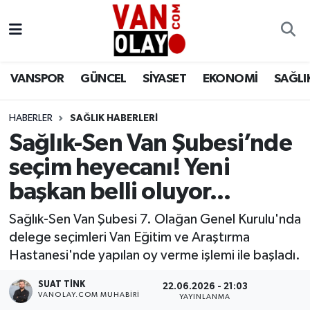
Vanspor
Van Nöbetçi Eczaneler
VANSPOR
GÜNCEL
SİYASET
EKONOMİ
SAĞLI
Güncel
Van Hava Durumu
HABERLER
SAĞLIK HABERLERİ
Siyaset
Van Namaz Vakitleri
Sağlık-Sen Van Şubesi’nde
Ekonomi
Van Trafik Yoğunluk Haritası
seçim heyecanı! Yeni
başkan belli oluyor...
Sağlık
Süper Lig Puan Durumu ve Fikstür
Sağlık-Sen Van Şubesi 7. Olağan Genel Kurulu'nda
Eğitim
Tüm Manşetler
delege seçimleri Van Eğitim ve Araştırma
Hastanesi'nde yapılan oy verme işlemi ile başladı.
Bilim & Teknoloji
Son Dakika Haberleri
SUAT TINK
22.06.2026 - 21:03
VANOLAY.COM MUHABIRI
YAYINLANMA
Dünya
Haber Arşivi