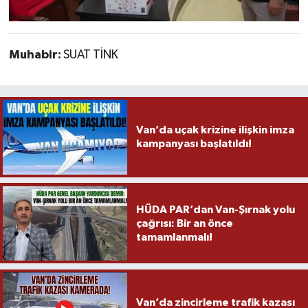
Muhabir:
SUAT TİNK
Van’da uçak krizine ilişkin imza
kampanyası başlatıldı!
HÜDA PAR’dan Van-Şırnak yolu
çağrısı: Bir an önce
tamamlanmalı!
Van’da zincirleme trafik kazası