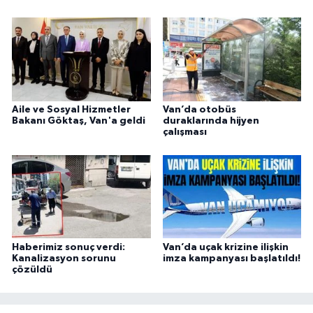
Aile ve Sosyal Hizmetler
Van’da otobüs
Bakanı Göktaş, Van'a geldi
duraklarında hijyen
çalışması
Haberimiz sonuç verdi:
Van’da uçak krizine ilişkin
Kanalizasyon sorunu
imza kampanyası başlatıldı!
çözüldü