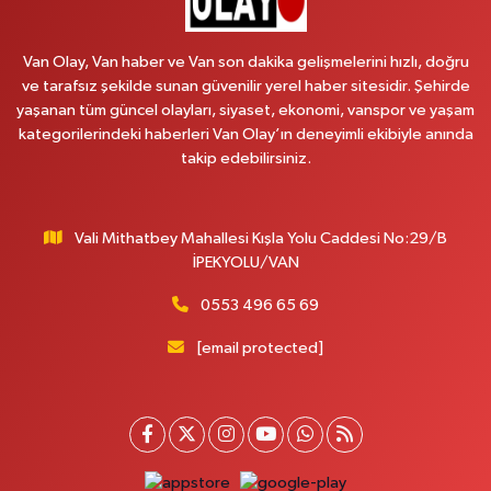
Emek Eczanesi
MAHMUDİYE MAH.ATATÜRK CAD.NO:17B
Van Olay, Van haber ve Van son dakika gelişmelerini hızlı, doğru
0 (531) 621 69 65
Yol Tarifi Al
ve tarafsız şekilde sunan güvenilir yerel haber sitesidir. Şehirde
yaşanan tüm güncel olayları, siyaset, ekonomi, vanspor ve yaşam
Onay Eczanesi
kategorilerindeki haberleri Van Olay’ın deneyimli ekibiyle anında
MERAŞEL FEVZİ ÇAKMAK CAD. KÜLTÜR SARAYI KIZILAY KAN MERKEZİ
takip edebilirsiniz.
KARŞISI DIŞ KAPI NO:25B
0 (432) 212 66 67
Yol Tarifi Al
Vali Mithatbey Mahallesi Kışla Yolu Caddesi No:29/B
Yenı Derman Eczanesi
İPEKYOLU/VAN
Hatuniye Mah. Özel Akdamar Hastanesi Karşısı Güven Evleri A.Blok No:7
Akdamar Hastanesi Acil yanı. İpekyolu. Hatuniye mahallesi terzioğlu, Eski
0553 496 65 69
ikinisan kedili kavşağı, 65100 Ipekyolu Van
[email protected]
0 (432) 216 14 84
Yol Tarifi Al
Hayat Eczanesi
Kışla Mah.Çınarlı Cad.1038 Sk.No:93 3-4
0 (432) 354 37 36
Yol Tarifi Al