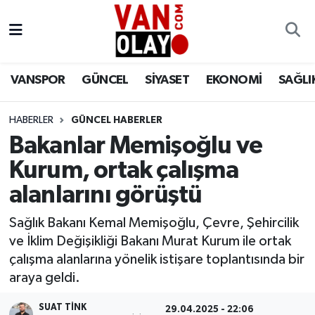
Vanspor
Van Nöbetçi Eczaneler
VANSPOR
GÜNCEL
SİYASET
EKONOMİ
SAĞLI
Güncel
Van Hava Durumu
HABERLER
GÜNCEL HABERLER
Siyaset
Van Namaz Vakitleri
Bakanlar Memişoğlu ve
Ekonomi
Van Trafik Yoğunluk Haritası
Kurum, ortak çalışma
alanlarını görüştü
Sağlık
Süper Lig Puan Durumu ve Fikstür
Sağlık Bakanı Kemal Memişoğlu, Çevre, Şehircilik
Eğitim
Tüm Manşetler
ve İklim Değişikliği Bakanı Murat Kurum ile ortak
çalışma alanlarına yönelik istişare toplantısında bir
Bilim & Teknoloji
Son Dakika Haberleri
araya geldi.
Dünya
Haber Arşivi
SUAT TINK
29.04.2025 - 22:06