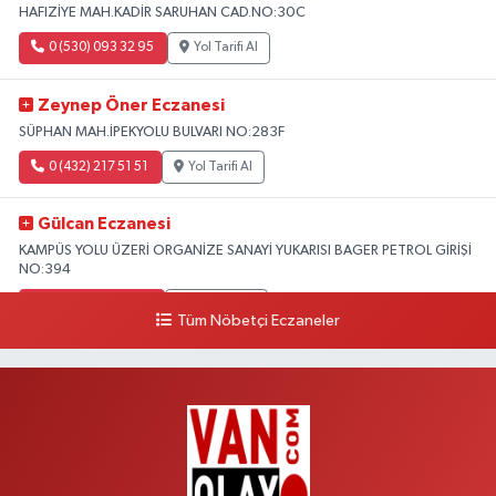
HAFIZİYE MAH.KADİR SARUHAN CAD.NO:30C
0 (530) 093 32 95
Yol Tarifi Al
Zeynep Öner Eczanesi
SÜPHAN MAH.İPEKYOLU BULVARI NO:283F
0 (432) 217 51 51
Yol Tarifi Al
Gülcan Eczanesi
KAMPÜS YOLU ÜZERİ ORGANİZE SANAYİ YUKARISI BAGER PETROL GİRİŞİ
NO:394
0 (533) 348 25 87
Yol Tarifi Al
Tüm Nöbetçi Eczaneler
Lütfiye Hanım Eczanesi
BAHÇİVAN MAH.15 TEMMUZ ŞEHİTLERİ CAD.NO:36B ÖZEL LOKMAN
HEKİM HASTANESİ ACİL KARŞISI
0 (501) 048 96 88
Yol Tarifi Al