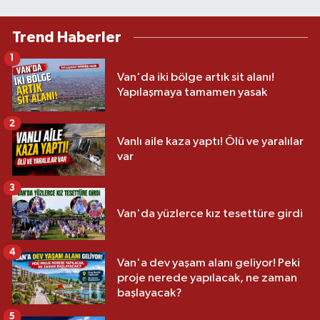
Trend Haberler
1
Van'da iki bölge artık sit alanı!
Yapılaşmaya tamamen yasak
2
Vanlı aile kaza yaptı! Ölü ve yaralılar
var
3
Van'da yüzlerce kız tesettüre girdi
4
Van'a dev yaşam alanı geliyor! Peki
proje nerede yapılacak, ne zaman
başlayacak?
5