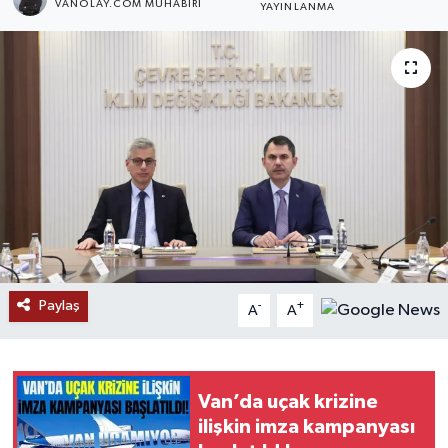
VANOLAY.COM MUHABIRI
YAYINLANMA
RESMİ İLANLAR
Paylaş
-
+
A
A
Van’da uçak krizine
ilişkin imza kampanyası