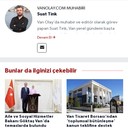
VANOLAY.COM MUHABIRI
Suat Tink
Van Olay’da muhabir ve editör olarak görev
yapan Suat Tink, Van yerel gündemi başta
olmak üzere bölgesel ve ulusal gelişmeleri
Devam Et
yakından takip etmektedir. İletişim Fakültesi
mezunu olan Tink, sahadan edindiği bilgilerle
doğruluk, tarafsızlık ve etik ilkeler
çerçevesinde güvenilir ve hızlı habercilik
anlayışını benimsemektedir.
Bunlar da ilginizi çekebilir
Aile ve Sosyal Hizmetler
Van Ticaret Borsası'ndan
Bakanı Göktaş Van'da
'toplumsal bütünleşme'
temaslarda bulundu
kanun teklifine destek