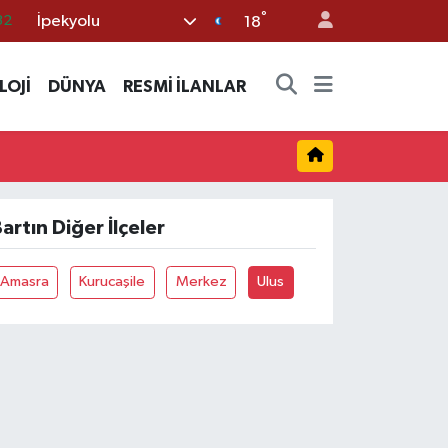
°
İpekyolu
32
18
05
LOJİ
DÜNYA
RESMİ İLANLAR
18
22
54
11
artın Diğer İlçeler
Amasra
Kurucaşile
Merkez
Ulus