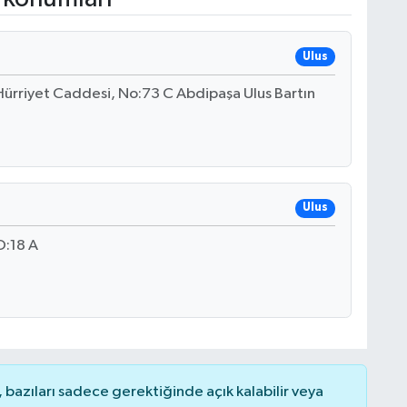
Ulus
Hürriyet Caddesi, No:73 C Abdipaşa Ulus Bartın
Ulus
O:18 A
bazıları sadece gerektiğinde açık kalabilir veya