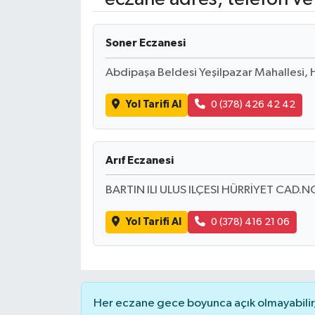
RESMİ İLANLAR
Soner Eczanesi
Abdipaşa Beldesi Yeşilpazar Mahallesi, 
Yol Tarifi Al
0 (378) 426 42 42
Arıf Eczanesi
BARTIN ILI ULUS ILÇESI HÜRRİYET CAD.N
Yol Tarifi Al
0 (378) 416 21 06
Her eczane gece boyunca açık olmayabilir, 