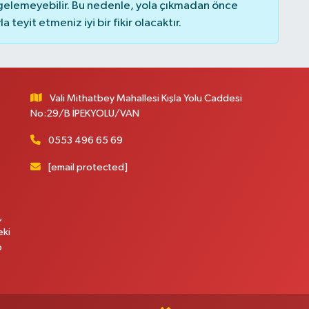
elemeyebilir. Bu nedenle, yola çıkmadan önce
teyit etmeniz iyi bir fikir olacaktır.
Vali Mithatbey Mahallesi Kışla Yolu Caddesi
No:29/B İPEKYOLU/VAN
0553 496 65 69
[email protected]
,
eki
p