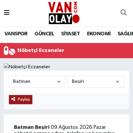
Vanspor
Van Nöbetçi Eczaneler
VANSPOR
GÜNCEL
SİYASET
EKONOMİ
SAĞLI
Güncel
Van Hava Durumu
Nöbetçi Eczaneler
Siyaset
Van Namaz Vakitleri
Ekonomi
Van Trafik Yoğunluk Haritası
Sağlık
Süper Lig Puan Durumu ve Fikstür
Eğitim
Tüm Manşetler
Paylaş
Bilim & Teknoloji
Son Dakika Haberleri
Batman
Beşiri
09 Ağustos 2026 Pazar
Dünya
Haber Arşivi