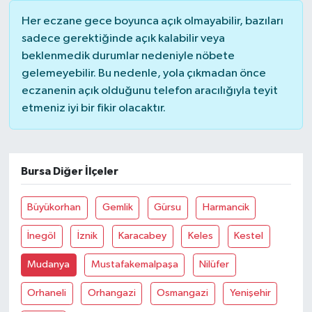
Her eczane gece boyunca açık olmayabilir, bazıları
sadece gerektiğinde açık kalabilir veya
beklenmedik durumlar nedeniyle nöbete
gelemeyebilir. Bu nedenle, yola çıkmadan önce
eczanenin açık olduğunu telefon aracılığıyla teyit
etmeniz iyi bir fikir olacaktır.
Bursa Diğer İlçeler
Büyükorhan
Gemlik
Gürsu
Harmancik
İnegöl
İznik
Karacabey
Keles
Kestel
Mudanya
Mustafakemalpaşa
Nilüfer
Orhaneli
Orhangazi
Osmangazi
Yenişehir