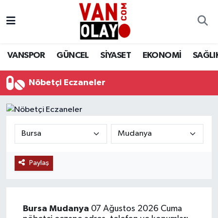
Vanspor
Van Nöbetçi Eczaneler
VANSPOR
GÜNCEL
SİYASET
EKONOMİ
SAĞLI
Güncel
Van Hava Durumu
Nöbetçi Eczaneler
Siyaset
Van Namaz Vakitleri
Ekonomi
Van Trafik Yoğunluk Haritası
Sağlık
Süper Lig Puan Durumu ve Fikstür
Eğitim
Tüm Manşetler
Paylaş
Bilim & Teknoloji
Son Dakika Haberleri
Bursa
Mudanya
07 Ağustos 2026 Cuma
Dünya
Haber Arşivi