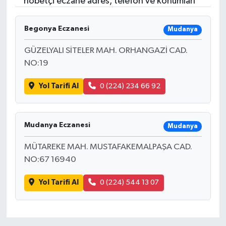
nöbetçi eczane adres, telefon ve konumları
RESMİ İLANLAR
Begonya Eczanesi
Mudanya
GÜZELYALI SİTELER MAH. ORHANGAZİ CAD.
NO:19
Yol Tarifi Al
0 (224) 234 66 92
Mudanya Eczanesi
Mudanya
MÜTAREKE MAH. MUSTAFAKEMALPAŞA CAD.
NO:67 16940
Yol Tarifi Al
0 (224) 544 13 07