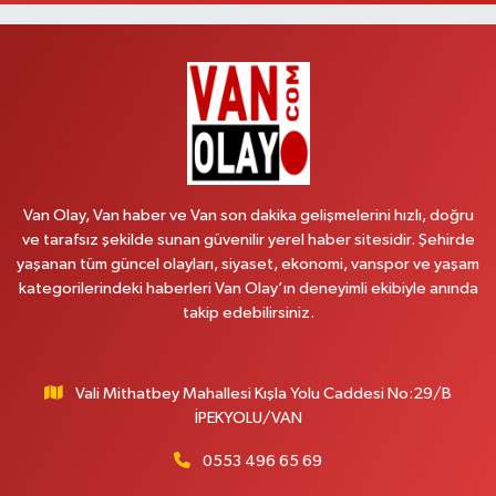
VALİ MİTHAT BEY MAH.SIHKE CAD.HZ.ÖMER CAMİ YANI NO:6B
0 (432) 212 48 48
Yol Tarifi Al
Müfide Eczanesi
ÜNİVERSİTE HASTANESİ DÖNÜŞÜ KAMPÜS GALERİCİLER SİTESİ YANI
NO:41
0 (545) 604 85 48
Yol Tarifi Al
Van Olay, Van haber ve Van son dakika gelişmelerini hızlı, doğru
ve tarafsız şekilde sunan güvenilir yerel haber sitesidir. Şehirde
Kumsal Eczanesi
yaşanan tüm güncel olayları, siyaset, ekonomi, vanspor ve yaşam
ORTA MAH.MUSLİH GÖRENTAŞ BULVARI,GİMPAŞ MARKET YANI NO:62 B
kategorilerindeki haberleri Van Olay’ın deneyimli ekibiyle anında
takip edebilirsiniz.
0 (432) 612 42 42
Yol Tarifi Al
Çınar Eczanesi
Vali Mithatbey Mahallesi Kışla Yolu Caddesi No:29/B
VALİ MİTHAT BEY MAH. DEFTERDARLIK CAD. MİLANO HOTEL YANI
İPEKYOLU/VAN
DOĞUŞ MARKET KARŞISI NO:20 B
0 (432) 210 03 36
Yol Tarifi Al
0553 496 65 69