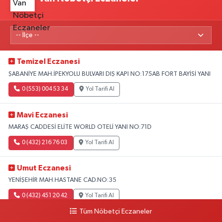
Temizel Eczanesi
ŞABANİYE MAH.İPEKYOLU BULVARI DIŞ KAPI NO:175AB FORT BAYİSİ YANI
0 (553) 004 53 34
Yol Tarifi Al
Mavi Eczanesi
MARAŞ CADDESİ ELİTE WORLD OTELİ YANI NO:71D
0 (432) 216 76 03
Yol Tarifi Al
Umut Eczanesi
YENİŞEHİR MAH.HASTANE CAD.NO:35
0 (432) 451 20 42
Yol Tarifi Al
Tüm Nöbetçi Eczaneler
Polen Eczanesi