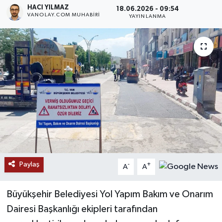
HACI YILMAZ
18.06.2026 - 09:54
VANOLAY.COM MUHABIRI
RESMİ İLANLAR
YAYINLANMA
Paylaş
-
+
A
A
Büyükşehir Belediyesi Yol Yapım Bakım ve Onarım
Dairesi Başkanlığı ekipleri tarafından