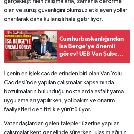
gerçekleştirilen çalışmalarla, zamanla deforme
olan ve sürüş güvenliğini olumsuz etkileyen yollar
onarılarak daha kullanışlı hale getiriliyor.
Cumhurbaşkanlığından
İsa Berge'ye önemli
görev! UEB Van Şube
Başkanı oldu
İlçenin en işlek caddelerinden biri olan Van Yolu
Caddesi’nde yapılan çalışmalar kapsamında
bozulmaların bulunduğu noktalarda asfalt yama
uygulamaları yapılırken, yol bakım ve onarım
faaliyetleri de titizlikle yürütülüyor.
Vatandaşlardan gelen talepler üzerine yapılan
çalışmalar kent genelinde sürerken, ulaşım ağının