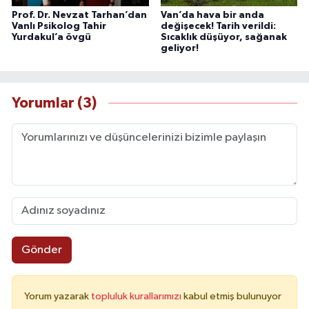
Prof. Dr. Nevzat Tarhan’dan
Van’da hava bir anda
Vanlı Psikolog Tahir
değişecek! Tarih verildi:
Yurdakul’a övgü
Sıcaklık düşüyor, sağanak
geliyor!
Yorumlar (3)
Gönder
Yorum yazarak
topluluk kurallarımızı
kabul etmiş bulunuyor