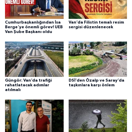
Cumhurbaşkanlığından İsa
Van’da Filistin temalı resim
Berge'ye önemli görev! UEB
sergisi düzenlenecek
Van Şube Başkanı oldu
Güngör: Van’da trafiği
DSİ’den Özalp ve Saray’da
rahatlatacak adımlar
taşkınlara karşı önlem
atılmalı