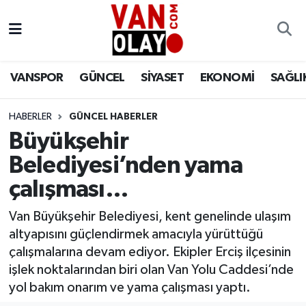
Vanspor
Van Nöbetçi Eczaneler
VANSPOR
GÜNCEL
SİYASET
EKONOMİ
SAĞLI
Güncel
Van Hava Durumu
HABERLER
GÜNCEL HABERLER
Siyaset
Van Namaz Vakitleri
Büyükşehir
Ekonomi
Van Trafik Yoğunluk Haritası
Belediyesi’nden yama
çalışması…
Sağlık
Süper Lig Puan Durumu ve Fikstür
Van Büyükşehir Belediyesi, kent genelinde ulaşım
Eğitim
Tüm Manşetler
altyapısını güçlendirmek amacıyla yürüttüğü
çalışmalarına devam ediyor. Ekipler Erciş ilçesinin
Bilim & Teknoloji
Son Dakika Haberleri
işlek noktalarından biri olan Van Yolu Caddesi’nde
yol bakım onarım ve yama çalışması yaptı.
Dünya
Haber Arşivi