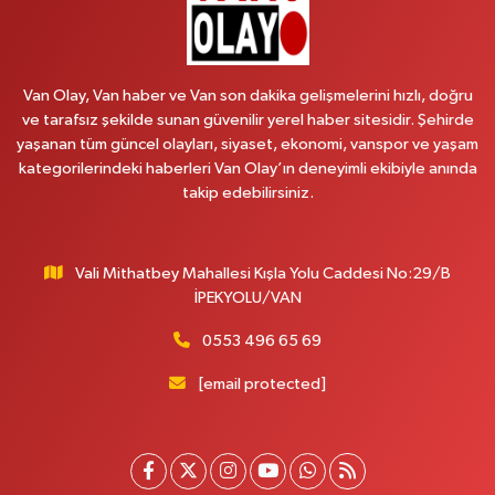
Emek Eczanesi
MAHMUDİYE MAH.ATATÜRK CAD.NO:17B
Van Olay, Van haber ve Van son dakika gelişmelerini hızlı, doğru
0 (531) 621 69 65
Yol Tarifi Al
ve tarafsız şekilde sunan güvenilir yerel haber sitesidir. Şehirde
yaşanan tüm güncel olayları, siyaset, ekonomi, vanspor ve yaşam
Onay Eczanesi
kategorilerindeki haberleri Van Olay’ın deneyimli ekibiyle anında
MERAŞEL FEVZİ ÇAKMAK CAD. KÜLTÜR SARAYI KIZILAY KAN MERKEZİ
takip edebilirsiniz.
KARŞISI DIŞ KAPI NO:25B
0 (432) 212 66 67
Yol Tarifi Al
Vali Mithatbey Mahallesi Kışla Yolu Caddesi No:29/B
Yenı Derman Eczanesi
İPEKYOLU/VAN
Hatuniye Mah. Özel Akdamar Hastanesi Karşısı Güven Evleri A.Blok No:7
Akdamar Hastanesi Acil yanı. İpekyolu. Hatuniye mahallesi terzioğlu, Eski
0553 496 65 69
ikinisan kedili kavşağı, 65100 Ipekyolu Van
[email protected]
0 (432) 216 14 84
Yol Tarifi Al
Hayat Eczanesi
Kışla Mah.Çınarlı Cad.1038 Sk.No:93 3-4