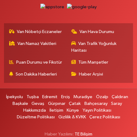
0 (432) 354 37 36
Yol Tarifi Al
Erdoğan Eczanesi
SEREFIYE MAHALLE URARTU SOKAK ESKİ İSTANBUL HAST. KRŞ. NO:6 B
Van Nöbetçi Eczaneler
Van Hava Durumu
0 (432) 215 82 65
Yol Tarifi Al
Van Namaz Vakitleri
Van Trafik Yoğunluk
Haritası
Derman Eczanesi
BAHÇELİEVLER MAH.MUSLİH GÖRENTAŞ BULVARI NO:57Çağdaş fırının
Puan Durumu ve Fikstür
Tüm Manşetler
karşısı
Son Dakika Haberleri
Haber Arşivi
0 (501) 322 00 65
Yol Tarifi Al
Yenı Sıfa Eczanesi
İpekyolu
Tuşba
Edremit
Erciş
Muradiye
Özalp
Çaldıran
VANYOLU CADDESİ NO:42
Başkale
Gevaş
Gürpınar
Çatak
Bahçesaray
Saray
0 (532) 689 22 50
Yol Tarifi Al
Hakkımızda
İletişim
Künye
Yayın Politikası
Düzeltme Politikası
Gizlilik & KVKK
Çerez Politikası
Doğa Eczanesi
YENİŞEHİR MAH.HASTANE CAD.DIŞ KAPI NO:37
Haber Yazılımı:
TE Bilişim