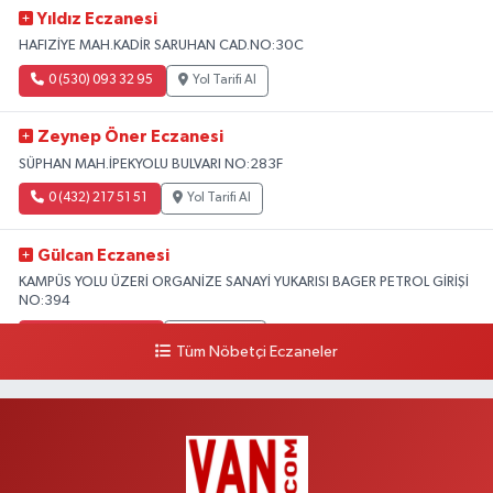
Yıldız Eczanesi
HAFIZİYE MAH.KADİR SARUHAN CAD.NO:30C
0 (530) 093 32 95
Yol Tarifi Al
Zeynep Öner Eczanesi
SÜPHAN MAH.İPEKYOLU BULVARI NO:283F
0 (432) 217 51 51
Yol Tarifi Al
Gülcan Eczanesi
KAMPÜS YOLU ÜZERİ ORGANİZE SANAYİ YUKARISI BAGER PETROL GİRİŞİ
NO:394
0 (533) 348 25 87
Yol Tarifi Al
Tüm Nöbetçi Eczaneler
Lütfiye Hanım Eczanesi
BAHÇİVAN MAH.15 TEMMUZ ŞEHİTLERİ CAD.NO:36B ÖZEL LOKMAN
HEKİM HASTANESİ ACİL KARŞISI
0 (501) 048 96 88
Yol Tarifi Al