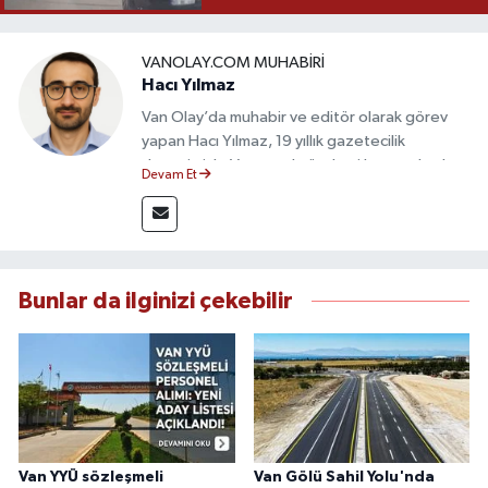
VANOLAY.COM MUHABIRI
Hacı Yılmaz
Van Olay’da muhabir ve editör olarak görev
yapan Hacı Yılmaz, 19 yıllık gazetecilik
deneyimiyle Van yerel gündemi başta olmak
Devam Et
üzere bölgesel ve ulusal gelişmeleri sahadan
takip etmektedir. Editoryal sürece katkı sunan
Yılmaz, tarafsızlık, doğruluk ve etik ilkeler
çerçevesinde ürettiği haberlerle kamuoyunu
güvenilir kaynaklara dayalı olarak
Bunlar da ilginizi çekebilir
bilgilendirmektedir.
Van YYÜ sözleşmeli
Van Gölü Sahil Yolu'nda