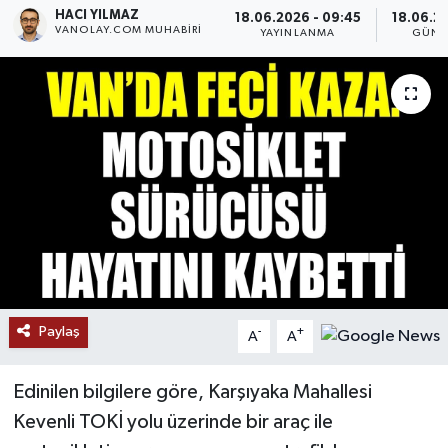
HACI YILMAZ
18.06.2026 - 09:45
18.06.20
VANOLAY.COM MUHABIRI
RESMİ İLANLAR
YAYINLANMA
GÜNC
Paylaş
-
+
A
A
Edinilen bilgilere göre, Karşıyaka Mahallesi
Kevenli TOKİ yolu üzerinde bir araç ile