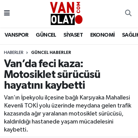
Vanspor
Van Nöbetçi Eczaneler
VANSPOR
GÜNCEL
SİYASET
EKONOMİ
SAĞLI
Güncel
Van Hava Durumu
HABERLER
GÜNCEL HABERLER
Siyaset
Van Namaz Vakitleri
Van’da feci kaza:
Ekonomi
Van Trafik Yoğunluk Haritası
Motosiklet sürücüsü
hayatını kaybetti
Sağlık
Süper Lig Puan Durumu ve Fikstür
Van’ın İpekyolu ilçesine bağlı Karşıyaka Mahallesi
Eğitim
Tüm Manşetler
Kevenli TOKİ yolu üzerinde meydana gelen trafik
kazasında ağır yaralanan motosiklet sürücüsü,
Bilim & Teknoloji
Son Dakika Haberleri
kaldırıldığı hastanede yaşam mücadelesini
kaybetti.
Dünya
Haber Arşivi