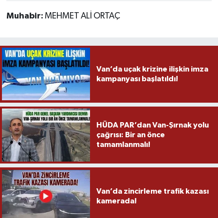
Muhabir:
MEHMET ALİ ORTAÇ
Van’da uçak krizine ilişkin imza
kampanyası başlatıldı!
HÜDA PAR’dan Van-Şırnak yolu
çağrısı: Bir an önce
tamamlanmalı!
Van’da zincirleme trafik kazası
kamerada!