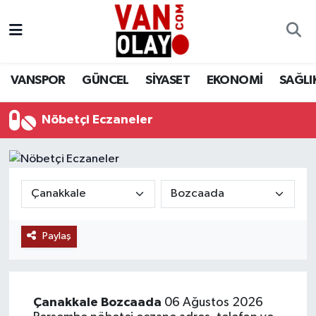
Vanspor
Van Nöbetçi Eczaneler
VANSPOR
GÜNCEL
SİYASET
EKONOMİ
SAĞLI
Güncel
Van Hava Durumu
Nöbetçi Eczaneler
Siyaset
Van Namaz Vakitleri
Ekonomi
Van Trafik Yoğunluk Haritası
Sağlık
Süper Lig Puan Durumu ve Fikstür
Eğitim
Tüm Manşetler
Paylaş
Bilim & Teknoloji
Son Dakika Haberleri
Çanakkale
Bozcaada
06 Ağustos 2026
Dünya
Haber Arşivi