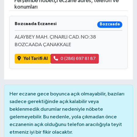
Perşembe nöbetçi eczane adres, telefon ve
konumları
RESMİ İLANLAR
Bozcaada Eczanesi
Bozcaada
ALAYBEY MAH. ÇINARLI CAD. NO:38
BOZCAADA ÇANAKKALE
Yol Tarifi Al
0 (286) 697 81 87
Her eczane gece boyunca açık olmayabilir, bazıları
sadece gerektiğinde açık kalabilir veya
beklenmedik durumlar nedeniyle nöbete
gelemeyebilir. Bu nedenle, yola çıkmadan önce
eczanenin açık olduğunu telefon aracılığıyla teyit
etmeniz iyi bir fikir olacaktır.