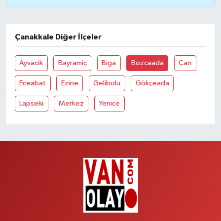
Çanakkale Diğer İlçeler
Ayvacik
Bayramiç
Biga
Bozcaada
Çan
Eceabat
Ezine
Gelibolu
Gökçeada
Lapseki
Merkez
Yenice