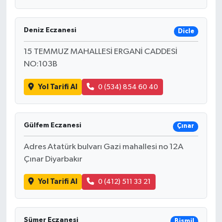
Deniz Eczanesi
Dicle
15 TEMMUZ MAHALLESİ ERGANİ CADDESİ
NO:103B
Yol Tarifi Al
0 (534) 854 60 40
Gülfem Eczanesi
Çınar
Adres Atatürk bulvarı Gazi mahallesi no 12A
Çınar Diyarbakır
Yol Tarifi Al
0 (412) 511 33 21
Sümer Eczanesi
Bismil