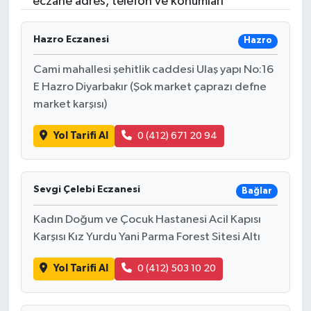
eczane adres, telefon ve konumları
RESMİ İLANLAR
Hazro Eczanesi
Hazro
Cami mahallesi şehitlik caddesi Ulaş yapı No:16
E Hazro Diyarbakır (Şok market çaprazı defne
market karşısı)
Yol Tarifi Al
0 (412) 671 20 94
Sevgi Çelebi Eczanesi
Bağlar
Kadın Doğum ve Çocuk Hastanesi Acil Kapısı
Karşısı Kız Yurdu Yani Parma Forest Sitesi Altı
Yol Tarifi Al
0 (412) 503 10 20