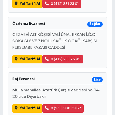
Yol Tarifi Al
0 (412) 831 23 01
Özdenız Eczanesi
Bağlar
CEZAEVİ ALT KÖŞESİ VALİ ÜNAL ERKAN İ.Ö.O
SOKAĞI 6 VE 7 NOLU SAĞLIK OCAĞI KARŞISI
PERŞEMBE PAZARI CADDESİ
Yol Tarifi Al
0 (412) 233 76 49
Roj Eczanesi
Lice
Mulla mahallesi Atatürk Çarşısı caddesi no: 14-
20 Lice Diyarbakır
Yol Tarifi Al
0 (553) 986 59 87