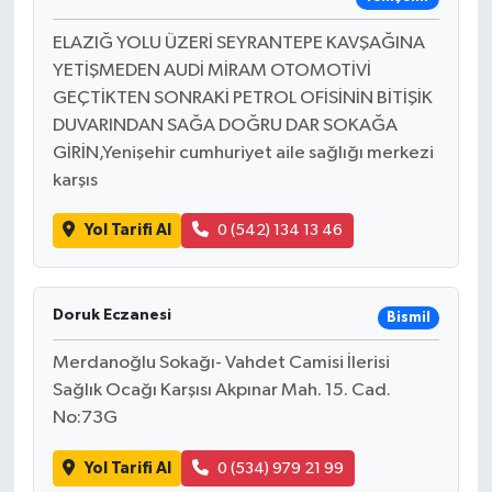
ELAZIĞ YOLU ÜZERİ SEYRANTEPE KAVŞAĞINA
YETİŞMEDEN AUDİ MİRAM OTOMOTİVİ
GEÇTİKTEN SONRAKİ PETROL OFİSİNİN BİTİŞİK
DUVARINDAN SAĞA DOĞRU DAR SOKAĞA
GİRİN,Yenişehir cumhuriyet aile sağlığı merkezi
karşıs
Yol Tarifi Al
0 (542) 134 13 46
Doruk Eczanesi
Bismil
Merdanoğlu Sokağı- Vahdet Camisi İlerisi
Sağlık Ocağı Karşısı Akpınar Mah. 15. Cad.
No:73G
Yol Tarifi Al
0 (534) 979 21 99