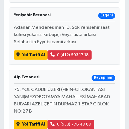
Yenişehir Eczanesi
Ergani
Adanan Menderes mah 13. Sok Yenişehir saat
kulesi yukarısı kebapçı Veysi usta arkası
Selahattin Eyyübi camii arkası
Yol Tarifi Al
0 (412) 503 17 18
Alp Eczanesi
Kayapınar
75. YOL CADDE ÜZERİ (FIRIN-Cİ LOKANTASI
YANI)MEZOPOTAMYA MAHALLESİ MAHABAD
BULVARI AZEL ÇETİN DURMAZ 1.ETAP C BLOK
NO:27 B
Yol Tarifi Al
0 (538) 778 49 89