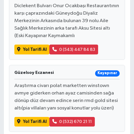
Diclekent Bulvarı Onur Ocakbaşı Restaurantının
karşı çaprazındaki Güneydoğu Diyaliz
Merkezinin Arkasında bulunan 39 nolu Aile
Sağlık Merkezinin arka tarafı Aksu Sitesi altı
(Eski Kayapınar Kaymakamlı
Yol Tarifi Al
0 (543) 447 84 83
Güzelsoy Eczanesi
Kayapınar
Araştırma civarı polat marketten winstown
avmye giderken orhan ayaz camisinden sağa
dönüp düz devam edince serin rmd gold sitesi
altı(pia villaları yanı sosyal konutlar yolu üzeri)
Yol Tarifi Al
0 (532) 670 21 11