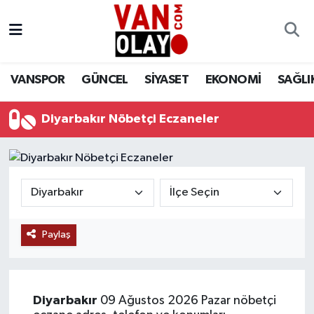
Vanspor
Van Nöbetçi Eczaneler
VANSPOR
GÜNCEL
SİYASET
EKONOMİ
SAĞLI
Güncel
Van Hava Durumu
Diyarbakır Nöbetçi Eczaneler
Siyaset
Van Namaz Vakitleri
Ekonomi
Van Trafik Yoğunluk Haritası
Sağlık
Süper Lig Puan Durumu ve Fikstür
Eğitim
Tüm Manşetler
Paylaş
Bilim & Teknoloji
Son Dakika Haberleri
Diyarbakır
09 Ağustos 2026 Pazar nöbetçi
Dünya
Haber Arşivi