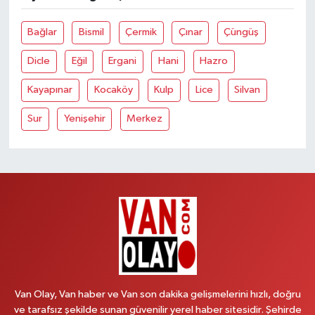
Bağlar
Bismil
Çermik
Çınar
Çüngüş
Dicle
Eğil
Ergani
Hani
Hazro
Kayapınar
Kocaköy
Kulp
Lice
Silvan
Sur
Yenişehir
Merkez
Van Olay, Van haber ve Van son dakika gelişmelerini hızlı, doğru
ve tarafsız şekilde sunan güvenilir yerel haber sitesidir. Şehirde