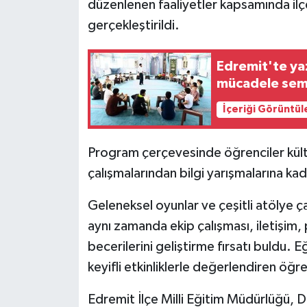
düzenlenen faaliyetler kapsamında ilçed
gerçekleştirildi.
Edremit'te yaz
mücadele sem
İçeriği Görüntül
Program çerçevesinde öğrenciler kültür
çalışmalarından bilgi yarışmalarına kada
Geleneksel oyunlar ve çeşitli atölye ça
aynı zamanda ekip çalışması, iletişim
becerilerini geliştirme fırsatı buldu. E
keyifli etkinliklerle değerlendiren öğre
Edremit İlçe Milli Eğitim Müdürlüğü,