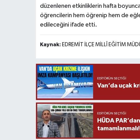
düzenlenen etkinliklerin hafta boyunca
öğrencilerin hem öğrenip hem de eğl
edileceğini ifade etti.
Kaynak:
EDREMİT İLÇE MİLLÎ EĞİTİM MÜ
EDITÖRÜN SEÇTIĞI
Van’da uçak kri
EDITÖRÜN SEÇTIĞI
HÜDA PAR’dan V
tamamlanmalı!