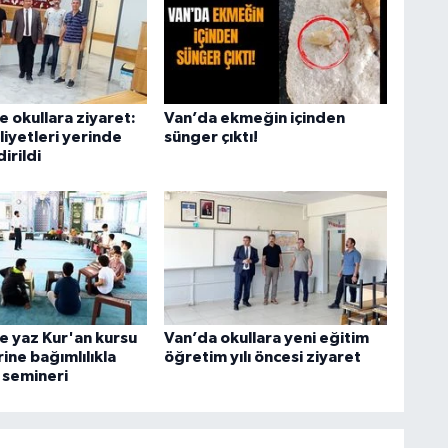
S
K
 okullara ziyaret:
Van’da ekmeğin içinden
liyetleri yerinde
sünger çıktı!
irildi
B
N
V
e yaz Kur'an kursu
Van’da okullara yeni eğitim
ine bağımlılıkla
öğretim yılı öncesi ziyaret
 semineri
Y