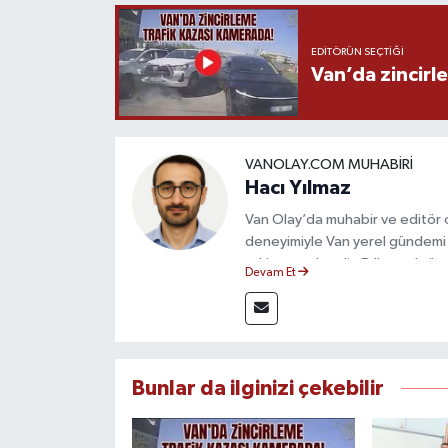
EDITÖRÜN SEÇTIĞI
Van’da zincirl
VANOLAY.COM MUHABIRI
Hacı Yılmaz
Van Olay’da muhabir ve editör ol
deneyimiyle Van yerel gündemi 
takip etmektedir. Editoryal sürec
Devam Et
çerçevesinde ürettiği haberlerl
bilgilendirmektedir.
Bunlar da ilginizi çekebilir