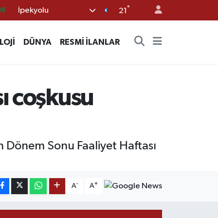
16
°
İpekyolu
21
%0
08
LOJİ
DÜNYA
RESMİ İLANLAR
%0
12
70
sı coşkusu
len Dönem Sonu Faaliyet Haftası
-
+
A
A