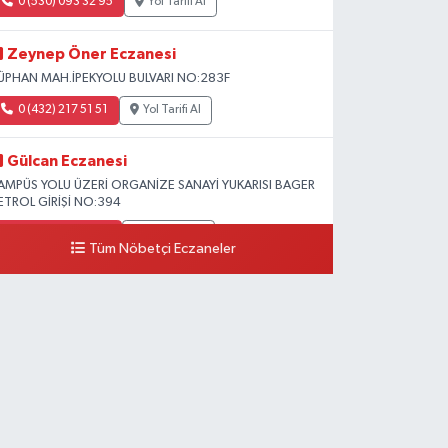
0 (530) 093 32 95
Yol Tarifi Al
Zeynep Öner Eczanesi
ÜPHAN MAH.İPEKYOLU BULVARI NO:283F
0 (432) 217 51 51
Yol Tarifi Al
Gülcan Eczanesi
AMPÜS YOLU ÜZERİ ORGANİZE SANAYİ YUKARISI BAGER
ETROL GİRİŞİ NO:394
0 (533) 348 25 87
Yol Tarifi Al
Tüm Nöbetçi Eczaneler
Lütfiye Hanım Eczanesi
AHÇİVAN MAH.15 TEMMUZ ŞEHİTLERİ CAD.NO:36B
ZEL LOKMAN HEKİM HASTANESİ ACİL KARŞISI
0 (501) 048 96 88
Yol Tarifi Al
Emek Eczanesi
AHMUDİYE MAH.ATATÜRK CAD.NO:17B