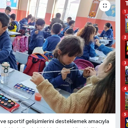
1
2
3
4
5
l ve sportif gelişimlerini desteklemek amacıyla