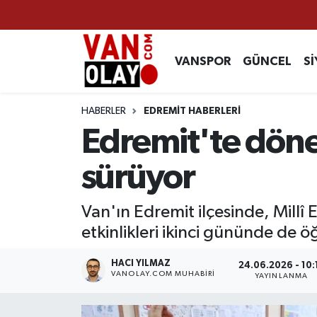
Vanspor
Van Nöbetçi Eczaneler
VANSPOR
GÜNCEL
Sİ
Güncel
Van Hava Durumu
HABERLER
EDREMİT HABERLERİ
Siyaset
Van Namaz Vakitleri
Edremit'te döne
Ekonomi
Van Trafik Yoğunluk Haritası
sürüyor
Sağlık
Süper Lig Puan Durumu ve Fikstür
Van'ın Edremit ilçesinde, Millî
etkinlikleri ikinci gününde de ö
Eğitim
Tüm Manşetler
HACI YILMAZ
24.06.2026 - 10:
Bilim & Teknoloji
Son Dakika Haberleri
VANOLAY.COM MUHABIRI
YAYINLANMA
Dünya
Haber Arşivi