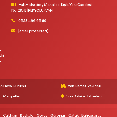
Vali Mithatbey Mahallesi Kışla Yolu Caddesi
No:29/B İPEKYOLU/VAN
0553 496 65 69
[email protected]
,
eki
p
an Hava Durumu
Van Namaz Vakitleri
m Manşetler
Son Dakika Haberleri
p
Çaldıran
Başkale
Gevaş
Gürpınar
Çatak
Bahçesaray