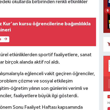
eki okullarda birbirinden renkli etkinlikler
6
 Kur'an kursu öğrencilerine bağımlılıkla
ineri
e
Y
el etkinliklerden sportif faaliyetlere, sanat
r birçok alanda aktif rol aldı.
lışmalarıyla eğlenceli vakit geçiren öğrenciler,
, problem çözme ve sosyal etkileşim
ğitim-öğretim yılının son günlerini verimli ve
nciler, faaliyetlere büyük ilgi gösterdi.
H
 Dönem Sonu Faaliyet Haftası kapsamında