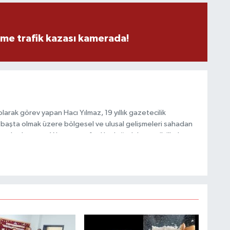
eme trafik kazası kamerada!
M
K
arak görev yapan Hacı Yılmaz, 19 yıllık gazetecilik
H
E
başta olmak üzere bölgesel ve ulusal gelişmeleri sahadan
H
e katkı sunan Yılmaz, tarafsızlık, doğruluk ve etik ilkeler
6
e kamuoyunu güvenilir kaynaklara dayalı olarak
K