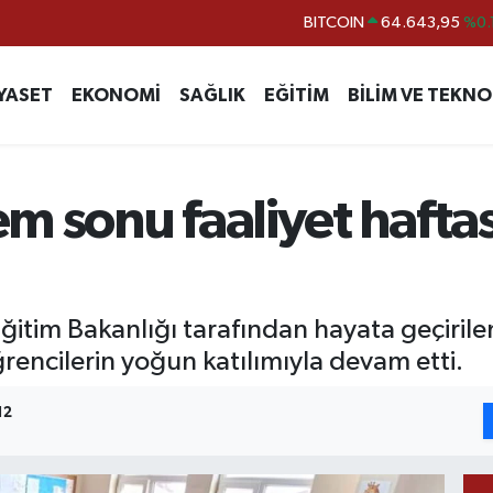
BITCOIN
64.643,95
%0.
DOLAR
47,6704
EURO
55,0406
%-0.
YASET
EKONOMİ
SAĞLIK
EĞİTİM
BİLİM VE TEKNO
STERLİN
64,2143
GRAM ALTIN
6500.87
%0.
BİST100
13.799
%
m sonu faaliyet hafta
 Eğitim Bakanlığı tarafından hayata geçiri
ğrencilerin yoğun katılımıyla devam etti.
12