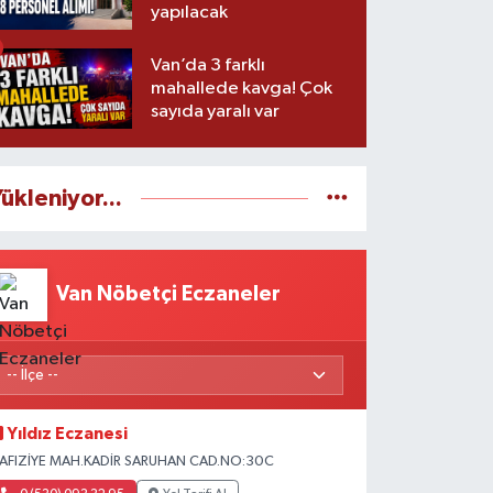
yapılacak
Van’da 3 farklı
mahallede kavga! Çok
sayıda yaralı var
ükleniyor...
Van Nöbetçi Eczaneler
Yıldız Eczanesi
AFIZİYE MAH.KADİR SARUHAN CAD.NO:30C