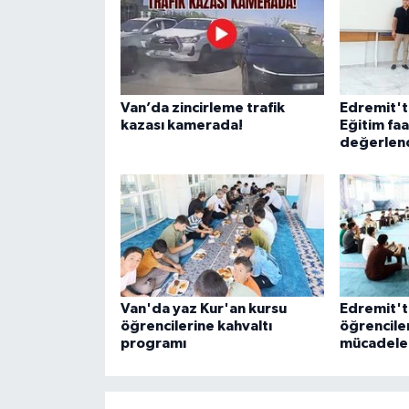
Van’da zincirleme trafik
Edremit'te
kazası kamerada!
Eğitim faa
değerlend
Van'da yaz Kur'an kursu
Edremit't
öğrencilerine kahvaltı
öğrenciler
programı
mücadele