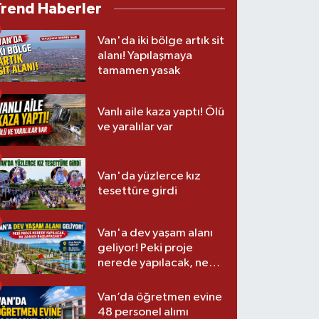
Trend Haberler
Van'da iki bölge artık sit
alanı! Yapılaşmaya
tamamen yasak
Vanlı aile kaza yaptı! Ölü
ve yaralılar var
Van'da yüzlerce kız
tesettüre girdi
Van'a dev yaşam alanı
geliyor! Peki proje
nerede yapılacak, ne
zaman başlayacak?
Van’da öğretmen evine
48 personel alımı