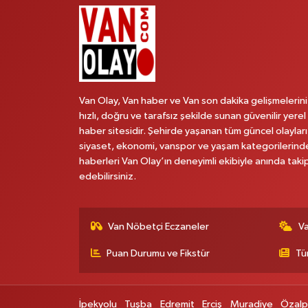
Van Olay, Van haber ve Van son dakika gelişmelerini
hızlı, doğru ve tarafsız şekilde sunan güvenilir yerel
haber sitesidir. Şehirde yaşanan tüm güncel olayları
siyaset, ekonomi, vanspor ve yaşam kategorilerind
haberleri Van Olay’ın deneyimli ekibiyle anında taki
edebilirsiniz.
Van Nöbetçi Eczaneler
V
Puan Durumu ve Fikstür
Tü
İpekyolu
Tuşba
Edremit
Erciş
Muradiye
Özal