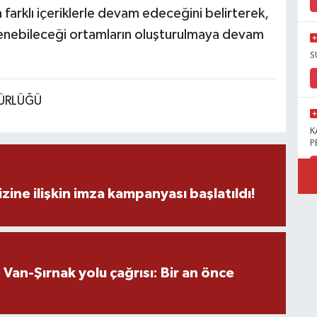
 farklı içeriklerle devam edeceğini belirterek,
enebileceği ortamların oluşturulmaya devam
S
DÜRLÜĞÜ
K
P
zine ilişkin imza kampanyası başlatıldı!
B
Ö
an-Şırnak yolu çağrısı: Bir an önce
M