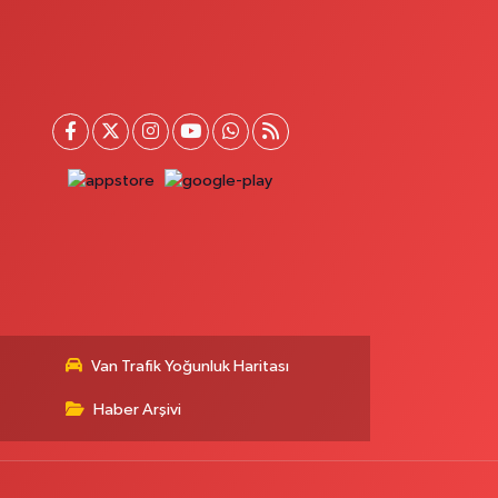
Van Trafik Yoğunluk Haritası
Haber Arşivi