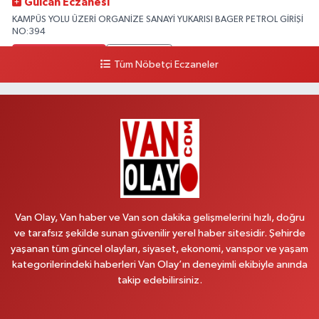
Gülcan Eczanesi
KAMPÜS YOLU ÜZERİ ORGANİZE SANAYİ YUKARISI BAGER PETROL GİRİŞİ
NO:394
0 (533) 348 25 87
Yol Tarifi Al
Tüm Nöbetçi Eczaneler
Lütfiye Hanım Eczanesi
BAHÇİVAN MAH.15 TEMMUZ ŞEHİTLERİ CAD.NO:36B ÖZEL LOKMAN
HEKİM HASTANESİ ACİL KARŞISI
0 (501) 048 96 88
Yol Tarifi Al
Emek Eczanesi
MAHMUDİYE MAH.ATATÜRK CAD.NO:17B
Van Olay, Van haber ve Van son dakika gelişmelerini hızlı, doğru
0 (531) 621 69 65
Yol Tarifi Al
ve tarafsız şekilde sunan güvenilir yerel haber sitesidir. Şehirde
yaşanan tüm güncel olayları, siyaset, ekonomi, vanspor ve yaşam
Onay Eczanesi
kategorilerindeki haberleri Van Olay’ın deneyimli ekibiyle anında
MERAŞEL FEVZİ ÇAKMAK CAD. KÜLTÜR SARAYI KIZILAY KAN MERKEZİ
takip edebilirsiniz.
KARŞISI DIŞ KAPI NO:25B
0 (432) 212 66 67
Yol Tarifi Al