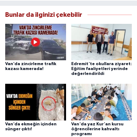
çerçevesinde ürettiği haberlerle kamuoyunu
güvenilir kaynaklara dayalı olarak
Bunlar da ilginizi çekebilir
bilgilendirmektedir.
Van’da zincirleme trafik
Edremit'te okullara ziyaret:
kazası kamerada!
Eğitim faaliyetleri yerinde
değerlendirildi
Van’da ekmeğin içinden
Van'da yaz Kur'an kursu
sünger çıktı!
öğrencilerine kahvaltı
programı