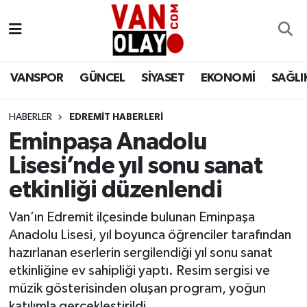
Vanspor
Van Nöbetçi Eczaneler
VANSPOR
GÜNCEL
SİYASET
EKONOMİ
SAĞLI
Güncel
Van Hava Durumu
HABERLER
EDREMİT HABERLERİ
Siyaset
Van Namaz Vakitleri
Eminpaşa Anadolu
Ekonomi
Van Trafik Yoğunluk Haritası
Lisesi’nde yıl sonu sanat
etkinliği düzenlendi
Sağlık
Süper Lig Puan Durumu ve Fikstür
Van’ın Edremit ilçesinde bulunan Eminpaşa
Eğitim
Tüm Manşetler
Anadolu Lisesi, yıl boyunca öğrenciler tarafından
hazırlanan eserlerin sergilendiği yıl sonu sanat
Bilim & Teknoloji
Son Dakika Haberleri
etkinliğine ev sahipliği yaptı. Resim sergisi ve
müzik gösterisinden oluşan program, yoğun
Dünya
Haber Arşivi
katılımla gerçekleştirildi.