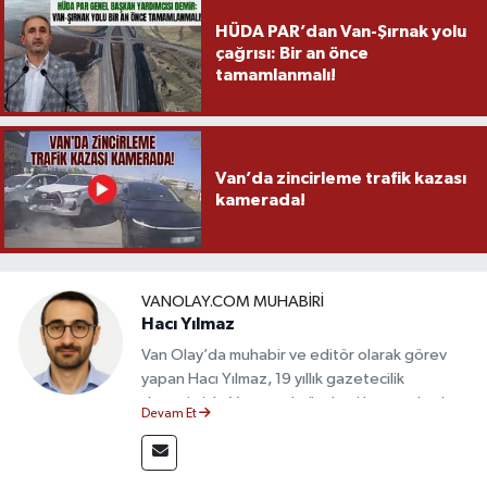
HÜDA PAR’dan Van-Şırnak yolu
çağrısı: Bir an önce
tamamlanmalı!
Van’da zincirleme trafik kazası
kamerada!
VANOLAY.COM MUHABIRI
Hacı Yılmaz
Van Olay’da muhabir ve editör olarak görev
yapan Hacı Yılmaz, 19 yıllık gazetecilik
deneyimiyle Van yerel gündemi başta olmak
Devam Et
üzere bölgesel ve ulusal gelişmeleri sahadan
takip etmektedir. Editoryal sürece katkı sunan
Yılmaz, tarafsızlık, doğruluk ve etik ilkeler