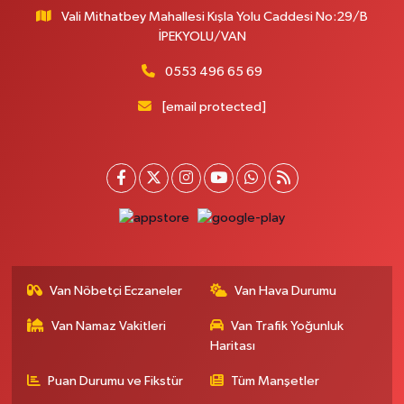
Vali Mithatbey Mahallesi Kışla Yolu Caddesi No:29/B
Yenı Derman Eczanesi
İPEKYOLU/VAN
Hatuniye Mah. Özel Akdamar Hastanesi Karşısı Güven Evleri A.Blok No:7
Akdamar Hastanesi Acil yanı. İpekyolu. Hatuniye mahallesi terzioğlu, Eski
0553 496 65 69
ikinisan kedili kavşağı, 65100 Ipekyolu Van
[email protected]
0 (432) 216 14 84
Yol Tarifi Al
Hayat Eczanesi
Kışla Mah.Çınarlı Cad.1038 Sk.No:93 3-4
0 (432) 354 37 36
Yol Tarifi Al
Erdoğan Eczanesi
SEREFIYE MAHALLE URARTU SOKAK ESKİ İSTANBUL HAST. KRŞ. NO:6 B
Van Nöbetçi Eczaneler
Van Hava Durumu
0 (432) 215 82 65
Yol Tarifi Al
Van Namaz Vakitleri
Van Trafik Yoğunluk
Haritası
Derman Eczanesi
BAHÇELİEVLER MAH.MUSLİH GÖRENTAŞ BULVARI NO:57Çağdaş fırının
Puan Durumu ve Fikstür
Tüm Manşetler
karşısı