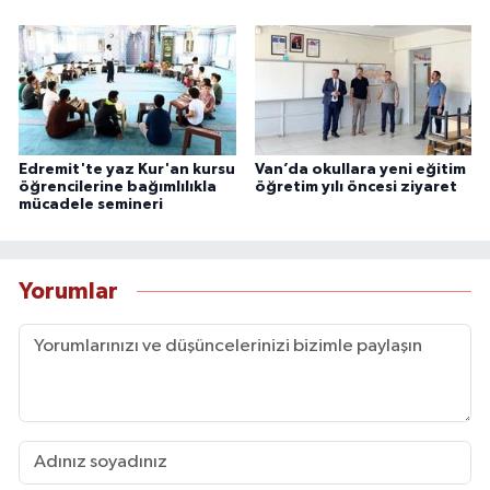
Edremit'te yaz Kur'an kursu
Van’da okullara yeni eğitim
öğrencilerine bağımlılıkla
öğretim yılı öncesi ziyaret
mücadele semineri
Yorumlar