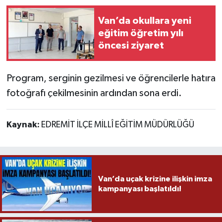
Van’da okullara yeni
eğitim öğretim yılı
öncesi ziyaret
Program, serginin gezilmesi ve öğrencilerle hatıra
fotoğrafı çekilmesinin ardından sona erdi.
Kaynak:
EDREMİT İLÇE MİLLÎ EĞİTİM MÜDÜRLÜĞÜ
Van’da uçak krizine ilişkin imza
kampanyası başlatıldı!