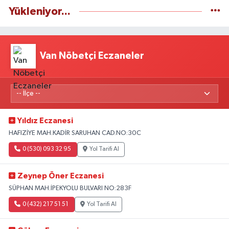
Yükleniyor...
Van Nöbetçi Eczaneler
Yıldız Eczanesi
HAFIZİYE MAH.KADİR SARUHAN CAD.NO:30C
0 (530) 093 32 95
Yol Tarifi Al
Zeynep Öner Eczanesi
SÜPHAN MAH.İPEKYOLU BULVARI NO:283F
0 (432) 217 51 51
Yol Tarifi Al