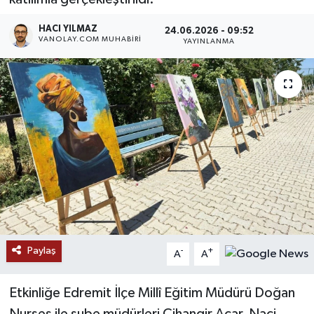
RESMİ İLANLAR
HACI YILMAZ
24.06.2026 - 09:52
VANOLAY.COM MUHABIRI
YAYINLANMA
Paylaş
-
+
A
A
Etkinliğe Edremit İlçe Millî Eğitim Müdürü Doğan