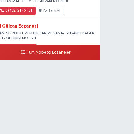
ÜPHAN MAH.İPEKYOLU BULVARI NO:283F
0 (432) 217 51 51
Yol Tarifi Al
Gülcan Eczanesi
AMPÜS YOLU ÜZERİ ORGANİZE SANAYİ YUKARISI BAGER
ETROL GİRİŞİ NO:394
0 (533) 348 25 87
Yol Tarifi Al
Tüm Nöbetçi Eczaneler
Lütfiye Hanım Eczanesi
AHÇİVAN MAH.15 TEMMUZ ŞEHİTLERİ CAD.NO:36B
ZEL LOKMAN HEKİM HASTANESİ ACİL KARŞISI
0 (501) 048 96 88
Yol Tarifi Al
Emek Eczanesi
AHMUDİYE MAH.ATATÜRK CAD.NO:17B
0 (531) 621 69 65
Yol Tarifi Al
Onay Eczanesi