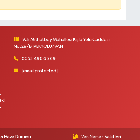
A
Vali Mithatbey Mahallesi Kışla Yolu Caddesi
No:29/B İPEKYOLU/VAN
0553 496 65 69
A
N
[email protected]
,
eki
p
an Hava Durumu
Van Namaz Vakitleri