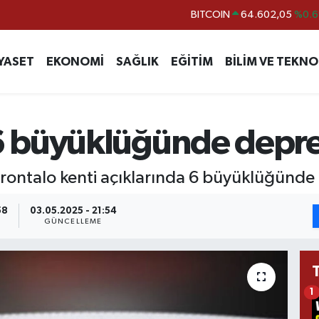
BITCOIN
64.602,05
%0.6
DOLAR
47,5986
%0.0
EURO
55,0700
%0
YASET
EKONOMİ
SAĞLIK
EĞİTİM
BİLİM VE TEKNO
STERLİN
64,2438
%0.2
GRAM ALTIN
6513.94
%0.3
BİST100
13.768
%4
6 büyüklüğünde depr
rontalo kenti açıklarında 6 büyüklüğünd
58
03.05.2025 - 21:54
GÜNCELLEME
1