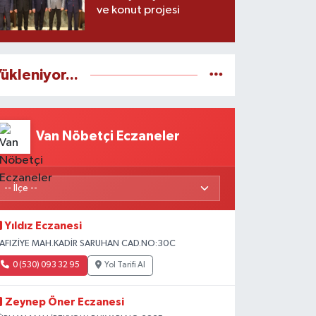
ve konut projesi
ükleniyor...
Van Nöbetçi Eczaneler
Yıldız Eczanesi
AFIZİYE MAH.KADİR SARUHAN CAD.NO:30C
0 (530) 093 32 95
Yol Tarifi Al
Zeynep Öner Eczanesi