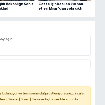
ğlık Bakanlığı: Şehit
Gazze için kesilen kurban
ıkladı!
etleri Mısır'dan yola çıktı
B
N
V
Y
ş bulunuyor ve tüm sorumluluğu üstleniyorsunuz. Yazılan
ri | Güncel | Siyasi | Ekonomi hiçbir şekilde sorumlu
C