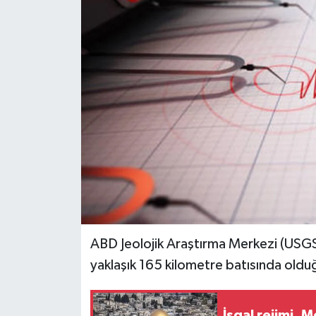
RESMİ İLANLAR
ABD Jeolojik Araştırma Merkezi (USG
yaklaşık 165 kilometre batısında old
İşgal rejimi, 