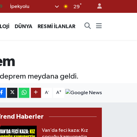
9
°
İpekyolu
29
6
.1
LOJİ
DÜNYA
RESMİ İLANLAR
1
2
8
em
e deprem meydana geldi.
-
+
A
A
Trend Haberler
Van’da feci kaza: Kız
çocuğu kamyonetin