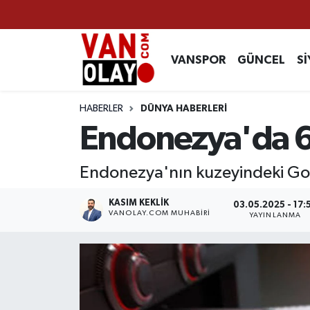
Vanspor
Van Nöbetçi Eczaneler
VANSPOR
GÜNCEL
Sİ
Güncel
Van Hava Durumu
HABERLER
DÜNYA HABERLERİ
Siyaset
Van Namaz Vakitleri
Endonezya'da 
Ekonomi
Van Trafik Yoğunluk Haritası
Endonezya'nın kuzeyindeki Go
Sağlık
Süper Lig Puan Durumu ve Fikstür
KASIM KEKLIK
03.05.2025 - 17:
VANOLAY.COM MUHABIRI
YAYINLANMA
Eğitim
Tüm Manşetler
Bilim & Teknoloji
Son Dakika Haberleri
Dünya
Haber Arşivi