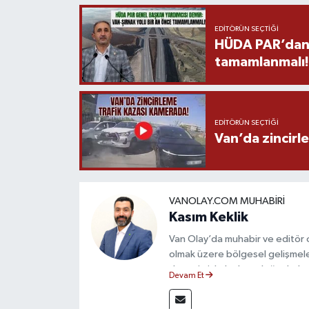
EDITÖRÜN SEÇTIĞI
HÜDA PAR’dan V
tamamlanmalı!
EDITÖRÜN SEÇTIĞI
Van’da zincirl
VANOLAY.COM MUHABIRI
Kasım Keklik
Van Olay’da muhabir ve editör 
olmak üzere bölgesel gelişmele
deneyimiyle hızlı ve doğru haber
Devam Et
ilkeleri doğrultusunda güvenilir