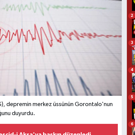
2
3
4
5
S), depremin merkez üssünün Gorontalo'nun
uğunu duyurdu.
6
Mescid-i Aksa'ya baskın düzenledi