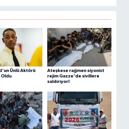
M
K
H
E
H
6
'un Ünlü Aktörü
Ateşkese rağmen siyonist
 Oldu
rejim Gazze'de sivillere
saldırıyor!
K
S
K