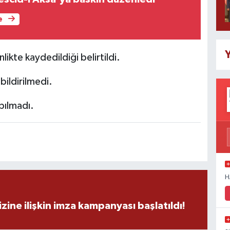
e
Y
ikte kaydedildiği belirtildi.
ildirilmedi.
pılmadı.
H
zine ilişkin imza kampanyası başlatıldı!