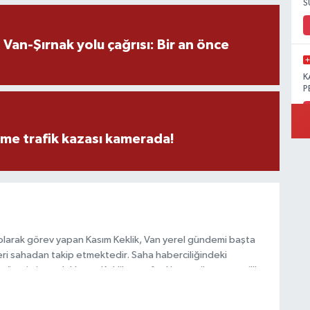
S
an-Şırnak yolu çağrısı: Bir an önce
K
P
eme trafik kazası kamerada!
B
Ö
olarak görev yapan Kasım Keklik, Van yerel gündemi başta
M
ri sahadan takip etmektedir. Saha haberciliğindeki
 üretimine odaklanan Keklik, tarafsızlık ve etik gazetecilik
 içerikler sunmaktadır.