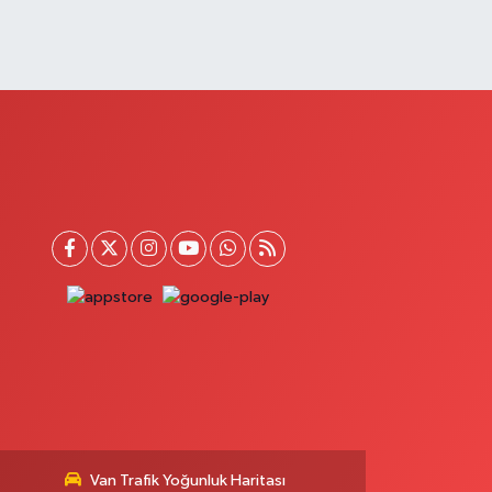
0 (432) 512 22 23
Yol Tarifi Al
Saray Eczanesi
TATÜRK MAHALLESİ 3 NİSAN CADDESİ NO:20
0 (432) 781 22 29
Yol Tarifi Al
Güzelsu Eczanesi
kpınar Mahallesi Hastane yolu üzeri Mezbaha Caddesi
o:1
0 (544) 718 97 64
Yol Tarifi Al
Van Trafik Yoğunluk Haritası