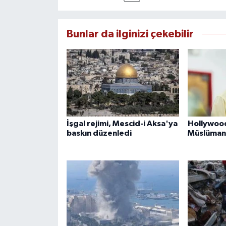
Bunlar da ilginizi çekebilir
İşgal rejimi, Mescid-i Aksa'ya
Hollywood
baskın düzenledi
Müslüman