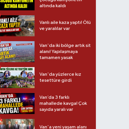
altında kaldı
Vanlı aile kaza yaptı! Ölü
ve yaralılar var
Van'da iki bölge artık sit
alanı! Yapılaşmaya
tamamen yasak
Van'da yüzlerce kız
tesettüre girdi
Van’da 3 farklı
mahallede kavga! Çok
sayıda yaralı var
Van'a yeni yaşam alanı