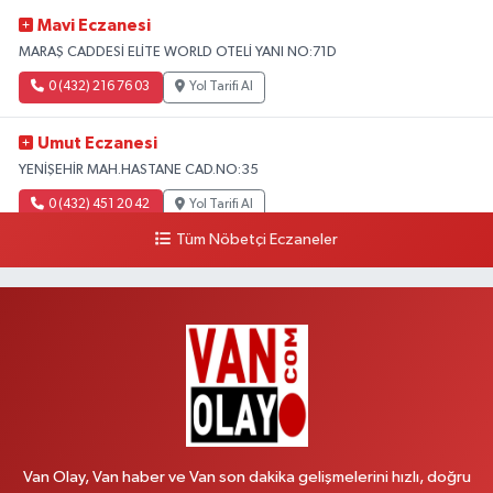
Mavi Eczanesi
MARAŞ CADDESİ ELİTE WORLD OTELİ YANI NO:71D
0 (432) 216 76 03
Yol Tarifi Al
Umut Eczanesi
YENİŞEHİR MAH.HASTANE CAD.NO:35
0 (432) 451 20 42
Yol Tarifi Al
Tüm Nöbetçi Eczaneler
Polen Eczanesi
VALİ MİTHAT BEY MAH.SIHKE CAD.HZ.ÖMER CAMİ YANI NO:6B
0 (432) 212 48 48
Yol Tarifi Al
Müfide Eczanesi
ÜNİVERSİTE HASTANESİ DÖNÜŞÜ KAMPÜS GALERİCİLER SİTESİ YANI
NO:41
0 (545) 604 85 48
Yol Tarifi Al
Van Olay, Van haber ve Van son dakika gelişmelerini hızlı, doğru