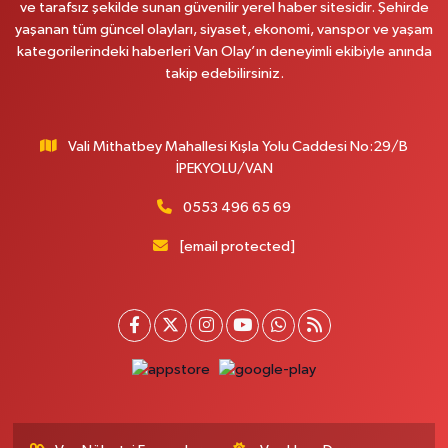
ve tarafsız şekilde sunan güvenilir yerel haber sitesidir. Şehirde
Kumsal Eczanesi
yaşanan tüm güncel olayları, siyaset, ekonomi, vanspor ve yaşam
ORTA MAH.MUSLİH GÖRENTAŞ BULVARI,GİMPAŞ MARKET YANI NO:62 B
kategorilerindeki haberleri Van Olay’ın deneyimli ekibiyle anında
takip edebilirsiniz.
0 (432) 612 42 42
Yol Tarifi Al
Çınar Eczanesi
Vali Mithatbey Mahallesi Kışla Yolu Caddesi No:29/B
VALİ MİTHAT BEY MAH. DEFTERDARLIK CAD. MİLANO HOTEL YANI
İPEKYOLU/VAN
DOĞUŞ MARKET KARŞISI NO:20 B
0 (432) 210 03 36
Yol Tarifi Al
0553 496 65 69
[email protected]
Gündüz Eczanesi
CUMHURİYET MAH. ATATÜRK CADDESİ NO:39 A
0 (432) 712 27 27
Yol Tarifi Al
Nesli Eczanesi
CUMHURİYET MAH.CUMHURİYET CAD.NO:15A
0 (505) 230 00 65
Yol Tarifi Al