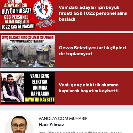
Van’daki adaylar için büyük
fırsat! GSB 1022 personel alımı
başladı
Gevaş Belediyesi artık çöpleri
de toplamıyor!
Vanlı genç elektrik akımına
kapılarak hayatını kaybetti
VANOLAY.COM MUHABIRI
Hacı Yılmaz