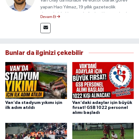
Van Olay’da muhabir ve editör olarak görev
yapan Hacı Yılmaz, 19 yıllık gazetecilik
deneyimiyle Van yerel gündemi başta olmak
Devam Et
üzere bölgesel ve ulusal gelişmeleri sahadan
takip etmektedir. Editoryal sürece katkı sunan
Yılmaz, tarafsızlık, doğruluk ve etik ilkeler
çerçevesinde ürettiği haberlerle kamuoyunu
güvenilir kaynaklara dayalı olarak
Bunlar da ilginizi çekebilir
bilgilendirmektedir.
Van’da stadyum yıkımı için
Van’daki adaylar için büyük
ilk adım atıldı
fırsat! GSB 1022 personel
alımı başladı