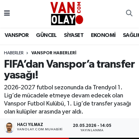
Vanspor
Van Nöbetçi Eczaneler
VANSPOR
GÜNCEL
SİYASET
EKONOMİ
SAĞLI
Güncel
Van Hava Durumu
HABERLER
VANSPOR HABERLERİ
Siyaset
Van Namaz Vakitleri
FIFA’dan Vanspor’a transfer
Ekonomi
Van Trafik Yoğunluk Haritası
yasağı!
Sağlık
Süper Lig Puan Durumu ve Fikstür
2026-2027 futbol sezonunda da Trendyol 1.
Lig’de mücadele etmeye devam edecek olan
Eğitim
Tüm Manşetler
Vanspor Futbol Kulübü, 1. Lig’de transfer yasağı
olan kulüpler arasında yer aldı.
Bilim & Teknoloji
Son Dakika Haberleri
HACI YILMAZ
20.05.2026 - 14:05
VANOLAY.COM MUHABIRI
YAYINLANMA
Dünya
Haber Arşivi