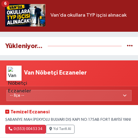
6
Van’da okullara TYP işçisi alınacak
Yükleniyor...
Van Nöbetçi Eczaneler
Temizel Eczanesi
ŞABANİYE MAH.İPEKYOLU BULVARI DIŞ KAPI NO:175AB FORT BAYİSİ YANI
0 (553) 004 53 34
Yol Tarifi Al