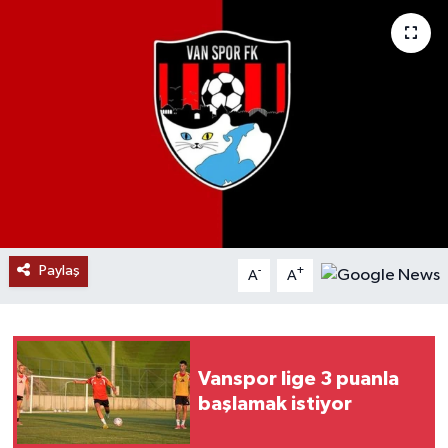
RESMİ İLANLAR
Paylaş
-
+
A
A
Vanspor lige 3 puanla
başlamak istiyor