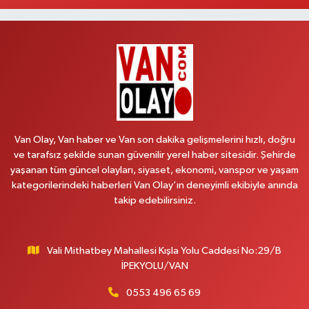
Aydın Eczanesi
Recep Tayyip Erdoğan Mah.Azerbaycan Cad.104 B
0 (538) 861 36 16
Yol Tarifi Al
Arjin Eczanesi
BEYAZIT MAH.ZEYLAN CADDESİ OKYANUS GİYİM YANI NO:1
0 (535) 014 85 70
Yol Tarifi Al
Van Olay, Van haber ve Van son dakika gelişmelerini hızlı, doğru
ve tarafsız şekilde sunan güvenilir yerel haber sitesidir. Şehirde
Afşar Eczanesi
yaşanan tüm güncel olayları, siyaset, ekonomi, vanspor ve yaşam
Kazım Karabekir cad.Eski Araştırma Hastanesi karşısı (kent park karşısı )
kategorilerindeki haberleri Van Olay’ın deneyimli ekibiyle anında
Kaval iş merkezi No: 156 B
takip edebilirsiniz.
0 (432) 214 02 40
Yol Tarifi Al
Vali Mithatbey Mahallesi Kışla Yolu Caddesi No:29/B
Gürpınar Eczanesi
İPEKYOLU/VAN
Akpınar Mah. Milli Egemenlik Cad.No:7 A
0 (506) 065 26 65
Yol Tarifi Al
0553 496 65 69