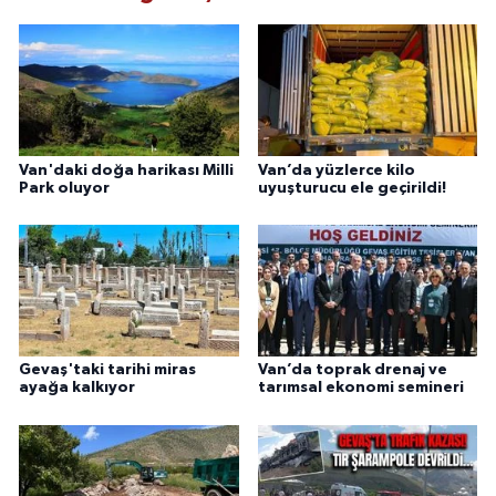
Van'daki doğa harikası Milli
Van’da yüzlerce kilo
Park oluyor
uyuşturucu ele geçirildi!
Gevaş'taki tarihi miras
Van’da toprak drenaj ve
ayağa kalkıyor
tarımsal ekonomi semineri