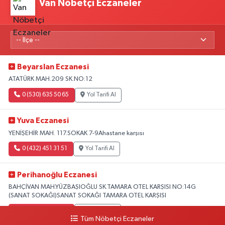
Van Nöbetçi Eczaneler
Beyarslan Eczanesi
ATATÜRK MAH.209 SK.NO:12
0 (530) 635 50 65
Yol Tarifi Al
Yuva Eczanesi
YENİŞEHİR MAH. 117.SOKAK 7-9Ahastane karşısı
0 (432) 451 31 51
Yol Tarifi Al
Perihanoğlu Eczanesi
BAHÇİVAN MAH.YÜZBAŞIOĞLU SK.TAMARA OTEL KARŞISI NO:14G
(SANAT SOKAĞI)SANAT SOKAĞI TAMARA OTEL KARŞISI
0 (432) 216 24 25
Yol Tarifi Al
Tüm Nöbetçi Eczaneler