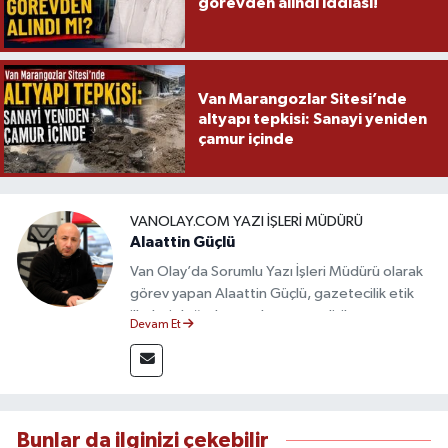
görevden alındı iddiası!
Van Marangozlar Sitesi’nde
altyapı tepkisi: Sanayi yeniden
çamur içinde
VANOLAY.COM YAZI İŞLERI MÜDÜRÜ
Alaattin Güçlü
Van Olay’da Sorumlu Yazı İşleri Müdürü olarak
görev yapan Alaattin Güçlü, gazetecilik etik
ilkeleri doğrultusunda yayın politikasının
Devam Et
oluşturulması ve editoryal sürecin
yönetiminden sorumludur. Yerel ve ulusal
gündemi yakından takip eden Güçlü, tarafsız,
güvenilir ve nitelikli haberlerin okuyuculara
doğru ve hızlı şekilde ulaştırılmasına öncülük
Bunlar da ilginizi çekebilir
etmektedir.