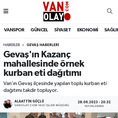
Vanspor
Van Nöbetçi Eczaneler
VANSPOR
GÜNCEL
SİYASET
EKONOMİ
SAĞLI
Güncel
Van Hava Durumu
HABERLER
GEVAŞ HABERLERİ
Siyaset
Van Namaz Vakitleri
Gevaş'ın Kazanç
Ekonomi
Van Trafik Yoğunluk Haritası
mahallesinde örnek
kurban eti dağıtımı
Sağlık
Süper Lig Puan Durumu ve Fikstür
Van’ın Gevaş ilçesinde yapılan toplu kurban eti
Eğitim
Tüm Manşetler
dağıtımı takdir topluyor.
Bilim & Teknoloji
Son Dakika Haberleri
ALAATTIN GÜÇLÜ
28.06.2023 - 20:32
VANOLAY.COM YAZI İŞLERI MÜDÜRÜ
YAYINLANMA
Dünya
Haber Arşivi