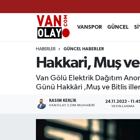
Vanspor
Van Nöbetçi Eczaneler
VANSPOR
GÜNCEL
Sİ
Güncel
Van Hava Durumu
HABERLER
GÜNCEL HABERLER
Siyaset
Van Namaz Vakitleri
Hakkari, Muş ve B
Ekonomi
Van Trafik Yoğunluk Haritası
Van Gölü Elektrik Dağıtım Ano
Günü Hakkâri ,Muş ve Bitlis ille
Sağlık
Süper Lig Puan Durumu ve Fikstür
KASIM KEKLIK
24.11.2023 - 11:4
Eğitim
Tüm Manşetler
VANOLAY.COM MUHABIRI
YAYINLANMA
Bilim & Teknoloji
Son Dakika Haberleri
Dünya
Haber Arşivi