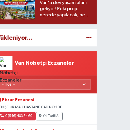
Van'a dev yaşam alanı
geliyor! Peki proje
nerede yapılacak, ne
zaman başlayacak?
ükleniyor...
Van Nöbetçi Eczaneler
Ebrar Eczanesi
ENİŞEHİR MAH.HASTANE CAD.NO:10E
0 (546) 403 34 69
Yol Tarifi Al