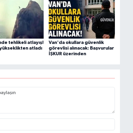
de tehlikeli atlayış!
Van'da okullara güvenlik
yükseklikten atladı
görevlisi alınacak: Başvurular
İŞKUR üzerinden