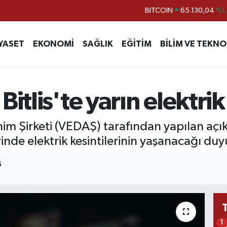
DOLAR
47,7069
%0.
EURO
55,0265
%0.
YASET
EKONOMİ
SAĞLIK
EĞİTİM
BİLİM VE TEKNO
STERLİN
64,1897
%0.
GRAM ALTIN
6618.49
%2.
BİST100
13.887
%6
itlis'te yarın elektrik 
nim Şirketi (VEDAŞ) tarafından yapılan a
rinde elektrik kesintilerinin yaşanacağı du
5
1