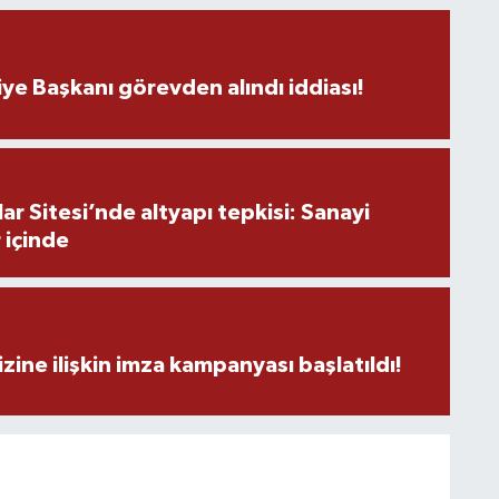
ye Başkanı görevden alındı iddiası!
K
r Sitesi’nde altyapı tepkisi: Sanayi
Ş
 içinde
K
zine ilişkin imza kampanyası başlatıldı!
M
H