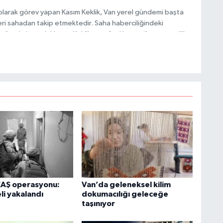
olarak görev yapan Kasım Keklik, Van yerel gündemi başta
ri sahadan takip etmektedir. Saha haberciliğindeki
 üretimine odaklanan Keklik, tarafsızlık ve etik gazetecilik
 içerikler sunmaktadır.
C
A
EAŞ operasyonu:
Van’da geleneksel kilim
li yakalandı
dokumacılığı geleceğe
taşınıyor