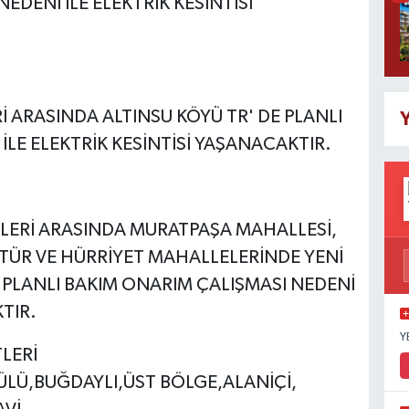
EDENİ İLE ELEKTRİK KESİNTİSİ
İ ARASINDA ALTINSU KÖYÜ TR' DE PLANLI
Y
İLE ELEKTRİK KESİNTİSİ YAŞANACAKTIR.
TLERİ ARASINDA MURATPAŞA MAHALLESİ,
TÜR VE HÜRRİYET MAHALLELERİNDE YENİ
 PLANLI BAKIM ONARIM ÇALIŞMASI NEDENİ
TIR.
Y
LERİ
ÜLÜ,BUĞDAYLI,ÜST BÖLGE,ALANİÇİ,