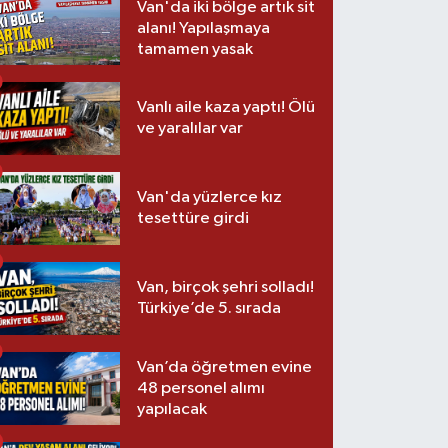
Van'da iki bölge artık sit
alanı! Yapılaşmaya
tamamen yasak
Vanlı aile kaza yaptı! Ölü
ve yaralılar var
Van'da yüzlerce kız
tesettüre girdi
Van, birçok şehri solladı!
Türkiye’de 5. sırada
Van’da öğretmen evine
48 personel alımı
yapılacak