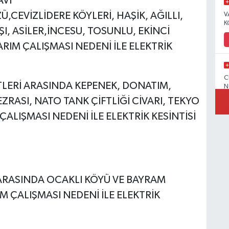
AVİ
,CEVİZLİDERE KÖYLERİ, HAŞİK, AĞILLI,
V
K
ŞI, ASİLER,İNCESU, TOSUNLU, EKİNCİ
IM ÇALIŞMASI NEDENİ İLE ELEKTRİK
C
TLERİ ARASINDA KEPENEK, DONATIM,
N
ASI, NATO TANK ÇİFTLİĞİ CİVARI, TEKYO
ALIŞMASI NEDENİ İLE ELEKTRİK KESİNTİSİ
V
 ARASINDA OCAKLI KÖYÜ VE BAYRAM
 ÇALIŞMASI NEDENİ İLE ELEKTRİK
C