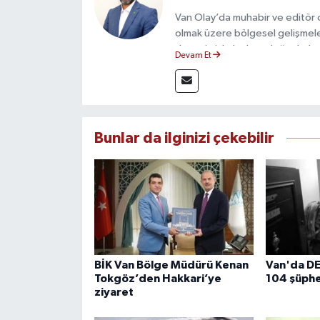
Van Olay’da muhabir ve editör 
olmak üzere bölgesel gelişmele
deneyimiyle hızlı ve doğru haber
Devam Et
ilkeleri doğrultusunda güvenilir
Bunlar da ilginizi çekebilir
BİK Van Bölge Müdürü Kenan
Van'da D
Tokgöz’den Hakkari’ye
104 şüphe
ziyaret