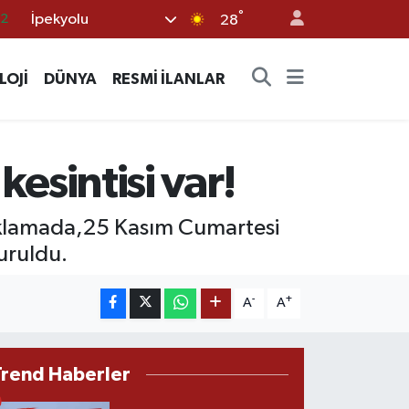
°
İpekyolu
28
17
01
LOJİ
DÜNYA
RESMİ İLANLAR
02
12
4
kesintisi var!
çıklamada,25 Kasım Cumartesi
yuruldu.
-
+
A
A
Trend Haberler