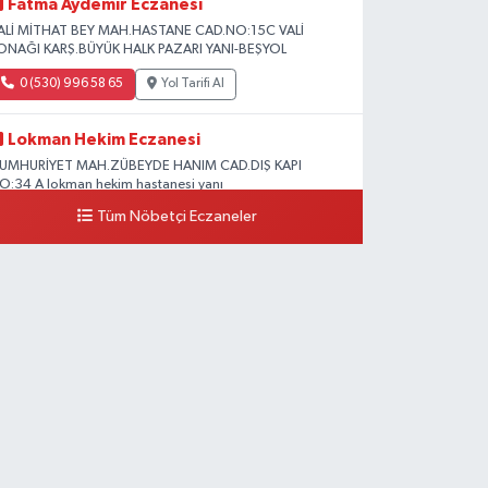
Fatma Aydemir Eczanesi
ALİ MİTHAT BEY MAH.HASTANE CAD.NO:15C VALİ
ONAĞI KARŞ.BÜYÜK HALK PAZARI YANI-BEŞYOL
0 (530) 996 58 65
Yol Tarifi Al
Lokman Hekim Eczanesi
UMHURİYET MAH.ZÜBEYDE HANIM CAD.DIŞ KAPI
O:34 A lokman hekim hastanesi yanı
Tüm Nöbetçi Eczaneler
0 (432) 503 93 23
Yol Tarifi Al
Hekimoğlu Eczanesi
anyolu Caddesi Yeni Diş Hastanesi Yanı NO:102F
0 (541) 147 65 65
Yol Tarifi Al
Koç Eczanesi
UMHURİYET MAH.KONAK SK.NO:6
0 (530) 442 24 65
Yol Tarifi Al