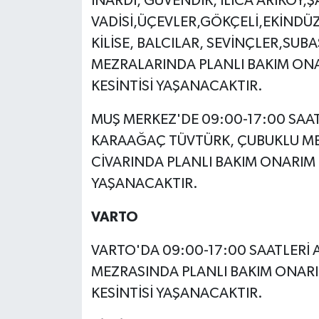
İNARDI, GÜVENDİK, ILICA ARIKÖY,Ş
VADİSİ,ÜÇEVLER,GÖKÇELİ,EKİNDÜZÜ
KİLİSE, BALCILAR, SEVİNÇLER,SUBA
MEZRALARINDA PLANLI BAKIM ONAR
KESİNTİSİ YAŞANACAKTIR.
MUŞ MERKEZ'DE 09:00-17:00 SAA
KARAAĞAÇ TÜVTÜRK, ÇUBUKLU MEZR
CİVARINDA PLANLI BAKIM ONARIM Ç
YAŞANACAKTIR.
VARTO
VARTO'DA 09:00-17:00 SAATLERİ
MEZRASINDA PLANLI BAKIM ONARIM
KESİNTİSİ YAŞANACAKTIR.