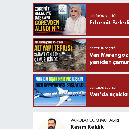
EDITÖRÜN SEÇTIĞI
Edremit Beledi
EDITÖRÜN SEÇTIĞI
Van Marangozla
yeniden çamur
EDITÖRÜN SEÇTIĞI
Van’da uçak kri
VANOLAY.COM MUHABIRI
Kasım Keklik