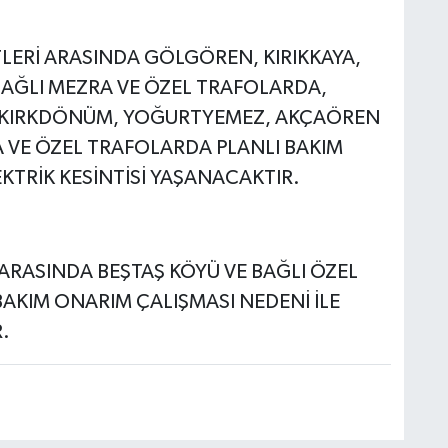
H
TLERİ ARASINDA GÖLGÖREN, KIRIKKAYA,
A
BAĞLI MEZRA VE ÖZEL TRAFOLARDA,
K, KIRKDÖNÜM, YOĞURTYEMEZ, AKÇAÖREN
A VE ÖZEL TRAFOLARDA PLANLI BAKIM
S
KTRİK KESİNTİSİ YAŞANACAKTIR.
K
 ARASINDA BEŞTAŞ KÖYÜ VE BAĞLI ÖZEL
S
AKIM ONARIM ÇALIŞMASI NEDENİ İLE
N
.
O
A