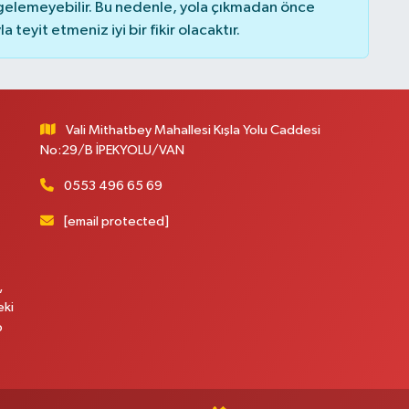
elemeyebilir. Bu nedenle, yola çıkmadan önce
teyit etmeniz iyi bir fikir olacaktır.
Vali Mithatbey Mahallesi Kışla Yolu Caddesi
No:29/B İPEKYOLU/VAN
0553 496 65 69
[email protected]
,
eki
p