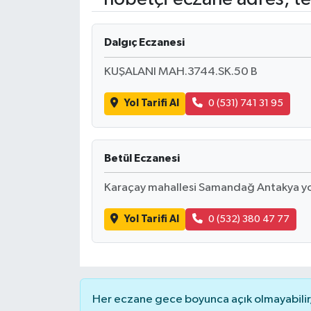
RESMİ İLANLAR
Dalgıç Eczanesi
KUŞALANI MAH.3744.SK.50 B
Yol Tarifi Al
0 (531) 741 31 95
Betül Eczanesi
Karaçay mahallesi Samandağ Antakya yo
Yol Tarifi Al
0 (532) 380 47 77
Her eczane gece boyunca açık olmayabilir, 