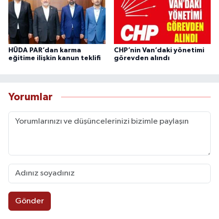
HÜDA PAR’dan karma
CHP’nin Van’daki yönetimi
eğitime ilişkin kanun teklifi
görevden alındı
Yorumlar
Gönder