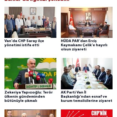
Van’da CHP Saray ilçe
HÜDA PAR’dan Erciş
yönetimi istifa etti
Kaymakamı Çelik’e hayırlı
olsun ziyareti
Zekeriya Yapıcıoğlu: Terör
AK Parti Van İl
ülkenin gündeminden
Başkanlığı’ndan esnaf ve
bütünüyle çıkmalı
kurum temsilcilerine ziyaret