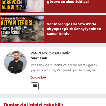
görevden alındı iddiası!
Van Marangozlar Sitesi’nde
altyapı tepkisi: Sanayi yeniden
çamur içinde
VANOLAY.COM MUHABIRI
Suat Tink
Van Olay’da muhabir ve editör olarak görev
yapan Suat Tink, Van yerel gündemi başta
olmak üzere bölgesel ve ulusal gelişmeleri
Devam Et
yakından takip etmektedir. İletişim Fakültesi
mezunu olan Tink, sahadan edindiği bilgilerle
doğruluk, tarafsızlık ve etik ilkeler
çerçevesinde güvenilir ve hızlı habercilik
anlayışını benimsemektedir.
Bunlar da ilginizi çekebilir