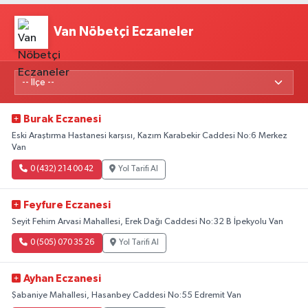
Van Nöbetçi Eczaneler
Burak Eczanesi
Eski Araştırma Hastanesi karşısı, Kazım Karabekir Caddesi No:6 Merkez
Van
0 (432) 214 00 42
Yol Tarifi Al
Feyfure Eczanesi
Seyit Fehim Arvasi Mahallesi, Erek Dağı Caddesi No:32 B İpekyolu Van
0 (505) 070 35 26
Yol Tarifi Al
Ayhan Eczanesi
Şabaniye Mahallesi, Hasanbey Caddesi No:55 Edremit Van