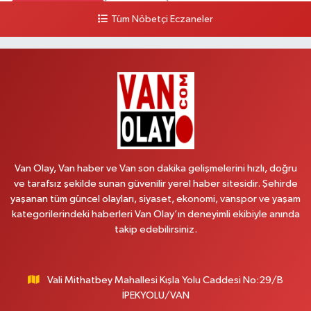
0 (505) 636 94 65
Yol Tarifi Al
Tüm Nöbetçi Eczaneler
Baran Eczanesi
Şehit Jandarma Binbaşı Cesur Mahallesi, Vali Münir Karaloğlu Caddesi
No:6 D Çaldıran Van
0 (538) 376 47 15
Yol Tarifi Al
Vitamin Eczanesi
Vanyolu Mahallesi, Kara Yusuf Bey Caddesi No:99 B Erciş Van
Van Olay, Van haber ve Van son dakika gelişmelerini hızlı, doğru
0 (432) 351 02 96
Yol Tarifi Al
ve tarafsız şekilde sunan güvenilir yerel haber sitesidir. Şehirde
yaşanan tüm güncel olayları, siyaset, ekonomi, vanspor ve yaşam
Koç Eczanesi
kategorilerindeki haberleri Van Olay’ın deneyimli ekibiyle anında
Cumhuriyet Mahallesi, Konak Sokak No:6 Gürpınar Van
takip edebilirsiniz.
0 (530) 442 24 65
Yol Tarifi Al
Vali Mithatbey Mahallesi Kışla Yolu Caddesi No:29/B
Engin Eczanesi
İPEKYOLU/VAN
Beyazıt Mahallesi, Zeylan Caddesi No:46 A Erciş Van