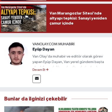
Van Marangozlar Sitesi’nde
altyapı tepkisi: Sanayi yeniden
çamur içinde
VANOLAY.COM MUHABIRI
Eyüp Dayan
Van Olay’da muhabir ve editör olarak görev
yapan Eyüp Dayan, Van yerel gündemi başta
olmak üzere bölgesel gelişmeleri sahadan
Devam Et
takip etmektedir. 10 yılı aşkın gazetecilik
deneyimiyle doğruluk, tarafsızlık ve etik ilkeleri
esas alan Dayan, güvenilir kaynaklara dayalı
haberleriyle kamuoyunu doğru ve hızlı biçimde
bilgilendirmektedir.
Bunlar da ilginizi çekebilir