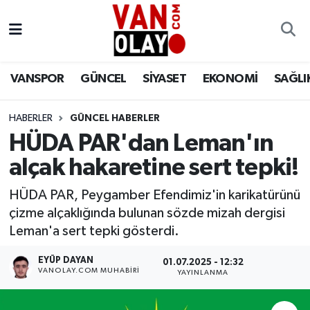
Vanspor
Van Nöbetçi Eczaneler
VANSPOR
GÜNCEL
SİYASET
EKONOMİ
SAĞLI
Güncel
Van Hava Durumu
HABERLER
GÜNCEL HABERLER
Siyaset
Van Namaz Vakitleri
HÜDA PAR'dan Leman'ın
Ekonomi
Van Trafik Yoğunluk Haritası
alçak hakaretine sert tepki!
Sağlık
Süper Lig Puan Durumu ve Fikstür
HÜDA PAR, Peygamber Efendimiz'in karikatürünü
çizme alçaklığında bulunan sözde mizah dergisi
Eğitim
Tüm Manşetler
Leman'a sert tepki gösterdi.
EYÜP DAYAN
01.07.2025 - 12:32
Bilim & Teknoloji
Son Dakika Haberleri
VANOLAY.COM MUHABIRI
YAYINLANMA
Dünya
Haber Arşivi