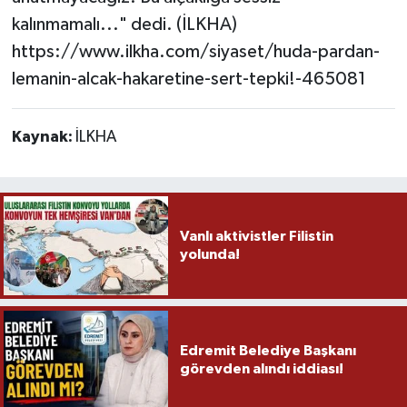
kalınmamalı..." dedi. (İLKHA)
https://www.ilkha.com/siyaset/huda-pardan-
lemanin-alcak-hakaretine-sert-tepki!-465081
Kaynak:
İLKHA
Vanlı aktivistler Filistin
yolunda!
Edremit Belediye Başkanı
görevden alındı iddiası!