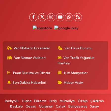
ZÜBEYDE HANIM CAD.ÖZEL LOKMAN HEKİM HASTANESİ KARŞISI 82 C
0 (432) 215 77 65
Yol Tarifi Al
Ferhat Eczanesi
URARTU SOK. ESKİ İSTANBUL HASTANESİ KARŞISI NO:4 C
0 (555) 063 64 65
Yol Tarifi Al
Van Nöbetçi Eczaneler
Van Hava Durumu
Kardelen Eczanesi
Van Namaz Vakitleri
Van Trafik Yoğunluk
Akköprü mahallesi Beşyol mevkii sakatatçılar çarşısı altı şok market yanı
no:36
Haritası
0 (432) 215 54 51
Yol Tarifi Al
Puan Durumu ve Fikstür
Tüm Manşetler
Son Dakika Haberleri
Haber Arşivi
Gündüz Eczanesi
CUMHURİYET MAH. ATATÜRK CADDESİ NO:39 A
0 (432) 712 27 27
Yol Tarifi Al
İpekyolu
Tuşba
Edremit
Erciş
Muradiye
Özalp
Çaldıran
Başkale
Gevaş
Gürpınar
Çatak
Bahçesaray
Saray
Merve Eczanesi