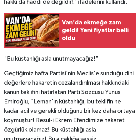
hakkı da haddi de değildir!" ifadelerini kullandı.
Van’da ekmeğe zam
geldi! Yeni fiyatlar belli
oldu
"Bu küstahlığı asla unutmayacağız!"
Geçtiğimiz hafta Partisi'nin Meclis'e sunduğu dini
değerlere hakaretin cezalandırılması hakkındaki
kanun teklifini hatırlatan Parti Sözcüsü Yunus
Emiroğlu, "Leman'ın küstahlığı, bu teklifin ne
kadar acil ve gerekli olduğunu bir kez daha ortaya
koymuştur! Resul-i Ekrem Efendimize hakaret
özgürlük olamaz! Bu küstahlığı asla
unutmayacağız! Bu alçaklığa sessiz