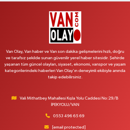
Recep Tayyip Erdoğan Mah.Azerbaycan Cad.104 B
0 (538) 861 36 16
Yol Tarifi Al
Arjin Eczanesi
BEYAZIT MAH.ZEYLAN CADDESİ OKYANUS GİYİM YANI NO:1
0 (535) 014 85 70
Yol Tarifi Al
Van Olay, Van haber ve Van son dakika gelişmelerini hızlı, doğru
ve tarafsız şekilde sunan güvenilir yerel haber sitesidir. Şehirde
Afşar Eczanesi
yaşanan tüm güncel olayları, siyaset, ekonomi, vanspor ve yaşam
Kazım Karabekir cad.Eski Araştırma Hastanesi karşısı (kent park karşısı )
kategorilerindeki haberleri Van Olay’ın deneyimli ekibiyle anında
Kaval iş merkezi No: 156 B
takip edebilirsiniz.
0 (432) 214 02 40
Yol Tarifi Al
Vali Mithatbey Mahallesi Kışla Yolu Caddesi No:29/B
Gürpınar Eczanesi
İPEKYOLU/VAN
Akpınar Mah. Milli Egemenlik Cad.No:7 A
0 (506) 065 26 65
Yol Tarifi Al
0553 496 65 69
[email protected]
Mahya Eczanesi