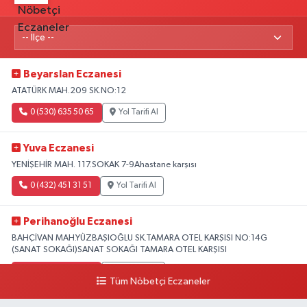
Beyarslan Eczanesi
ATATÜRK MAH.209 SK.NO:12
0 (530) 635 50 65
Yol Tarifi Al
Yuva Eczanesi
YENİŞEHİR MAH. 117.SOKAK 7-9Ahastane karşısı
0 (432) 451 31 51
Yol Tarifi Al
Perihanoğlu Eczanesi
BAHÇİVAN MAH.YÜZBAŞIOĞLU SK.TAMARA OTEL KARŞISI NO:14G
(SANAT SOKAĞI)SANAT SOKAĞI TAMARA OTEL KARŞISI
0 (432) 216 24 25
Yol Tarifi Al
Tüm Nöbetçi Eczaneler
Aydın Eczanesi