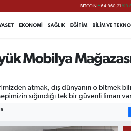
DOLAR
47,7436
%0.
EURO
55,2510
%0.
YASET
EKONOMİ
SAĞLIK
EĞİTİM
BİLİM VE TEKNO
STERLİN
64,4811
%0.
GRAM ALTIN
6660.55
%0.
BİST100
13.779
%-
yük Mobilya Mağazası
izden atmak, dış dünyanın o bitmek bilm
pimizin sığındığı tek bir güvenli liman var
19