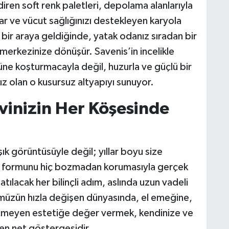
ren soft renk paletleri, depolama alanlarıyla
H
ar ve vücut sağlığınızı destekleyen karyola
a bir araya geldiğinde, yatak odanız sıradan bir
 merkezinize dönüşür. Savenis’in incelikle
üne koşturmacayla değil, huzurla ve güçlü bir
C
ız olan o kusursuz altyapıyı sunuyor.
Evinizin Her Köşesinde
A
ık görüntüsüyle değil; yıllar boyu size
ve formunu hiç bozmadan korumasıyla gerçek
tılacak her bilinçli adım, aslında uzun vadeli
ümüzün hızla değişen dünyasında, el emeğine,
eçmeyen estetiğe değer vermek, kendinize ve
en net göstergesidir.