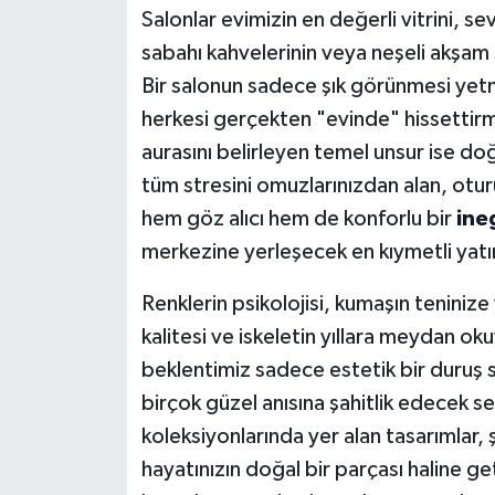
Salonlar evimizin en değerli vitrini, se
sabahı kahvelerinin veya neşeli akşa
Bir salonun sadece şık görünmesi yetm
herkesi gerçekten "evinde" hissettirmes
aurasını belirleyen temel unsur ise doğ
tüm stresini omuzlarınızdan alan, oturu
hem göz alıcı hem de konforlu bir
ine
merkezine yerleşecek en kıymetli yatı
Renklerin psikolojisi, kumaşın tenini
kalitesi ve iskeletin yıllara meydan ok
beklentimiz sadece estetik bir duruş s
birçok güzel anısına şahitlik edecek se
koleksiyonlarında yer alan tasarımlar, ş
hayatınızın doğal bir parçası haline g