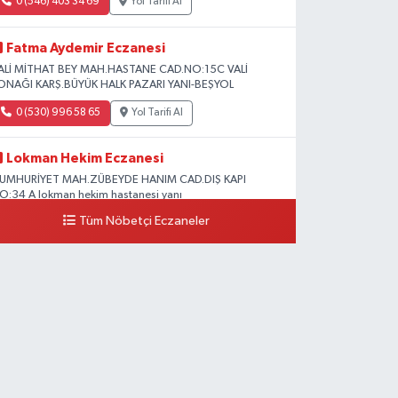
0 (546) 403 34 69
Yol Tarifi Al
Fatma Aydemir Eczanesi
ALİ MİTHAT BEY MAH.HASTANE CAD.NO:15C VALİ
ONAĞI KARŞ.BÜYÜK HALK PAZARI YANI-BEŞYOL
0 (530) 996 58 65
Yol Tarifi Al
Lokman Hekim Eczanesi
UMHURİYET MAH.ZÜBEYDE HANIM CAD.DIŞ KAPI
O:34 A lokman hekim hastanesi yanı
Tüm Nöbetçi Eczaneler
0 (432) 503 93 23
Yol Tarifi Al
Hekimoğlu Eczanesi
anyolu Caddesi Yeni Diş Hastanesi Yanı NO:102F
0 (541) 147 65 65
Yol Tarifi Al
Koç Eczanesi
UMHURİYET MAH.KONAK SK.NO:6