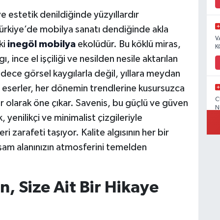
e estetik denildiğinde yüzyıllardır
ürkiye’de mobilya sanatı dendiğinde akla
V
ki
inegöl mobilya
ekolüdür. Bu köklü miras,
K
 ince el işçiliği ve nesilden nesile aktarılan
dece görsel kaygılarla değil, yıllara meydan
bu eserler, her dönemin trendlerine kusursuzca
C
 olarak öne çıkar. Savenis, bu güçlü ve güven
N
yenilikçi ve minimalist çizgileriyle
i zarafeti taşıyor. Kalite algısının her bir
aşam alanınızın atmosferini temelden
V
, Size Ait Bir Hikaye
C