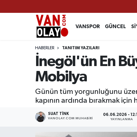
Vanspor
Van Nöbetçi Eczaneler
VANSPOR
GÜNCEL
Sİ
Güncel
Van Hava Durumu
HABERLER
TANITIM YAZILARI
Siyaset
Van Namaz Vakitleri
İnegöl'ün En Bü
Ekonomi
Van Trafik Yoğunluk Haritası
Mobilya
Sağlık
Süper Lig Puan Durumu ve Fikstür
Günün tüm yorgunluğunu üzerim
kapının ardında bırakmak için he
Eğitim
Tüm Manşetler
SUAT TINK
06.06.2026 - 12:
Bilim & Teknoloji
Son Dakika Haberleri
VANOLAY.COM MUHABIRI
YAYINLANMA
Dünya
Haber Arşivi