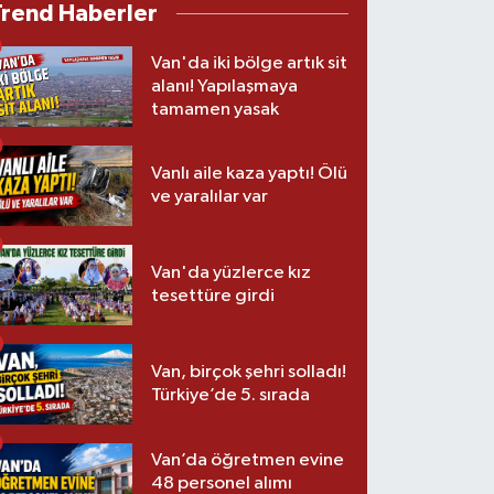
Trend Haberler
Van'da iki bölge artık sit
alanı! Yapılaşmaya
tamamen yasak
Vanlı aile kaza yaptı! Ölü
ve yaralılar var
Van'da yüzlerce kız
tesettüre girdi
Van, birçok şehri solladı!
Türkiye’de 5. sırada
Van’da öğretmen evine
48 personel alımı