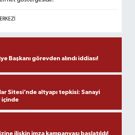
ERKEZİ
ye Başkanı görevden alındı iddiası!
r Sitesi’nde altyapı tepkisi: Sanayi
 içinde
zine ilişkin imza kampanyası başlatıldı!