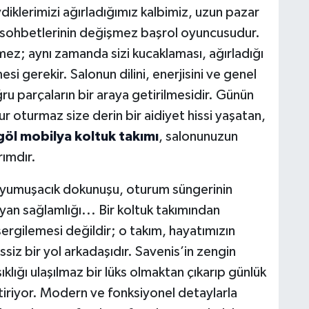
vdiklerimizi ağırladığımız kalbimiz, uzun pazar
m sohbetlerinin değişmez başrol oyuncusudur.
ez; aynı zamanda sizi kucaklaması, ağırladığı
H
i gerekir. Salonun dilini, enerjisini ve genel
A
ru parçaların bir araya getirilmesidir. Günün
r oturmaz size derin bir aidiyet hissi yaşatan,
göl mobilya koltuk takımı
, salonunuzun
S
rımdır.
K
ze yumuşacık dokunuşu, oturum süngerinin
uyan sağlamlığı... Bir koltuk takımından
ergilemesi değildir; o takım, hayatımızın
S
N
ssiz bir yol arkadaşıdır. Savenis’in zengin
ıklığı ulaşılmaz bir lüks olmaktan çıkarıp günlük
etiriyor. Modern ve fonksiyonel detaylarla