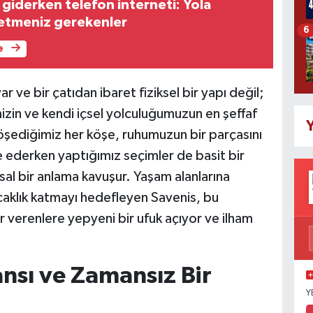
giderken telefon interneti: Yola
etmeniz gerekenler
6
e
ve bir çatıdan ibaret fiziksel bir yapı değil;
imizin ve kendi içsel yolculuğumuzun en şeffaf
Y
öşediğimiz her köşe, ruhumuzun bir parçasını
e ederken yaptığımız seçimler de basit bir
al bir anlama kavuşur. Yaşam alanlarına
ıcaklık katmayı hedefleyen Savenis, bu
verenlere yepyeni bir ufuk açıyor ve ilham
nsı ve Zamansız Bir
Y