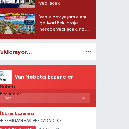
yapılacak
Van'a dev yaşam alanı
geliyor! Peki proje
nerede yapılacak, ne
zaman başlayacak?
ükleniyor...
Van Nöbetçi Eczaneler
Ebrar Eczanesi
ENİŞEHİR MAH.HASTANE CAD.NO:10E