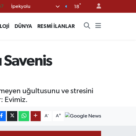
°
İpekyolu
18
18
32
LOJİ
DÜNYA
RESMİ İLANLAR
38
03
14
 Savenis
eyen uğultusunu ve stresini
: Evimiz.
-
+
A
A