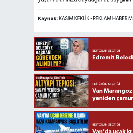
Kaynak:
KASIM KEKLİK - REKLAM HABER M
EDITÖRÜN SEÇTIĞI
Edremit Beledi
EDITÖRÜN SEÇTIĞI
Van Marangozla
yeniden çamur
EDITÖRÜN SEÇTIĞI
Van’da uçak kri