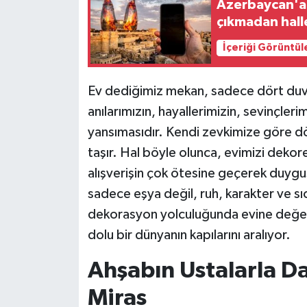
Azerbaycan'a 
çıkmadan hall
İçeriği Görüntül
Ev dediğimiz mekan, sadece dört duvar 
anılarımızın, hayallerimizin, sevinçler
yansımasıdır. Kendi zevkimize göre d
taşır. Hal böyle olunca, evimizi dekor
alışverişin çok ötesine geçerek duygus
sadece eşya değil, ruh, karakter ve s
dekorasyon yolculuğunda evine değer 
dolu bir dünyanın kapılarını aralıyor.
Ahşabın Ustalarla Da
Miras