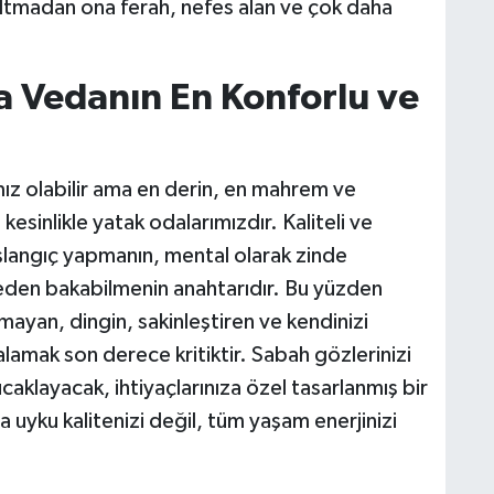
altmadan ona ferah, nefes alan ve çok daha
O
A
 Vedanın En Konforlu ve
K
ımız olabilir ama en derin, en mahrem ve
esinlikle yatak odalarımızdır. Kaliteli ve
başlangıç yapmanın, mental olarak zinde
Ş
reden bakabilmenin anahtarıdır. Bu yüzden
K
yan, dingin, sakinleştiren ve kendinizi
lamak son derece kritiktir. Sabah gözlerinizi
kucaklayacak, ihtiyaçlarınıza özel tasarlanmış bir
M
ca uyku kalitenizi değil, tüm yaşam enerjinizi