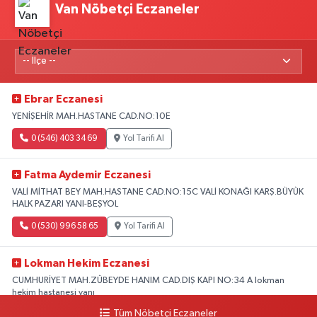
Van Nöbetçi Eczaneler
Ebrar Eczanesi
YENİŞEHİR MAH.HASTANE CAD.NO:10E
0 (546) 403 34 69
Yol Tarifi Al
Fatma Aydemir Eczanesi
VALİ MİTHAT BEY MAH.HASTANE CAD.NO:15C VALİ KONAĞI KARŞ.BÜYÜK
HALK PAZARI YANI-BEŞYOL
0 (530) 996 58 65
Yol Tarifi Al
Lokman Hekim Eczanesi
CUMHURİYET MAH.ZÜBEYDE HANIM CAD.DIŞ KAPI NO:34 A lokman
hekim hastanesi yanı
Tüm Nöbetçi Eczaneler
0 (432) 503 93 23
Yol Tarifi Al