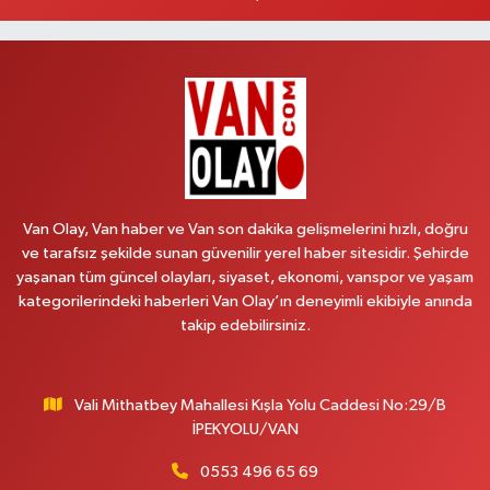
Hekimoğlu Eczanesi
Vanyolu Caddesi Yeni Diş Hastanesi Yanı NO:102F
0 (541) 147 65 65
Yol Tarifi Al
Koç Eczanesi
CUMHURİYET MAH.KONAK SK.NO:6
Van Olay, Van haber ve Van son dakika gelişmelerini hızlı, doğru
0 (530) 442 24 65
Yol Tarifi Al
ve tarafsız şekilde sunan güvenilir yerel haber sitesidir. Şehirde
yaşanan tüm güncel olayları, siyaset, ekonomi, vanspor ve yaşam
Yiğit Eczanesi
kategorilerindeki haberleri Van Olay’ın deneyimli ekibiyle anında
HATUNİYE MAHALLESİ ASMİN SOKAK NO:3 A ÖZEL AKDAMAR
takip edebilirsiniz.
HASTANESİ KARŞISI
0 (432) 217 11 10
Yol Tarifi Al
Vali Mithatbey Mahallesi Kışla Yolu Caddesi No:29/B
Akdağ Eczanesi
İPEKYOLU/VAN
SÜPHAN MAH.İPEKYOLU CAD.NO:283G BAHÇEŞEHİR KOLEJİ KARŞISI-
ABAKAN PLAZA
0553 496 65 69