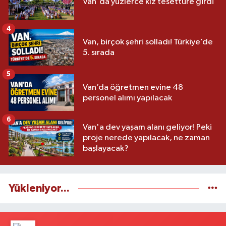
Van'da yüzlerce kız tesettüre girdi
4
Van, birçok şehri solladı! Türkiye’de
5. sırada
5
Van’da öğretmen evine 48
personel alımı yapılacak
6
Van'a dev yaşam alanı geliyor! Peki
proje nerede yapılacak, ne zaman
başlayacak?
Yükleniyor...