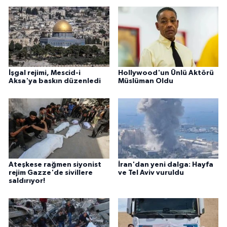
İşgal rejimi, Mescid-i
Hollywood'un Ünlü Aktörü
Aksa'ya baskın düzenledi
Müslüman Oldu
Ateşkese rağmen siyonist
İran'dan yeni dalga: Hayfa
rejim Gazze'de sivillere
ve Tel Aviv vuruldu
saldırıyor!