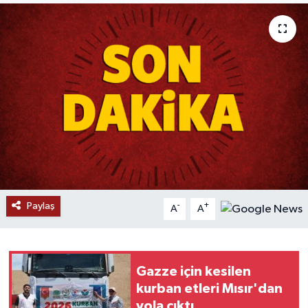
RESMİ İLANLAR
Paylaş
-
+
A
A
Gazze için kesilen
kurban etleri Mısır'dan
yola çıktı