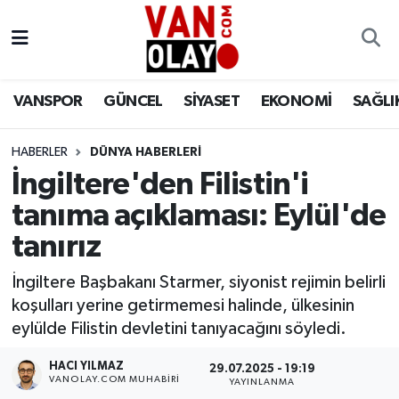
Vanspor
Van Nöbetçi Eczaneler
VANSPOR
GÜNCEL
SİYASET
EKONOMİ
SAĞLI
Güncel
Van Hava Durumu
HABERLER
DÜNYA HABERLERİ
Siyaset
Van Namaz Vakitleri
İngiltere'den Filistin'i
Ekonomi
Van Trafik Yoğunluk Haritası
tanıma açıklaması: Eylül'de
tanırız
Sağlık
Süper Lig Puan Durumu ve Fikstür
İngiltere Başbakanı Starmer, siyonist rejimin belirli
Eğitim
Tüm Manşetler
koşulları yerine getirmemesi halinde, ülkesinin
eylülde Filistin devletini tanıyacağını söyledi.
Bilim & Teknoloji
Son Dakika Haberleri
HACI YILMAZ
29.07.2025 - 19:19
VANOLAY.COM MUHABIRI
YAYINLANMA
Dünya
Haber Arşivi