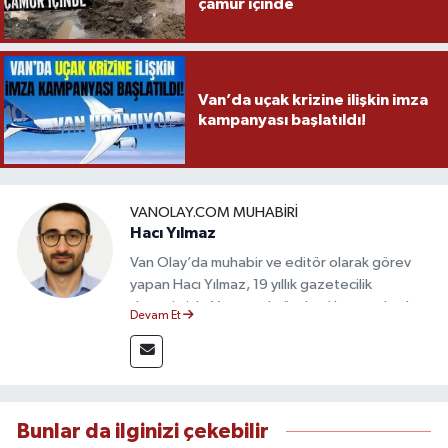
çamur içinde
Van’da uçak krizine ilişkin imza
kampanyası başlatıldı!
VANOLAY.COM MUHABIRI
Hacı Yılmaz
Van Olay’da muhabir ve editör olarak görev
yapan Hacı Yılmaz, 19 yıllık gazetecilik
deneyimiyle Van yerel gündemi başta olmak
Devam Et
üzere bölgesel ve ulusal gelişmeleri sahadan
takip etmektedir. Editoryal sürece katkı sunan
Yılmaz, tarafsızlık, doğruluk ve etik ilkeler
çerçevesinde ürettiği haberlerle kamuoyunu
güvenilir kaynaklara dayalı olarak
Bunlar da ilginizi çekebilir
bilgilendirmektedir.