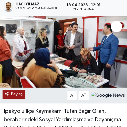
HACI YILMAZ
18.04.2026 - 12:01
VANOLAY.COM MUHABIRI
RESMİ İLANLAR
YAYINLANMA
Paylaş
-
+
A
A
İpekyolu İlçe Kaymakamı Tufan Bağır Gilan,
beraberindeki Sosyal Yardımlaşma ve Dayanışma