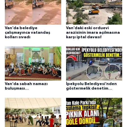
Van’da belediye
Van’daki eski orduevi
çalışmayınca vatandaş
arazisinin imara açılmasına
kolları sıvadı
karşı iptal davası!
Van’da sabah namazı
İpekyolu Belediyesi’nden
buluşması…
göstermelik denetim…