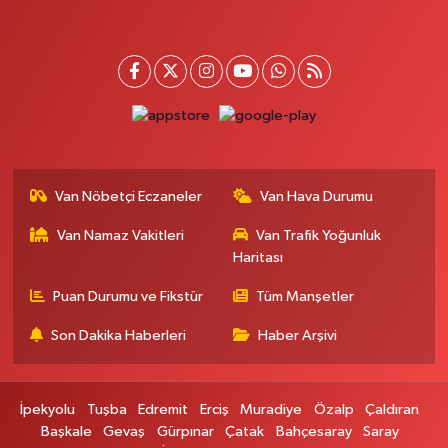
Mahya Eczanesi
ZÜBEYDE HANIM CAD.ÖZEL LOKMAN HEKİM HASTANESİ KARŞISI 82 C
0 (432) 215 77 65
Yol Tarifi Al
Ferhat Eczanesi
URARTU SOK. ESKİ İSTANBUL HASTANESİ KARŞISI NO:4 C
0 (555) 063 64 65
Yol Tarifi Al
Van Nöbetçi Eczaneler
Van Hava Durumu
Kardelen Eczanesi
Van Namaz Vakitleri
Van Trafik Yoğunluk
Akköprü mahallesi Beşyol mevkii sakatatçılar çarşısı altı şok market yanı
no:36
Haritası
0 (432) 215 54 51
Yol Tarifi Al
Puan Durumu ve Fikstür
Tüm Manşetler
Son Dakika Haberleri
Haber Arşivi
Gündüz Eczanesi
CUMHURİYET MAH. ATATÜRK CADDESİ NO:39 A
0 (432) 712 27 27
Yol Tarifi Al
İpekyolu
Tuşba
Edremit
Erciş
Muradiye
Özalp
Çaldıran
Başkale
Gevaş
Gürpınar
Çatak
Bahçesaray
Saray
Merve Eczanesi