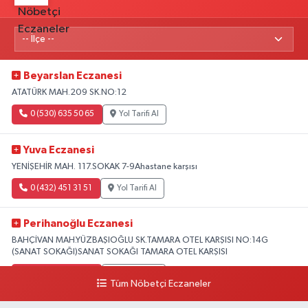
Beyarslan Eczanesi
ATATÜRK MAH.209 SK.NO:12
0 (530) 635 50 65
Yol Tarifi Al
Yuva Eczanesi
YENİŞEHİR MAH. 117.SOKAK 7-9Ahastane karşısı
0 (432) 451 31 51
Yol Tarifi Al
Perihanoğlu Eczanesi
BAHÇİVAN MAH.YÜZBAŞIOĞLU SK.TAMARA OTEL KARŞISI NO:14G
(SANAT SOKAĞI)SANAT SOKAĞI TAMARA OTEL KARŞISI
0 (432) 216 24 25
Yol Tarifi Al
Tüm Nöbetçi Eczaneler