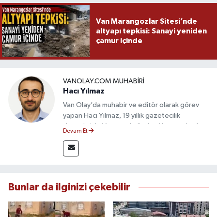
Van Marangozlar Sitesi’nde
altyapı tepkisi: Sanayi yeniden
çamur içinde
VANOLAY.COM MUHABIRI
Hacı Yılmaz
Van Olay’da muhabir ve editör olarak görev
yapan Hacı Yılmaz, 19 yıllık gazetecilik
deneyimiyle Van yerel gündemi başta olmak
Devam Et
üzere bölgesel ve ulusal gelişmeleri sahadan
takip etmektedir. Editoryal sürece katkı sunan
Yılmaz, tarafsızlık, doğruluk ve etik ilkeler
çerçevesinde ürettiği haberlerle kamuoyunu
güvenilir kaynaklara dayalı olarak
Bunlar da ilginizi çekebilir
bilgilendirmektedir.