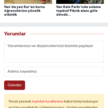
Van’da yaz Kur’an kursu
Van Kale Parkı'nda sulama
öğrencilerine yönelik
tepkisi! Piknik alanı göle
etkinlik
döndü…
Yorumlar
Gönder
Yorum yazarak
topluluk kurallarımızı
kabul etmiş bulunuyor
ve tüm sorumluluğu üstleniyorsunuz. Yazılan yorumlardan