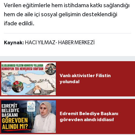
Verilen eğitimlerle hem istihdama katkı sağlandığı
hem de aile içi sosyal gelişimin desteklendiği
ifade edildi.
Kaynak:
HACI YILMAZ- HABER MERKEZİ
Vanlı aktivistler Filistin
yolunda!
Edremit Belediye Başkanı
görevden alındı iddiası!