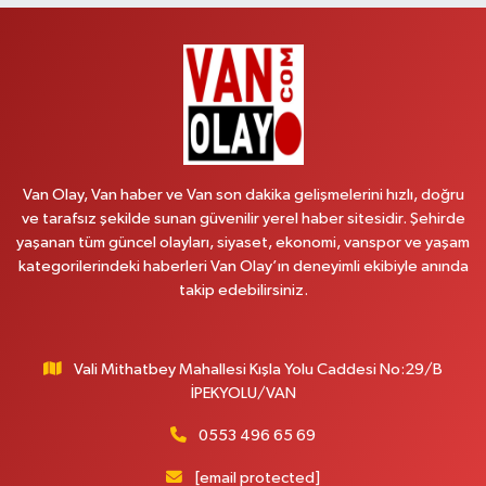
Aydın Eczanesi
Recep Tayyip Erdoğan Mah.Azerbaycan Cad.104 B
0 (538) 861 36 16
Yol Tarifi Al
Arjin Eczanesi
BEYAZIT MAH.ZEYLAN CADDESİ OKYANUS GİYİM YANI NO:1
0 (535) 014 85 70
Yol Tarifi Al
Van Olay, Van haber ve Van son dakika gelişmelerini hızlı, doğru
ve tarafsız şekilde sunan güvenilir yerel haber sitesidir. Şehirde
Afşar Eczanesi
yaşanan tüm güncel olayları, siyaset, ekonomi, vanspor ve yaşam
Kazım Karabekir cad.Eski Araştırma Hastanesi karşısı (kent park karşısı )
kategorilerindeki haberleri Van Olay’ın deneyimli ekibiyle anında
Kaval iş merkezi No: 156 B
takip edebilirsiniz.
0 (432) 214 02 40
Yol Tarifi Al
Vali Mithatbey Mahallesi Kışla Yolu Caddesi No:29/B
Gürpınar Eczanesi
İPEKYOLU/VAN
Akpınar Mah. Milli Egemenlik Cad.No:7 A
0 (506) 065 26 65
Yol Tarifi Al
0553 496 65 69
[email protected]