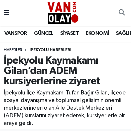
Vanspor
Van Nöbetçi Eczaneler
VANSPOR
GÜNCEL
SİYASET
EKONOMİ
SAĞLI
Güncel
Van Hava Durumu
HABERLER
İPEKYOLU HABERLERİ
Siyaset
Van Namaz Vakitleri
İpekyolu Kaymakamı
Ekonomi
Van Trafik Yoğunluk Haritası
Gilan’dan ADEM
kursiyerlerine ziyaret
Sağlık
Süper Lig Puan Durumu ve Fikstür
İpekyolu İlçe Kaymakamı Tufan Bağır Gilan, ilçede
Eğitim
Tüm Manşetler
sosyal dayanışma ve toplumsal gelişimin önemli
merkezlerinden olan Aile Destek Merkezleri
Bilim & Teknoloji
Son Dakika Haberleri
(ADEM) kurslarını ziyaret ederek, kursiyerlerle bir
araya geldi.
Dünya
Haber Arşivi