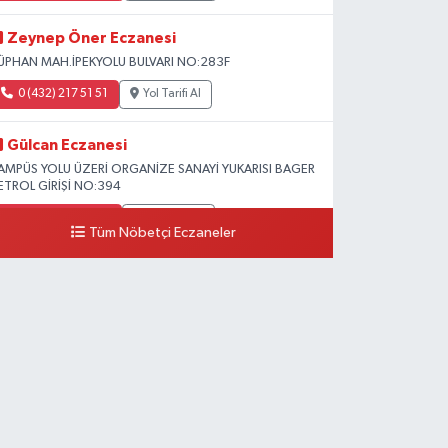
Zeynep Öner Eczanesi
ÜPHAN MAH.İPEKYOLU BULVARI NO:283F
0 (432) 217 51 51
Yol Tarifi Al
Gülcan Eczanesi
AMPÜS YOLU ÜZERİ ORGANİZE SANAYİ YUKARISI BAGER
ETROL GİRİŞİ NO:394
0 (533) 348 25 87
Yol Tarifi Al
Tüm Nöbetçi Eczaneler
Lütfiye Hanım Eczanesi
AHÇİVAN MAH.15 TEMMUZ ŞEHİTLERİ CAD.NO:36B
ZEL LOKMAN HEKİM HASTANESİ ACİL KARŞISI
0 (501) 048 96 88
Yol Tarifi Al
Emek Eczanesi
AHMUDİYE MAH.ATATÜRK CAD.NO:17B