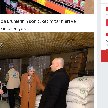
S
ıda ürünlerinin son tüketim tarihleri ve
e inceleniyor.
K
P
B
Ö
M