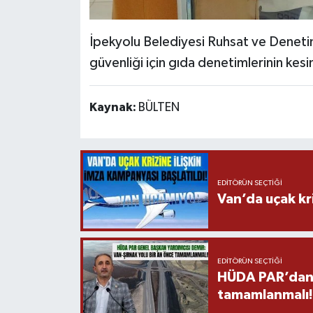
İpekyolu Belediyesi Ruhsat ve Denetim
güvenliği için gıda denetimlerinin kesi
Kaynak:
BÜLTEN
EDITÖRÜN SEÇTIĞI
Van’da uçak kri
EDITÖRÜN SEÇTIĞI
HÜDA PAR’dan V
tamamlanmalı!