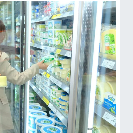
S
K
B
N
V
Y