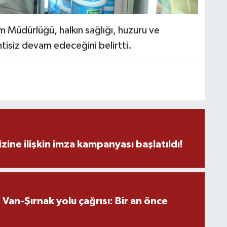
C
 Müdürlüğü, halkın sağlığı, huzuru ve
ntisiz devam edeceğini belirtti.
A
A
N
zine ilişkin imza kampanyası başlatıldı!
an-Şırnak yolu çağrısı: Bir an önce