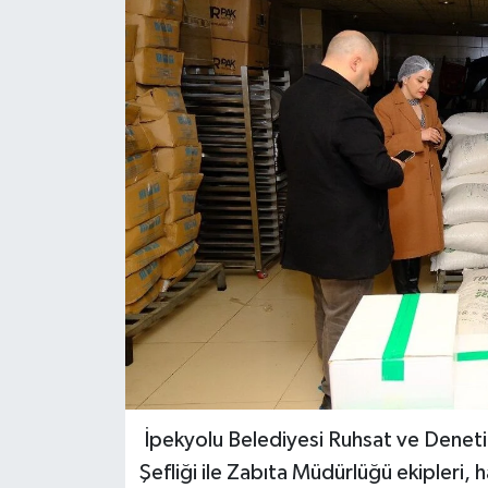
RESMİ İLANLAR
İpekyolu Belediyesi Ruhsat ve Denet
Şefliği ile Zabıta Müdürlüğü ekipleri, h