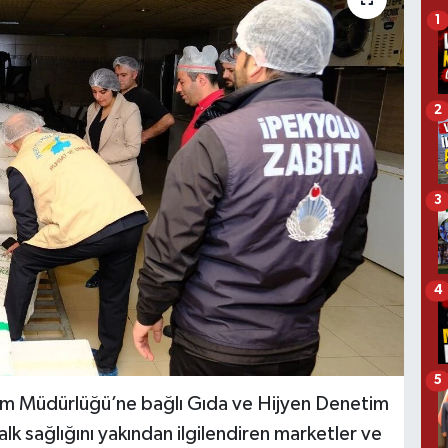
1
2
3
4
5
im Müdürlüğü’ne bağlı Gıda ve Hijyen Denetim
alk sağlığını yakından ilgilendiren marketler ve