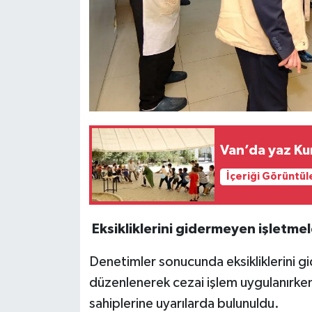
Van’da yaz Kur
İçeriği Görüntül
Eksikliklerini gidermeyen işletmel
Denetimler sonucunda eksikliklerini g
düzenlenerek cezai işlem uygulanırken
sahiplerine uyarılarda bulunuldu.