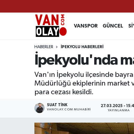
Vanspor
Van Nöbetçi Eczaneler
VANSPOR
GÜNCEL
Sİ
Güncel
Van Hava Durumu
HABERLER
İPEKYOLU HABERLERİ
Siyaset
Van Namaz Vakitleri
İpekyolu'nda mar
Ekonomi
Van Trafik Yoğunluk Haritası
Van'ın İpekyolu ilçesinde bayra
Müdürlüğü ekiplerinin market v
Sağlık
Süper Lig Puan Durumu ve Fikstür
para cezası kesildi.
Eğitim
Tüm Manşetler
SUAT TINK
27.03.2025 - 15:
VANOLAY.COM MUHABIRI
YAYINLANMA
Bilim & Teknoloji
Son Dakika Haberleri
Dünya
Haber Arşivi