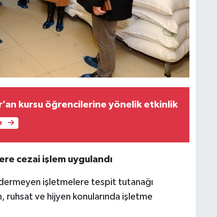
M
K
H
’an kursu öğrencilerine yönelik etkinlik
E
H
e
6
ere cezai işlem uygulandı
K
idermeyen işletmelere tespit tutanağı
, ruhsat ve hijyen konularında işletme