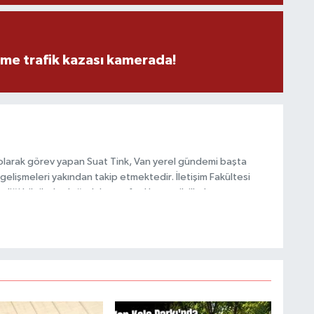
eme trafik kazası kamerada!
olarak görev yapan Suat Tink, Van yerel gündemi başta
gelişmeleri yakından takip etmektedir. İletişim Fakültesi
i bilgilerle doğruluk, tarafsızlık ve etik ilkeler
habercilik anlayışını benimsemektedir.