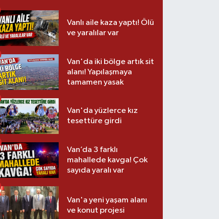
Vanlı aile kaza yaptı! Ölü
ve yaralılar var
Van'da iki bölge artık sit
alanı! Yapılaşmaya
tamamen yasak
Van'da yüzlerce kız
tesettüre girdi
Van’da 3 farklı
mahallede kavga! Çok
sayıda yaralı var
Van'a yeni yaşam alanı
ve konut projesi