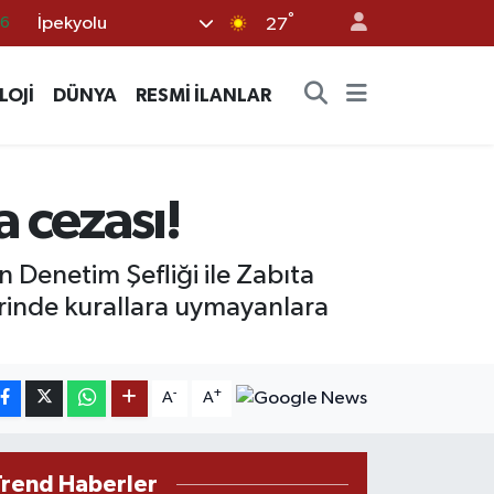
°
İpekyolu
06
27
02
LOJİ
DÜNYA
RESMİ İLANLAR
.2
32
0
a cezası!
16
n Denetim Şefliği ile Zabıta
erinde kurallara uymayanlara
-
+
A
A
Trend Haberler