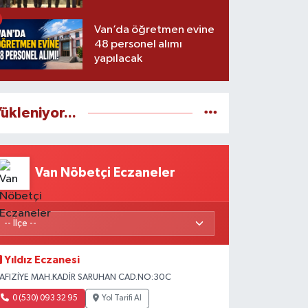
Van’da öğretmen evine
48 personel alımı
yapılacak
ükleniyor...
Van Nöbetçi Eczaneler
Yıldız Eczanesi
AFIZİYE MAH.KADİR SARUHAN CAD.NO:30C
0 (530) 093 32 95
Yol Tarifi Al