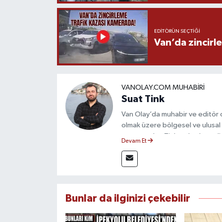
EDITÖRÜN SEÇTIĞI
Van’da zincirl
VANOLAY.COM MUHABIRI
Suat Tink
Van Olay’da muhabir ve editör 
olmak üzere bölgesel ve ulusal 
mezunu olan Tink, sahadan edindiğ
Devam Et
çerçevesinde güvenilir ve hızlı 
Bunlar da ilginizi çekebilir