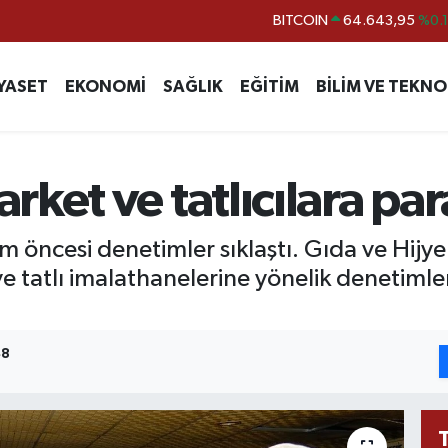
DOLAR
47,6006
%0.
EURO
55,0250
%0.
YASET
EKONOMİ
SAĞLIK
EĞİTİM
BİLİM VE TEKNO
STERLİN
64,2398
%0
GRAM ALTIN
6513.94
%0.
BİST100
13.799
%7
ket ve tatlıcılara par
BITCOIN
64.643,95
%0.
m öncesi denetimler sıklaştı. Gıda ve Hijye
e tatlı imalathanelerine yönelik denetiml
48