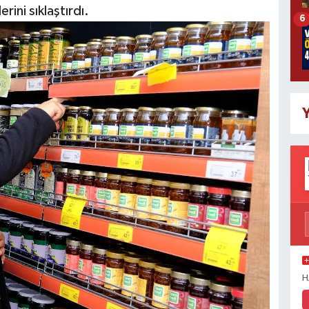
rini sıklaştırdı.
6
Y
H